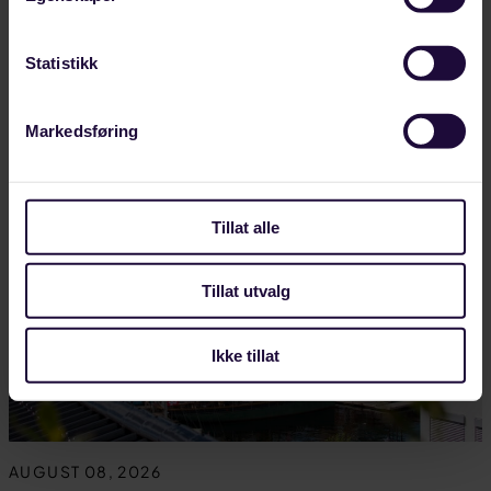
Del
Del
Del
Sist oppdatert: 31. mars 2016
på
på
link
Statistikk
Relaterte artikler
facebook
linkedin
Markedsføring
Tillat alle
Tillat utvalg
Ikke tillat
AUGUST 08, 2026