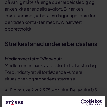
på vanlig måte så lenge du er arbeidsledig og
anken ikke er endelig avgjort. Blir anken
imøtekommet, utbetales dagpenger bare for
den tiden kontakten med NAV har vært
opprettholdt.
Streikestønad under arbeidsstans
Medlemmer i streik/lockout:
Medlemmene har krav på støtte fra første dag.
Forbundsstyret vil fortløpende vurdere
situasjonen og stønadens størrelse.
F.o.m. uke 2 kr 2.975,- pr. uke. Del av uke 1/5.
F.o.m. uke 3 kr 3.320,- pr. uke. Del av uke 1/5.