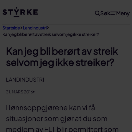
Gå
Søk
Meny
til
innhold
Startside
Landindustri
Kan jeg bli berørt av streik selvom jeg ikke streiker?
Kan jeg bli berørt av streik
selvom jeg ikke streiker?
LANDINDUSTRI
31. MARS 2016
I lønnsoppgjørene kan vi få
situasjoner som gjør at du som
medlem av FLT blir permittert som