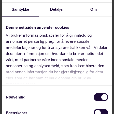
Medlemmer som er permittert og som får avslag
på dagpenger:
Samtykke
Detaljer
Om
Første uke til og med tredje uke kr. 2.095, – pr.
uke. Del av uke 1/6.
Denne nettsiden anvender cookies
Forbundsstyret vil fra første dag, fortløpende
Vi bruker informasjonskapsler for å gi innhold og
annonser et personlig preg, for å levere sosiale
vurdere situasjonen og stønadens størrelse.
mediefunksjoner og for å analysere trafikken vår. Vi deler
dessuten informasjon om hvordan du bruker nettstedet
Medlemmer som blir permittert:
vårt, med partnerne våre innen sosiale medier,
Det gis økonomisk stønad i karensdagene til
annonsering og analysearbeid, som kan kombinere den
medlemmer som blir permittert grunnet streik i
med annen informasjon du har gjort tilgjengelig for dem,
egen eller annen bedrift. Stønadens størrelse er
eller som de har samlet inn gjennom din bruk av
den samme som ved streik/lockout. Støtten
tjenestene deres.
utbetales fra første dag mot innsendt
Samtykkevalg
dokumentasjon.
Nødvendig
Del på:
Egenskaper