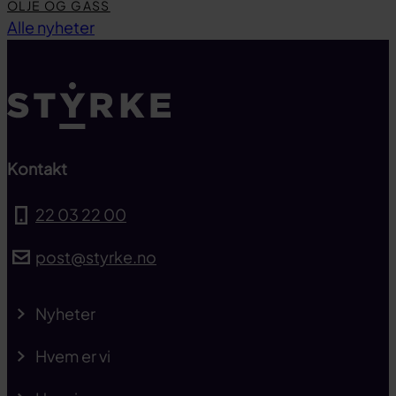
OLJE OG GASS
Til toppen
Alle nyheter
Kontakt
22 03 22 00
post@styrke.no
Nyheter
Hvem er vi