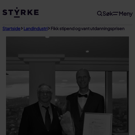
Gå
Søk
Meny
til
innhold
Startside
Landindustri
Fikk stipend og vant utdanningsprisen