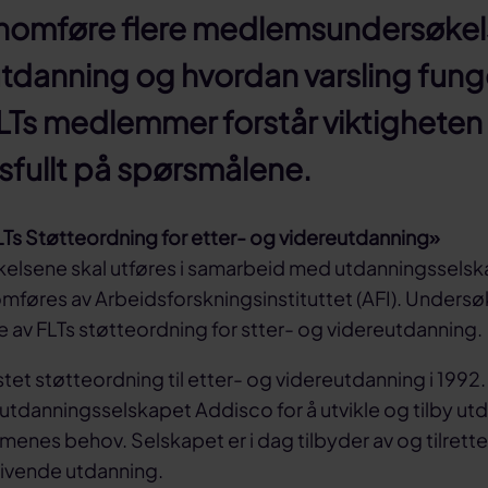
nnomføre flere medlemsundersøkelser
eutdanning og hvordan varsling fun
FLTs medlemmer forstår viktigheten
etsfullt på spørsmålene.
LTs Støtteordning for etter- og videreutdanning»
kelsene skal utføres i samarbeid med utdanningssels
mføres av Arbeidsforskningsinstituttet (AFI). Undersø
 av FLTs støtteordning for stter- og videreutdanning.
estet støtteordning til etter- og videreutdanning i 1992.
utdanningsselskapet Addisco for å utvikle og tilby utd
es behov. Selskapet er i dag tilbyder av og tilrette
vende utdanning.