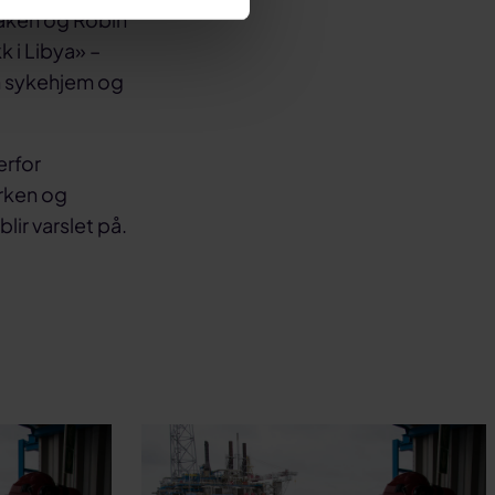
saken og Robin
k i Libya» –
n sykehjem og
erfor
rken og
lir varslet på.