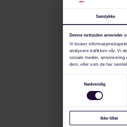
ulovligheter i 
vedkommende ha
Samtykke
undersøkelse o
andre fagforb
Denne nettsiden anvender c
Det har nå gåt
Vi bruker informasjonskapsler
Spørsmålet er 
analysere trafikken vår. Vi 
endret seg. En
sosiale medier, annonsering 
det. Her vurder
dem, eller som de har samlet
ansatte gjør. 
Samtykkevalg
fant Fafo at v
Nødvendig
Har dette bild
Hvordan står de
kunnskap om hv
samt ulikheter
Ikke tillat
media de siste 