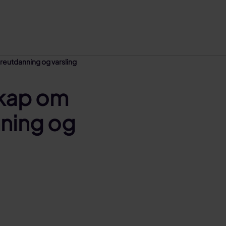
reutdanning og varsling
skap om
nning og