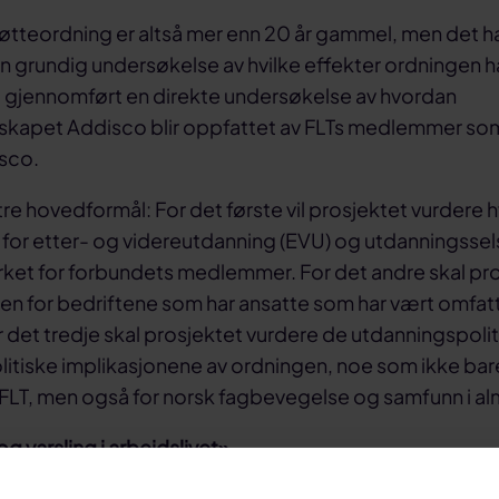
tteordning er altså mer enn 20 år gammel, men det har
 grundig undersøkelse av hvilke effekter ordningen ha
itt gjennomført en direkte undersøkelse av hvordan
skapet Addisco blir oppfattet av FLTs medlemmer som 
sco.
re hovedformål: For det første vil prosjektet vurdere 
 for etter- og videreutdanning (EVU) og utdanningsse
rket for forbundets medlemmer. For det andre skal pr
en for bedriftene som har ansatte som har vært omfat
 det tredje skal prosjektet vurdere de utdanningspoli
itiske implikasjonene av ordningen, noe som ikke bare
FLT, men også for norsk fagbevegelse og samfunn i al
og varsling i arbeidslivet»
er en person som avdekker og varsler om kritikkverdig