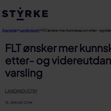
Gå
til
innhold
Startside
Landindustri
FLT ønsker mer kunnskap om etter- og vide
FLT ønsker mer kunn
etter- og videreutda
varsling
LANDINDUSTRI
18. JANUAR 2016