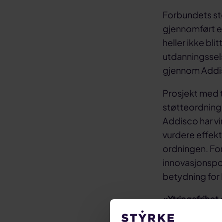
Forbundets stø
gjennomført en
heller ikke bl
utdanningssel
gjennom Addi
Prosjekt med t
støtteordning
Addisco har vi
vurdere effekt
ordningen. For
innovasjonspol
betydning for 
«Ytringsfrihet 
Varsler betegn