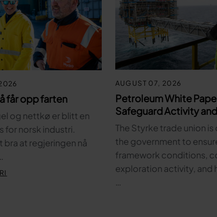
AUGUST 07, 2026
2026
Petroleum White Pape
nå får opp farten
Safeguard Activity and
l og nettkø er blitt en
The Styrke trade union is 
for norsk industri.
the government to ensur
t bra at regjeringen nå
framework conditions, c
…
exploration activity, and 
RI
…