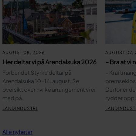
AUGUST 08, 2026
AUGUST 07, 
Her deltar vi på Arendalsuka 2026
– Bra at vi 
Forbundet Styrke deltar på
– Kraftmange
Arendalsuka 10-14. august. Se
bremsekloss 
oversikt over hvilke arrangement vi er
Derfor er de
med på.
rydder opp
LANDINDUSTRI
LANDINDUST
Alle nyheter