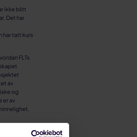
 ikke blitt
r. Det har
har tatt kurs
hvordan FLTs
lskapet
osjektet
tet av
tiske og
 er av
minnelighet.
e forhold eller