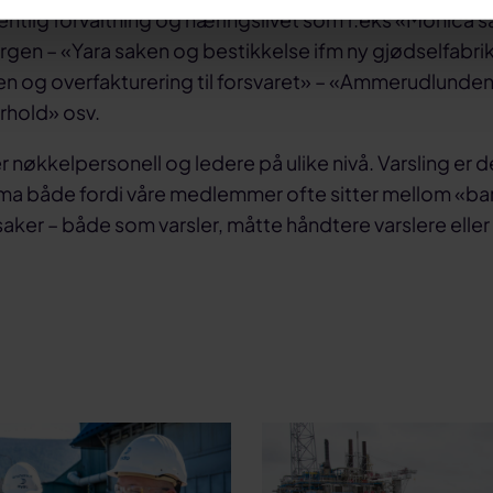
fentlig forvaltning og næringslivet som f.eks «Monica 
rgen – «Yara saken og bestikkelse ifm ny gjødselfabrik
n og overfakturering til forsvaret» – «Ammerudlunde
rhold» osv.
r nøkkelpersonell og ledere på ulike nivå. Varsling er d
ema både fordi våre medlemmer ofte sitter mellom «ba
saker – både som varsler, måtte håndtere varslere eller b