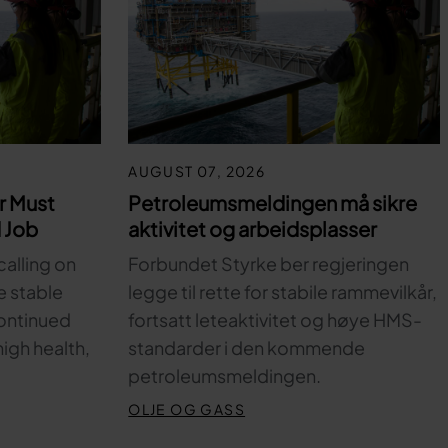
AUGUST 07, 2026
r Must
Petroleumsmeldingen må sikre
 Job
aktivitet og arbeidsplasser
calling on
Forbundet Styrke ber regjeringen
e stable
legge til rette for stabile rammevilkår,
ontinued
fortsatt leteaktivitet og høye HMS-
high health,
standarder i den kommende
petroleumsmeldingen.
OLJE OG GASS