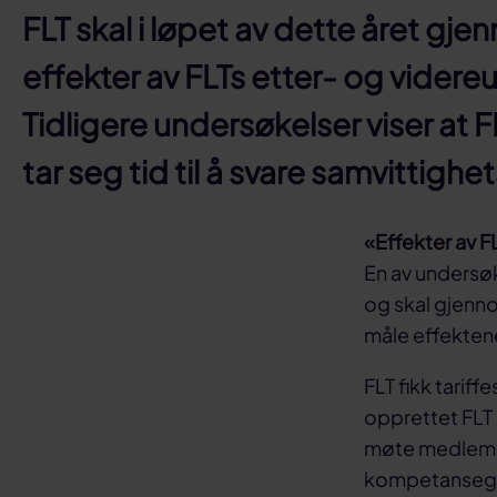
FLT skal i løpet av dette året gje
effekter av FLTs etter- og vider
Tidligere undersøkelser viser at 
tar seg tid til å svare samvittigh
«Effekter av F
En av undersø
og skal gjenno
måle effektene
FLT fikk tariff
opprettet FLT 
møte medlemmen
kompetansegi