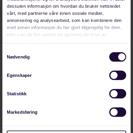
Styrker europeisk industrisamarbeid fra
dessuten informasjon om hvordan du bruker nettstedet
Helgeland
vårt, med partnerne våre innen sosiale medier,
Framtidens industriarbeidsplasser sto på agendaen
annonsering og analysearbeid, som kan kombinere den
da Forbundet Styrke inviterte Michael Vassiliadis,
med annen informasjon du har gjort tilgjengelig for dem,
eller som de har samlet inn gjennom din bruk av
leder for tyske IGBCE og president i IndustriAll
tjenestene deres.
Europe,…
Samtykkevalg
LANDINDUSTRI
Nødvendig
Egenskaper
Statistikk
Markedsføring