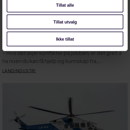
Tillat alle
Tillat utvalg
JULI 28, 2026
Ikke tillat
Ny tariffavtale gir trygghet på arbeidsplassen
– Hvis det skjer konflikter på jobben, er det greit å
ha noen du kan få hjelp og kunnskap fra,…
LANDINDUSTRI