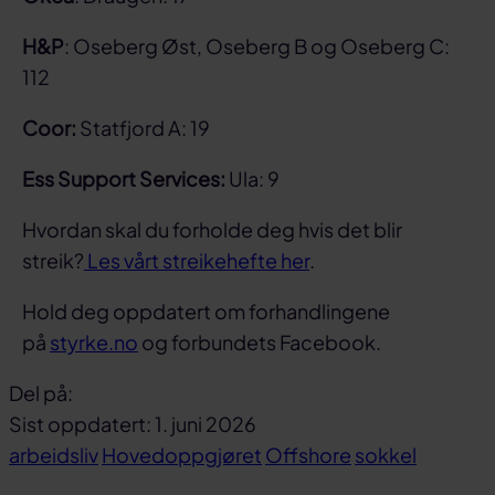
H&P
: Oseberg Øst, Oseberg B og Oseberg C:
112
Coor:
Statfjord A: 19
Ess Support Services:
Ula: 9
Hvordan skal du forholde deg hvis det blir
streik?
Les vårt streikehefte her
.
Hold deg oppdatert om forhandlingene
på
styrke.no
og forbundets Facebook.
Del på:
Del
Del
Del
Sist oppdatert: 1. juni 2026
på
på
link
arbeidsliv
Hovedoppgjøret
Offshore
sokkel
facebook
linkedin