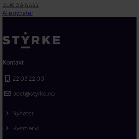
OLJE OG GASS
Til toppen
Alle nyheter
Kontakt
22 03 22 00
post@styrke.no
Nyheter
Hvem er vi