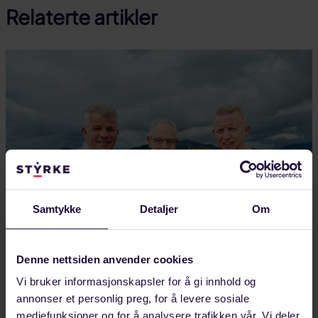
Relaterte artikler
Samtykke
Detaljer
Om
Denne nettsiden anvender cookies
Vi bruker informasjonskapsler for å gi innhold og
annonser et personlig preg, for å levere sosiale
AUGUST 04, 2026
mediefunksjoner og for å analysere trafikken vår. Vi deler