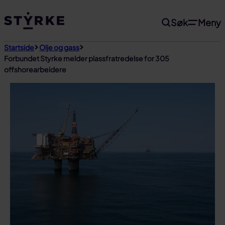
Gå
Søk
Meny
til
innhold
Startside
Olje og gass
Forbundet Styrke melder plassfratredelse for 305
offshorearbeidere