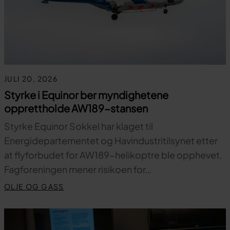
JULI 20, 2026
Styrke i Equinor ber myndighetene
opprettholde AW189-stansen
Styrke Equinor Sokkel har klaget til
Energidepartementet og Havindustritilsynet etter
at flyforbudet for AW189-helikoptre ble opphevet.
Fagforeningen mener risikoen for…
OLJE OG GASS