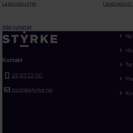
LANDINDUSTRI
LANDINDUST
Alle nyheter
Ny
Hv
Kontakt
Tar
22 03 22 00
Pre
post@styrke.no
Ko