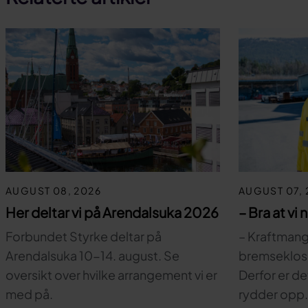
AUGUST 08, 2026
AUGUST 07, 
Her deltar vi på Arendalsuka 2026
– Bra at vi 
Forbundet Styrke deltar på
– Kraftmange
Arendalsuka 10-14. august. Se
bremsekloss 
oversikt over hvilke arrangement vi er
Derfor er de
med på.
rydder opp