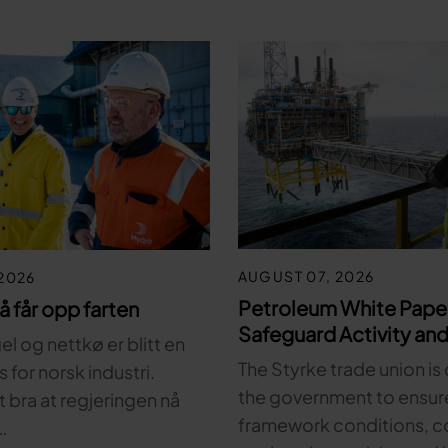
AUGUST 07, 2026
2026
Petroleum White Pape
nå får opp farten
Safeguard Activity and
l og nettkø er blitt en
The Styrke trade union is 
for norsk industri.
the government to ensur
t bra at regjeringen nå
framework conditions, c
…