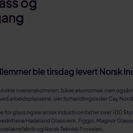
lass og
 gang
emmer ble tirsdag levert Norsk Ind
 å utvikle overenskomsten, både økonomisk men også 
 ved arbeidsplassene, sier forhandlingsleder Cay Nor
 for glass og keramisk industri omfatter over 100 Sty
edriftene Hadeland Glassverk, Figgjo, Magnor Glassv
rselænsfabrik og Norsk Teknisk Porselen.