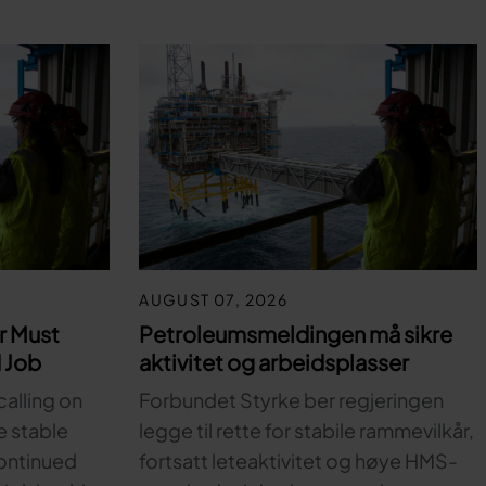
AUGUST 07, 2026
r Must
Petroleumsmeldingen må sikre
 Job
aktivitet og arbeidsplasser
calling on
Forbundet Styrke ber regjeringen
e stable
legge til rette for stabile rammevilkår,
ontinued
fortsatt leteaktivitet og høye HMS-