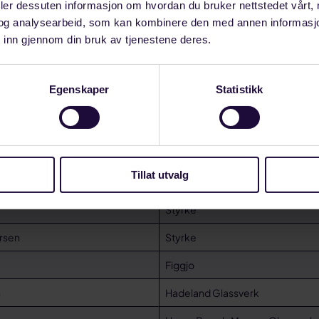
deler dessuten informasjon om hvordan du bruker nettstedet vårt,
og analysearbeid, som kan kombinere den med annen informasjon d
Cay Nordhaug og Martin Jørgen Thorgersen utveksler krav.
 inn gjennom din bruk av tjenestene deres.
vedoppgjør, det betyr at alle bestemmelsene i tariffavt
– og at det er streikerett.
Egenskaper
Statistikk
én dag til forhandlingene.
yrke og Norsk Industri bli enige, vil partene møtes hos
Tillat utvalg
valg
Styrke
ersen
Styrke
Figgjo
n
Hadeland Glassverk