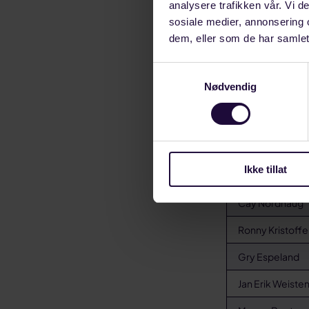
analysere trafikken vår. Vi 
sosiale medier, annonsering 
dem, eller som de har samlet
I år er det ho
Samtykkevalg
forhandles om 
Nødvendig
Det er satt av 
Skulle ikke St
Ikke tillat
Forhandlingsut
Cay Nordhaug
Ronny Kristoff
Gry Espeland
Jan Erik Weiste