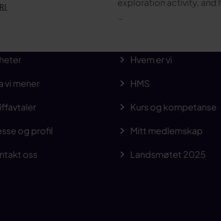
exploration activity, and 
RI
…
heter
Hvem er vi
a vi mener
HMS
iffavtaler
Kurs og kompetanse
sse og profil
Mitt medlemskap
ntakt oss
Landsmøtet 2025