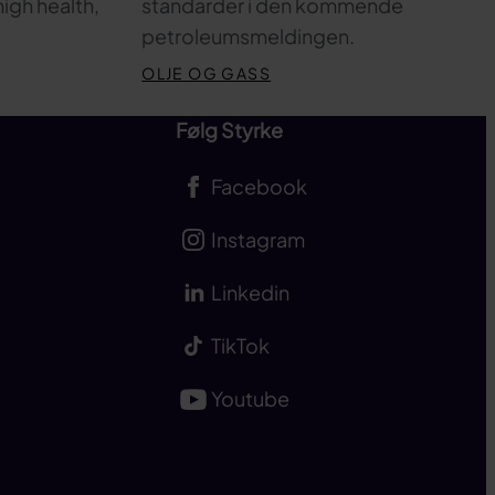
high health,
standarder i den kommende
petroleumsmeldingen.
OLJE OG GASS
Følg Styrke
Facebook
Instagram
Linkedin
TikTok
Youtube