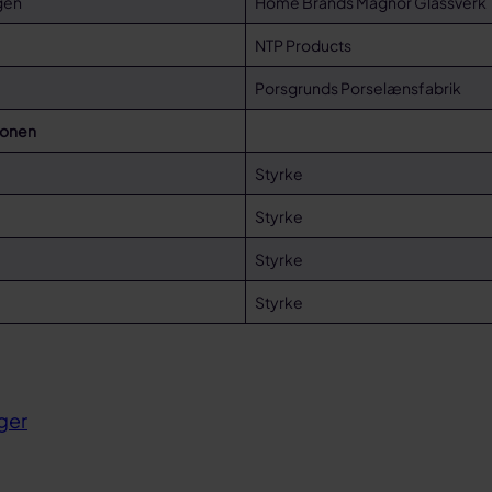
gen
Home Brands Magnor Glassverk
NTP Products
Porsgrunds Porselænsfabrik
jonen
en
Styrke
Styrke
vik
Styrke
k
Styrke
ger