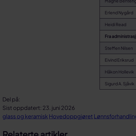
Magne Benten
Erlend Nygård
Heidi Read
Fra administras
Steffen Nils
Eivind Eriksrud
Håkon Holle
Sigurd A. Sjåvi
Del på:
Del
Del
Del
Sist oppdatert: 23. juni 2026
på
på
link
glass og keramisk
Hovedoppgjøret
Lønnsforhandlin
facebook
linkedin
Relaterte artikler