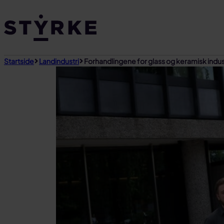
Gå
til
innhold
Startside
Landindustri
Forhandlingene for glass og keramisk indust