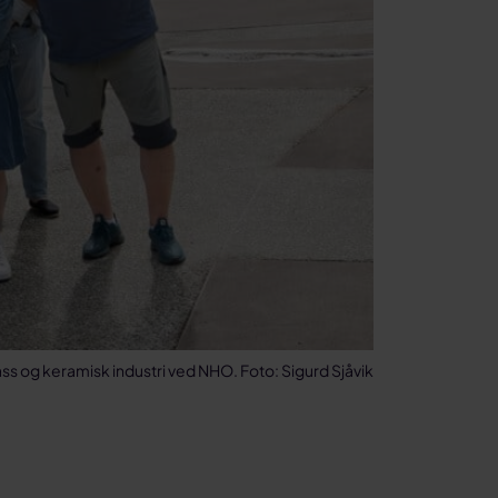
ass og keramisk industri ved NHO. Foto: Sigurd Sjåvik