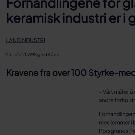
Forhandlingene for g
keramisk industri er i
LANDINDUSTRI
23. JUNI 2026
Sigurd Sjåvik
Kravene fra over 100 Styrke-medl
– Vårt mål er
andre forhold
Forhandlingene
medlemmer i b
Porsgrunds Po