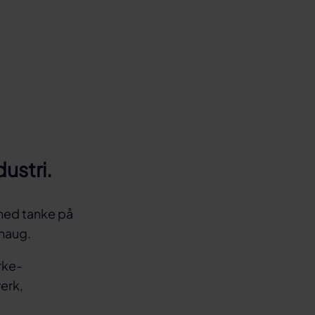
ustri.
med tanke på
dhaug.
rke-
erk,