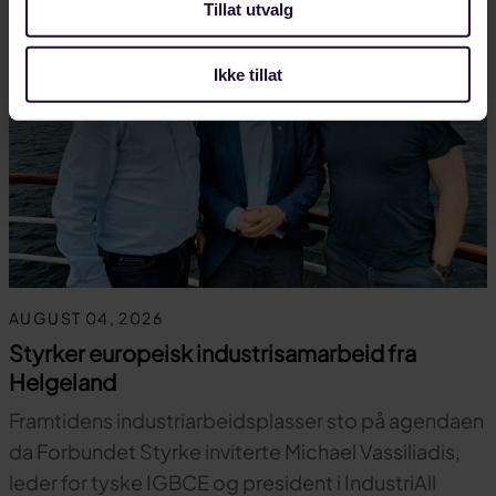
Tillat utvalg
Ikke tillat
AUGUST 04, 2026
Styrker europeisk industrisamarbeid fra
Helgeland
Framtidens industriarbeidsplasser sto på agendaen
da Forbundet Styrke inviterte Michael Vassiliadis,
leder for tyske IGBCE og president i IndustriAll