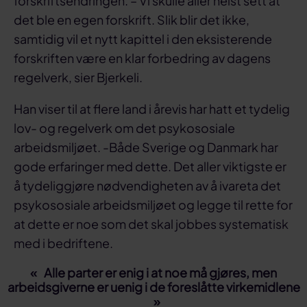
forskriftsendringen. – Vi skulle aller helst sett at
det ble en egen forskrift. Slik blir det ikke,
samtidig vil et nytt kapittel i den eksisterende
forskriften være en klar forbedring av dagens
regelverk, sier Bjerkeli.
Han viser til at flere land i årevis har hatt et tydelig
lov- og regelverk om det psykososiale
arbeidsmiljøet. -Både Sverige og Danmark har
gode erfaringer med dette. Det aller viktigste er
å tydeliggjøre nødvendigheten av å ivareta det
psykososiale arbeidsmiljøet og legge til rette for
at dette er noe som det skal jobbes systematisk
med i bedriftene.
Alle parter er enig i at noe må gjøres, men
arbeidsgiverne er uenig i de foreslåtte virkemidlene