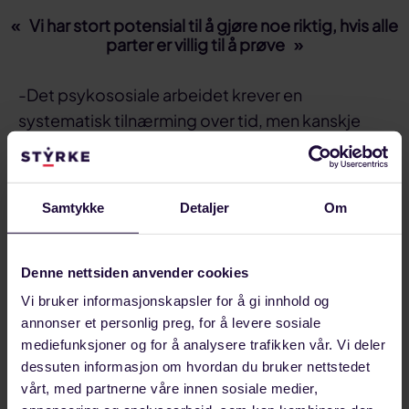
Vi har stort potensial til å gjøre noe riktig, hvis alle
parter er villig til å prøve
-Det psykososiale arbeidet krever en
systematisk tilnærming over tid, men kanskje
aller mest forutsetter det en reell vilje blant
partene i arbeidslivet til å prøve. Vi har stort
potensial til å gjøre noe riktig, hvis alle parter er
Samtykke
Detaljer
Om
villig til å prøve. Det har vært alt for enkelt å bare
legge til side slikt arbeid når det oppstår
vanskeligheter, sier Bjerkeli og minner om at det
Denne nettsiden anvender cookies
er like strenge krav til det psykososiale
Vi bruker informasjonskapsler for å gi innhold og
arbeidsmiljøet som til det fysiske arbeidsmiljøet.
annonser et personlig preg, for å levere sosiale
mediefunksjoner og for å analysere trafikken vår. Vi deler
Les mer
:
dessuten informasjon om hvordan du bruker nettstedet
vårt, med partnerne våre innen sosiale medier,
Nye psykososiale arbeidsmiljøutfordringer vil