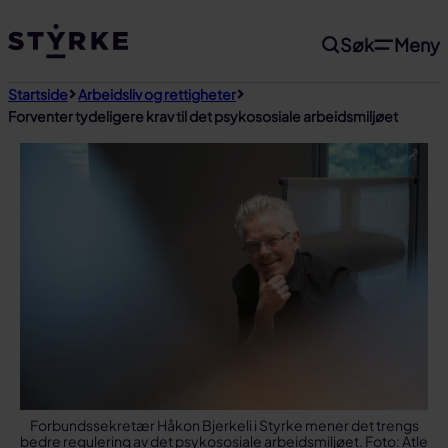
Gå
Søk
Meny
til
innhold
Startside
Arbeidsliv og rettigheter
Forventer tydeligere krav til det psykososiale arbeidsmiljøet
Forbundssekretær Håkon Bjerkeli i Styrke mener det trengs
bedre regulering av det psykososiale arbeidsmiljøet. Foto: Atle