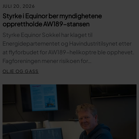
JULI 20, 2026
Styrke i Equinor ber myndighetene
opprettholde AW189-stansen
Styrke Equinor Sokkel har klaget til
Energidepartementet og Havindustritilsynet etter
at flyforbudet for AW189-helikoptre ble opphevet.
Fagforeningen mener risikoen for…
OLJE OG GASS