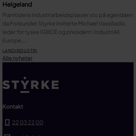
Helgeland
Framtidens industriarbeidsplasser sto på agendaen
da Forbundet Styrke inviterte Michael Vassiliadis,
leder for tyske IGBCE og president i IndustriAll
Europe,…
LANDINDUSTRI
Til toppen
Alle nyheter
Kontakt
22 03 22 00