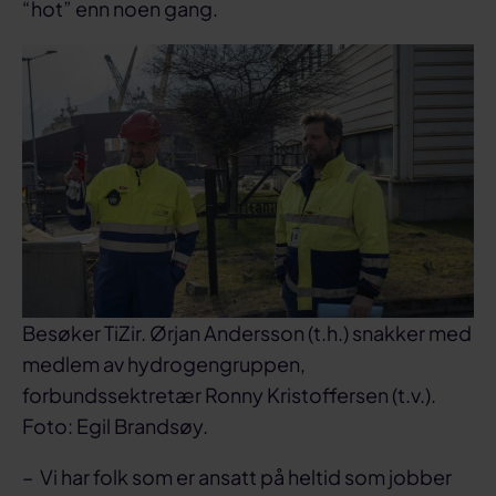
“hot” enn noen gang.
Besøker TiZir. Ørjan Andersson (t.h.) snakker med
medlem av hydrogengruppen,
forbundssektretær Ronny Kristoffersen (t.v.).
Foto: Egil Brandsøy.
– Vi har folk som er ansatt på heltid som jobber