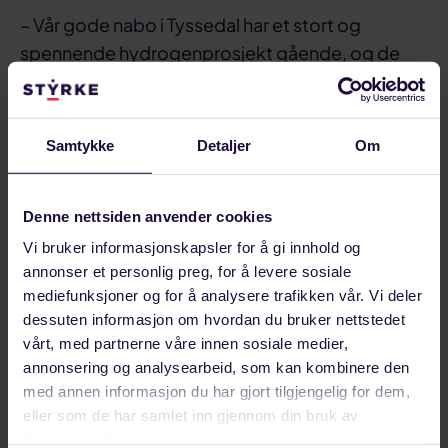
– Vår gode nabo i Tyssedal har et stort og
spennende hydrogenprosjekt gående, og de
har kommet langt. Vi følger med på utviklingen
fordi det virkelig er nybrottsarbeid der, sier han
og fortsetter:
Samtykke
Detaljer
Om
– Når de lykkes med det prosjektet så vil det ha
mye og si både for bedriften, men også for
Denne nettsiden anvender cookies
klimaet og den generelle utviklingen her i
Vi bruker informasjonskapsler for å gi innhold og
distriktet.
annonser et personlig preg, for å levere sosiale
mediefunksjoner og for å analysere trafikken vår. Vi deler
dessuten informasjon om hvordan du bruker nettstedet
vårt, med partnerne våre innen sosiale medier,
annonsering og analysearbeid, som kan kombinere den
med annen informasjon du har gjort tilgjengelig for dem,
eller som de har samlet inn gjennom din bruk av
tjenestene deres.