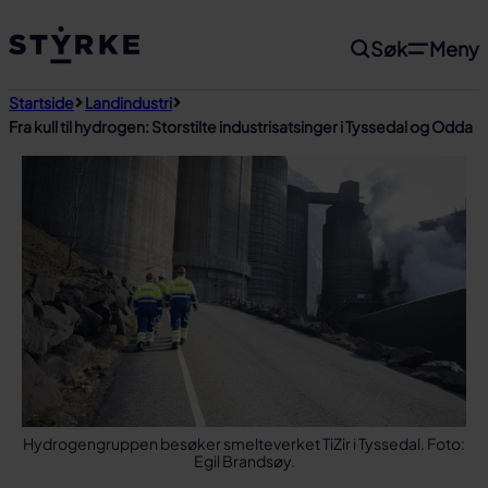
Gå
Søk
Meny
til
innhold
Startside
Landindustri
Fra kull til hydrogen: Storstilte industrisatsinger i Tyssedal og Odda
Hydrogengruppen besøker smelteverket TiZir i Tyssedal. Foto:
Egil Brandsøy.