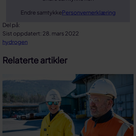
Endre samtykke
Personvernerklæring
Del på:
Del
Del
Del
Sist oppdatert: 28. mars 2022
på
på
link
hydrogen
facebook
linkedin
Relaterte artikler