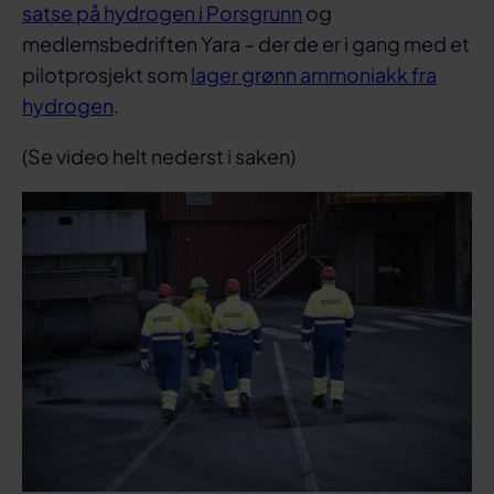
satse på hydrogen i Porsgrunn
og
medlemsbedriften Yara – der de er i gang med et
pilotprosjekt som
lager grønn ammoniakk fra
hydrogen
.
(Se video helt nederst i saken)