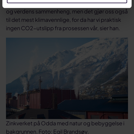
– Det vil gjøre oss til et stort zinkverk i europeisk
og verdens sammenheng, men det gjør oss også
til det mest klimavennlige, for da har vi praktisk
ingen CO2-utslipp fra prosessen vår, sier han.
Zinkverket på Odda med natur og bebyggelse i
bakgrunnen. Foto: Egil Brandsøy.