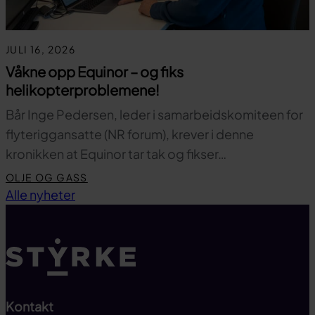
JULI 16, 2026
Våkne opp Equinor – og fiks
helikopterproblemene!
Bår Inge Pedersen, leder i samarbeidskomiteen for
flyteriggansatte (NR forum), krever i denne
kronikken at Equinor tar tak og fikser…
OLJE OG GASS
Til toppen
Alle nyheter
Kontakt