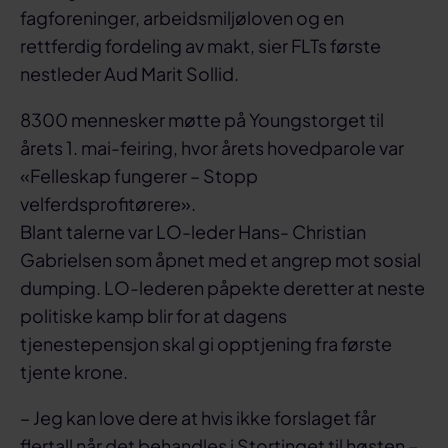
fagforeninger, arbeidsmiljøloven og en
rettferdig fordeling av makt, sier FLTs første
nestleder Aud Marit Sollid.
8300 mennesker møtte på Youngstorget til
årets 1. mai-feiring, hvor årets hovedparole var
«Felleskap fungerer – Stopp
velferdsprofitørere».
Blant talerne var LO-leder Hans- Christian
Gabrielsen som åpnet med et angrep mot sosial
dumping. LO-lederen påpekte deretter at neste
politiske kamp blir for at dagens
tjenestepensjon skal gi opptjening fra første
tjente krone.
– Jeg kan love dere at hvis ikke forslaget får
flertall når det behandles i Stortinget til høsten –