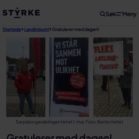
Gå
Søk
Meny
til
innhold
Startside
Landindustri
Gratulerer med dagen!
Sarpsborgavdelingen feiret 1. mai. Foto: Bente Holtet
Gratulerer med dagen!