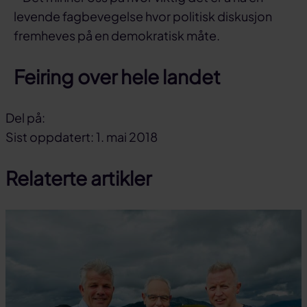
levende fagbevegelse hvor politisk diskusjon
fremheves på en demokratisk måte.
Feiring over hele landet
Del på:
Del
Del
Del
Sist oppdatert: 1. mai 2018
på
på
link
Relaterte artikler
facebook
linkedin