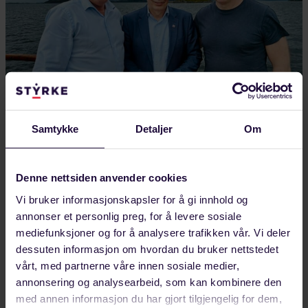
Samtykke
Detaljer
Om
AUGUST 04, 2026
Styrker europeisk industrisamarbeid fra
Denne nettsiden anvender cookies
Helgeland
Vi bruker informasjonskapsler for å gi innhold og
Framtidens industriarbeidsplasser sto på agendaen
annonser et personlig preg, for å levere sosiale
da Forbundet Styrke inviterte Michael Vassiliadis,
mediefunksjoner og for å analysere trafikken vår. Vi deler
leder for tyske IGBCE og president i IndustriAll
dessuten informasjon om hvordan du bruker nettstedet
Europe,…
vårt, med partnerne våre innen sosiale medier,
annonsering og analysearbeid, som kan kombinere den
LANDINDUSTRI
med annen informasjon du har gjort tilgjengelig for dem,