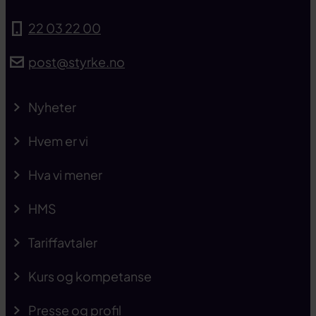
22 03 22 00
post@styrke.no
Nyheter
Hvem er vi
Hva vi mener
HMS
Tariffavtaler
Kurs og kompetanse
Presse og profil