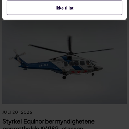
Ikke tillat
LANDINDUSTRI
JULI 20, 2026
Styrke i Equinor ber myndighetene
opprettholde AW189-stansen