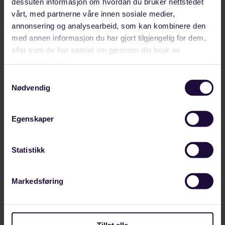
dessuten informasjon om hvordan du bruker nettstedet
Del
Del
Del
Sist oppdatert: 7. april 2022
vårt, med partnerne våre innen sosiale medier,
på
på
link
Arthur Svensson
Internasjonalt
annonsering og analysearbeid, som kan kombinere den
facebook
linkedin
med annen informasjon du har gjort tilgjengelig for dem,
Relaterte artikler
eller som de har samlet inn gjennom din bruk av
tjenestene deres.
Samtykkevalg
Nødvendig
Egenskaper
Statistikk
Markedsføring
Tillat alle