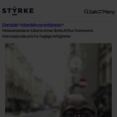
Gå
Søk
Meny
til
innhold
Startside
Arbeidsliv og rettigheter
Helsearbeidere i Liberia vinner årets Arthur Svenssons
internasjonale pris for faglige rettigheter