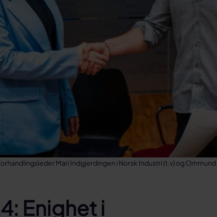
rhandlingsleder Mari Indgjerdingen i Norsk Industri (t.v) og Ommund S
: Enighet i