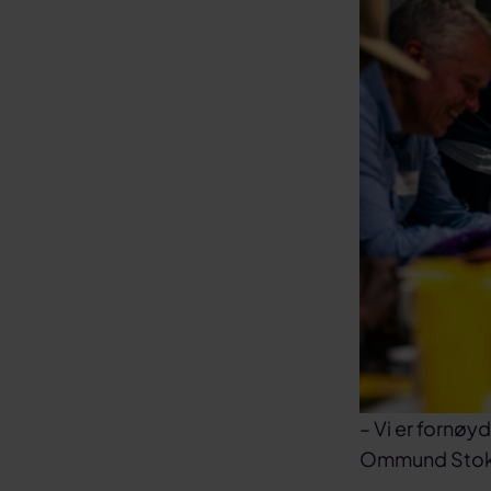
– Vi er fornøy
Ommund Stokka