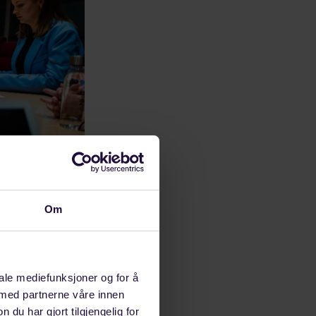
Om
iale mediefunksjoner og for å
er
 med partnerne våre innen
u har gjort tilgjengelig for