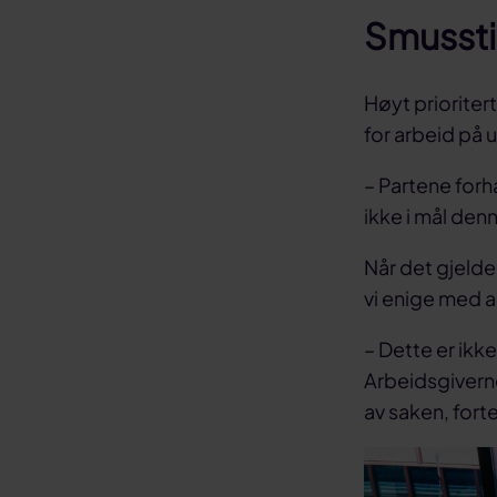
Smussti
Høyt prioritert
for arbeid på 
– Partene for
ikke i mål den
Når det gjelder
vi enige med 
– Dette er ikk
Arbeidsgivern
av saken, forte