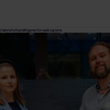
i lønnsforhandlingene for vask og rens