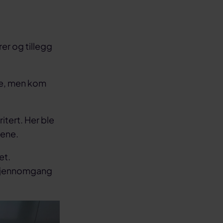
rer og tillegg
ne, men kom
itert. Her ble
gene.
et.
g gjennomgang