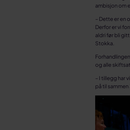
ambisjon om en
– Dette er en 
Derfor er vi f
aldri før bli 
Stokka.
Forhandlingen
og alle skifts
– I tillegg ha
på til sammen 