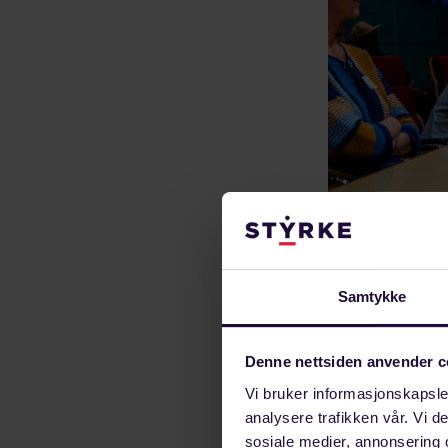
Samtykke
Protokollen si
Denne nettsiden anvender c
Vi bruker informasjonskapsler
Tillegg
analysere trafikken vår. Vi 
sosiale medier, annonsering 