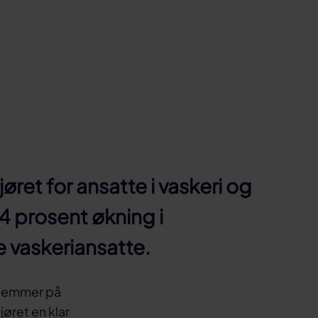
øret for ansatte i vaskeri og
54 prosent økning i
e vaskeriansatte.
dlemmer på
jøret en klar