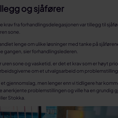
llegg og sjåfører
e krav fra forhandlingsdelegasjonen var tillegg til sjåfø
uren sone.
handlet lenge om ulike løsninger med tanke på sjåføre
ne gangen, sier forhandlingslederen.
 uren sone og vasketid, er det et krav som er høyt prior
arbeidsgiverne om et utvalgsarbeid om problemstillin
e et gjennomslag, men lenger enn vi tidligere har komm
e anerkjente problemstillingen og ville ha en grundi
ller Stokka.