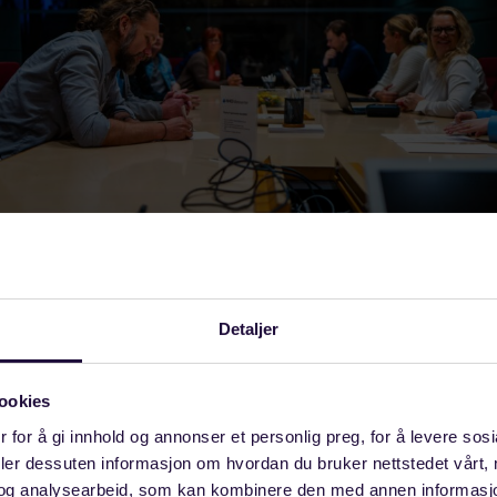
Detaljer
gneres ca. kl. 04.00. Foto: Egil Brandsøy.
ookies
 for å gi innhold og annonser et personlig preg, for å levere sos
ene kommer på ulike tidspunkt
deler dessuten informasjon om hvordan du bruker nettstedet vårt,
og analysearbeid, som kan kombinere den med annen informasjon d