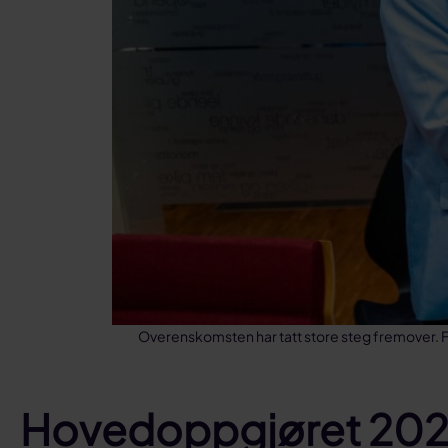
Overenskomsten har tatt store steg fremover. Fo
Hovedoppgjøret 2024