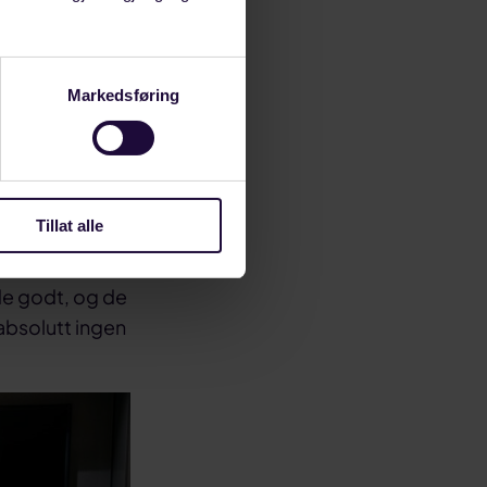
l ytterligere
llegges 2
Markedsføring
arbeidstid
g, påpeker
Tillat alle
nde godt, og de
 absolutt ingen