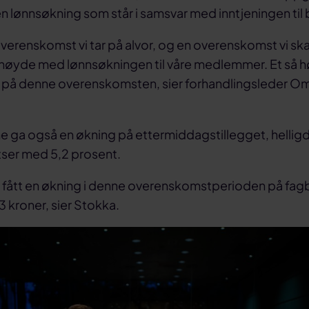
 lønnsøkning som står i samsvar med inntjeningen til 
overenskomst vi tar på alvor, og en overenskomst vi skal
ornøyde med lønnsøkningen til våre medlemmer. Et så hø
gitt på denne overenskomsten, sier forhandlingsleder
e ga også en økning på ettermiddagstillegget, hellig
atser med 5,2 prosent.
r vi fått en økning i denne overenskomstperioden på fag
3 kroner, sier Stokka.