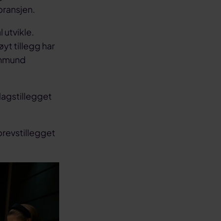
bransjen.
 utvikle.
yt tillegg har
 Ommund
dagstillegget
brevstillegget