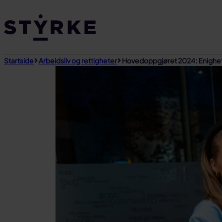
Gå
til
innhold
Startside
Arbeidsliv og rettigheter
Hovedoppgjøret 2024: Enighet 