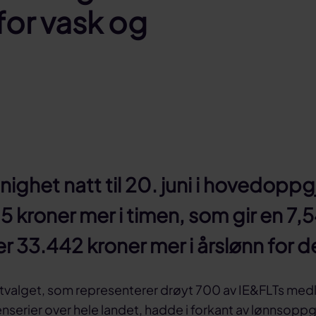
for vask og
nighet natt til 20. juni i hovedoppgj
,15 kroner mer i timen, som gir en 7,
r 33.442 kroner mer i årslønn for d
tvalget, som representerer drøyt 700 av IE&FLTs me
enserier over hele landet, hadde i forkant av lønnsoppg