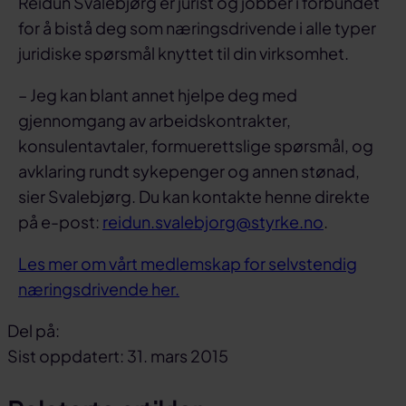
Reidun Svalebjørg er jurist og jobber i forbundet
for å bistå deg som næringsdrivende i alle typer
juridiske spørsmål knyttet til din virksomhet.
– Jeg kan blant annet hjelpe deg med
gjennomgang av arbeidskontrakter,
konsulentavtaler, formuerettslige spørsmål, og
avklaring rundt sykepenger og annen stønad,
sier Svalebjørg. Du kan kontakte henne direkte
på e-post:
reidun.svalebjorg@styrke.no
.
Les mer om vårt medlemskap for selvstendig
næringsdrivende her.
Del på:
Del
Del
Del
Sist oppdatert: 31. mars 2015
på
på
link
facebook
linkedin