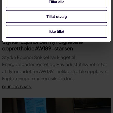
Tillat alle
Tillat utvalg
Ikke tillat
JULI 20, 2026
Styrke i Equinor ber myndighetene
opprettholde AW189-stansen
Styrke Equinor Sokkel har klaget til
Energidepartementet og Havindustritilsynet etter
at flyforbudet for AW189-helikoptre ble opphevet.
Fagforeningen mener risikoen for…
OLJE OG GASS