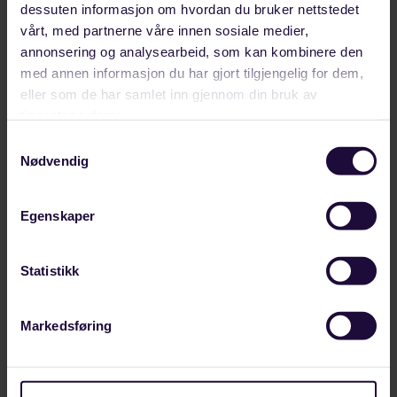
dessuten informasjon om hvordan du bruker nettstedet
vårt, med partnerne våre innen sosiale medier,
annonsering og analysearbeid, som kan kombinere den
med annen informasjon du har gjort tilgjengelig for dem,
JULI 28, 2026
eller som de har samlet inn gjennom din bruk av
Ny tariffavtale gir trygghet på arbeidsplassen
tjenestene deres.
– Hvis det skjer konflikter på jobben, er det greit å
Samtykkevalg
Nødvendig
ha noen du kan få hjelp og kunnskap fra,…
LANDINDUSTRI
Egenskaper
Statistikk
Markedsføring