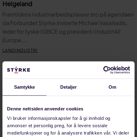
Helgeland
Framtidens industriarbeidsplasser sto på agendaen
da Forbundet Styrke inviterte Michael Vassiliadis,
leder for tyske IGBCE og president i IndustriAll
Europe,…
LANDINDUSTRI
Samtykke
Detaljer
Om
Denne nettsiden anvender cookies
Vi bruker informasjonskapsler for å gi innhold og
annonser et personlig preg, for å levere sosiale
mediefunksjoner og for å analysere trafikken vår. Vi deler