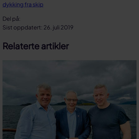
dykking fra skip
Del på:
Del
Del
Del
Sist oppdatert: 26. juli 2019
på
på
link
Relaterte artikler
facebook
linkedin