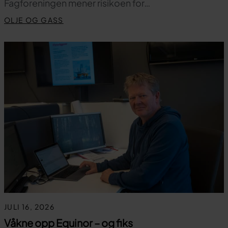
Fagforeningen mener risikoen for…
OLJE OG GASS
JULI 16, 2026
Våkne opp Equinor – og fiks