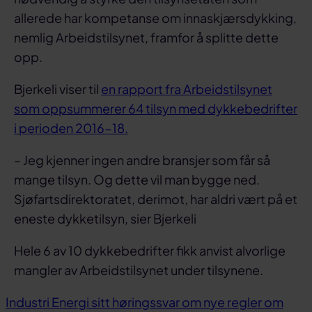
allerede har kompetanse om innaskjærsdykking,
nemlig Arbeidstilsynet, framfor å splitte dette
opp.
Bjerkeli viser til
en rapport fra Arbeidstilsynet
som oppsummerer 64 tilsyn med dykkebedrifter
i perioden 2016-18.
– Jeg kjenner ingen andre bransjer som får så
mange tilsyn. Og dette vil man bygge ned.
Sjøfartsdirektoratet, derimot, har aldri vært på et
eneste dykketilsyn, sier Bjerkeli
Hele 6 av 10 dykkebedrifter fikk anvist alvorlige
mangler av Arbeidstilsynet under tilsynene.
Industri Energi sitt høringssvar om nye regler om