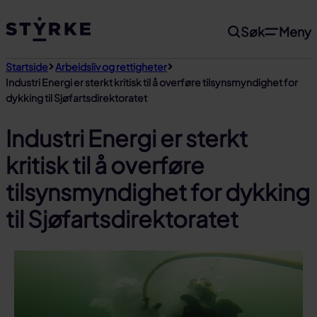
Gå
Søk
Meny
til
innhold
Startside
Arbeidsliv og rettigheter
Industri Energi er sterkt kritisk til å overføre tilsynsmyndighet for
dykking til Sjøfartsdirektoratet
Industri Energi er sterkt
kritisk til å overføre
tilsynsmyndighet for dykking
til Sjøfartsdirektoratet