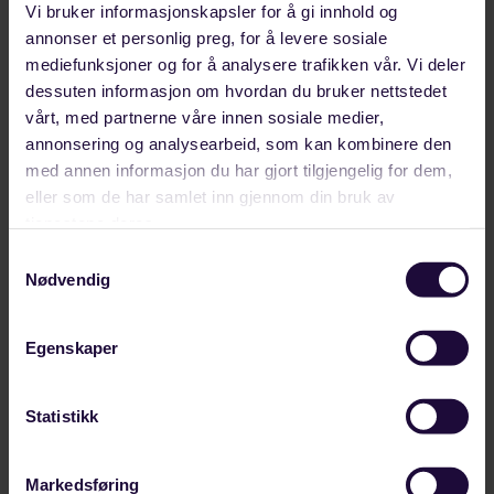
som enkelt og oversiktlig, forutsigbart,
Vi bruker informasjonskapsler for å gi innhold og
annonser et personlig preg, for å levere sosiale
kostnadseffektivt og ikke-diskriminerende.
mediefunksjoner og for å analysere trafikken vår. Vi deler
Så hvordan oppfylles dette med de forslåtte
dessuten informasjon om hvordan du bruker nettstedet
vårt, med partnerne våre innen sosiale medier,
endringene i dag, spør Bjerkeli og poengterer:
annonsering og analysearbeid, som kan kombinere den
med annen informasjon du har gjort tilgjengelig for dem,
Det fremstår ikke som enkelt og oversiktlig.
eller som de har samlet inn gjennom din bruk av
En såkalt harmonisering mot
tjenestene deres.
sjøfartsregelverket betyr heller at
Samtykkevalg
regelverksregimet kompliseres for både
Nødvendig
dykkerne og dykkeentreprenørene. Lokasjon
vil avgjøre regelverk og tilsynsmyndighet, ikke
Egenskaper
selve arbeidet som skal utføres.
Det fremstår ikke som forutsigbart. En dykker
Statistikk
kan i verste fall måtte forholde seg til tre
forskjellige tilsynsmyndigheter, to forskjellige
regelverksregimer. Og det er fortsatt uklart
Markedsføring