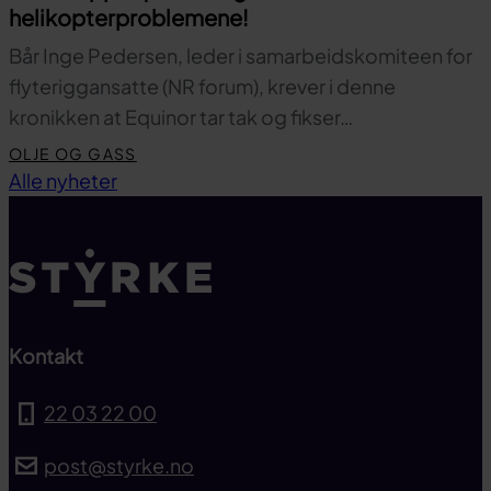
helikopterproblemene!
Bår Inge Pedersen, leder i samarbeidskomiteen for
flyteriggansatte (NR forum), krever i denne
kronikken at Equinor tar tak og fikser…
OLJE OG GASS
Til toppen
Alle nyheter
Kontakt
22 03 22 00
post@styrke.no