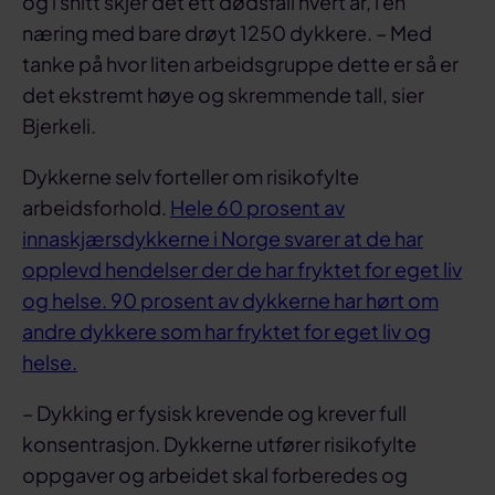
og i snitt skjer det ett dødsfall hvert år, i en
næring med bare drøyt 1250 dykkere. – Med
tanke på hvor liten arbeidsgruppe dette er så er
det ekstremt høye og skremmende tall, sier
Bjerkeli.
Dykkerne selv forteller om risikofylte
arbeidsforhold.
Hele 60 prosent av
innaskjærsdykkerne i Norge svarer at de har
opplevd hendelser der de har fryktet for eget liv
og helse. 90 prosent av dykkerne har hørt om
andre dykkere som har fryktet for eget liv og
helse.
– Dykking er fysisk krevende og krever full
konsentrasjon. Dykkerne utfører risikofylte
oppgaver og arbeidet skal forberedes og