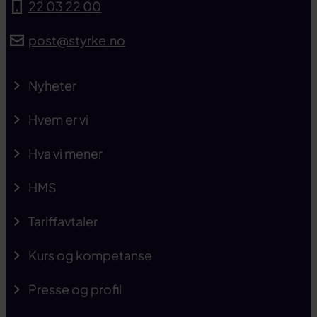
22 03 22 00
post@styrke.no
Nyheter
Hvem er vi
Hva vi mener
HMS
Tariffavtaler
Kurs og kompetanse
Presse og profil