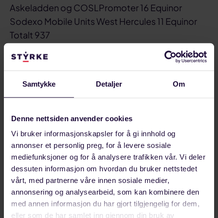
Askeladden og COSLPromoter 16 Equinor
Sodexo Mobile Units West Hercules 11 Equinor
Totalt 937
Del på:
Samtykke
Detaljer
Om
Del
Del
Del
Sist oppdatert: 6. juni 2019
på
på
link
Relaterte artikler
Denne nettsiden anvender cookies
facebook
linkedin
Vi bruker informasjonskapsler for å gi innhold og
annonser et personlig preg, for å levere sosiale
mediefunksjoner og for å analysere trafikken vår. Vi deler
dessuten informasjon om hvordan du bruker nettstedet
vårt, med partnerne våre innen sosiale medier,
annonsering og analysearbeid, som kan kombinere den
med annen informasjon du har gjort tilgjengelig for dem,
eller som de har samlet inn gjennom din bruk av