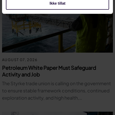
Ikke tillat
AUGUST 07, 2026
Petroleum White Paper Must Safeguard
Activity and Job
The Styrke trade union is calling on the government
to ensure stable framework conditions, continued
exploration activity, and high health,…