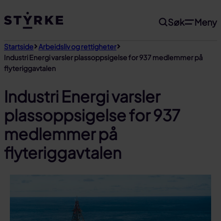
Gå
Søk
Meny
til
innhold
Startside
Arbeidsliv og rettigheter
Industri Energi varsler plassoppsigelse for 937 medlemmer på
flyteriggavtalen
Industri Energi varsler
plassoppsigelse for 937
medlemmer på
flyteriggavtalen