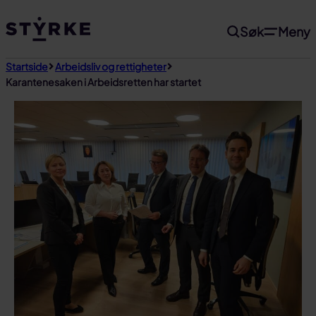
Gå
Søk
Meny
til
innhold
Startside
Arbeidsliv og rettigheter
Karantenesaken i Arbeidsretten har startet