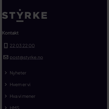
Kontakt
22 03 22 00
post@styrke.no
Nyheter
Hvem er vi
Hva vi mener
HMS