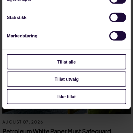
rydder opp…
LANDINDUSTRI
Statistikk
Markedsføring
Tillat alle
Tillat utvalg
Ikke tillat
AUGUST 07, 2026
Petroleum White Paper Must Safeguard