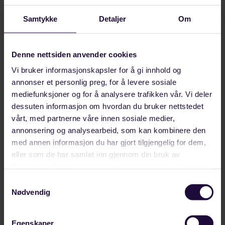
Samtykke
Detaljer
Om
Denne nettsiden anvender cookies
Vi bruker informasjonskapsler for å gi innhold og
annonser et personlig preg, for å levere sosiale
mediefunksjoner og for å analysere trafikken vår. Vi deler
dessuten informasjon om hvordan du bruker nettstedet
vårt, med partnerne våre innen sosiale medier,
annonsering og analysearbeid, som kan kombinere den
med annen informasjon du har gjort tilgjengelig for dem,
eller som de har samlet inn gjennom din bruk av
tjenestene deres.
AUGUST 07, 2026
Samtykkevalg
– Bra at vi nå får opp farten
Nødvendig
– Kraftmangel og nettkø er blitt en bremsekloss for
norsk industri. Derfor er det bra at regjeringen nå
Egenskaper