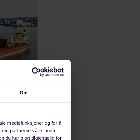
Om
 avhengige av
iale mediefunksjoner og for å
 med partnerne våre innen
aftavtaler, er
u har gjort tilgjengelig for