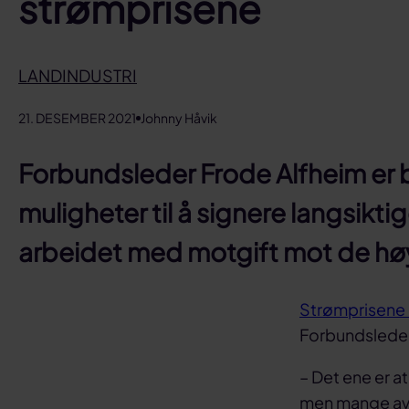
strømprisene
LANDINDUSTRI
21. DESEMBER 2021
Johnny Håvik
Forbundsleder Frode Alfheim er 
muligheter til å signere langsiktig
arbeidet med motgift mot de høye 
Strømprisene 
Forbundsleder 
– Det ene er a
men mange av 