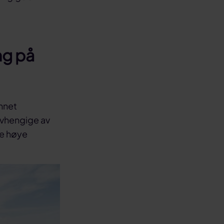
ng på
annet
avhengige av
de høye