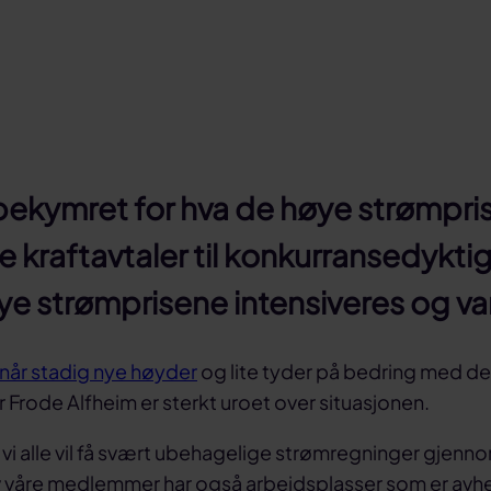
bekymret for hva de høye strømpri
e kraftavtaler til konkurransedyktig
strømprisene intensiveres og varsler
når stadig nye høyder
og lite tyder på bedring med det
Frode Alfheim er sterkt uroet over situasjonen.
t vi alle vil få svært ubehagelige strømregninger gjenno
våre medlemmer har også arbeidsplasser som er avh