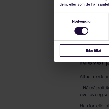
det viktig å hu
dem, eller som de har samlet
blir en kreven
er viktig å hus
Samtykkevalg
Alfheim.
Nødvendig
Forbundsleder
lange kraftavt
spotmarkedet
Ikke tillat
Krever p
Alfheim er kla
– Nå må politik
over av seg sel
Han forteller a