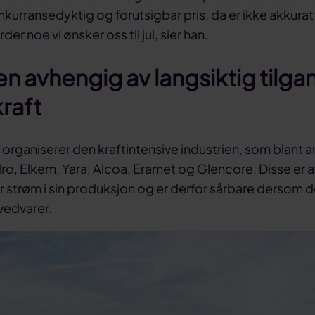
onkurransedyktig og forutsigbar pris, da er ikke akkurat
er noe vi ønsker oss til jul, sier han.
en avhengig av langsiktig tilga
kraft
i organiserer den kraftintensive industrien, som blant 
ro, Elkem, Yara, Alcoa, Eramet og Glencore. Disse er 
 strøm i sin produksjon og er derfor sårbare dersom 
vedvarer.