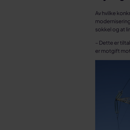
Av hvilke konk
modernisering
sokkel og at l
– Dette er til
er motgift mot