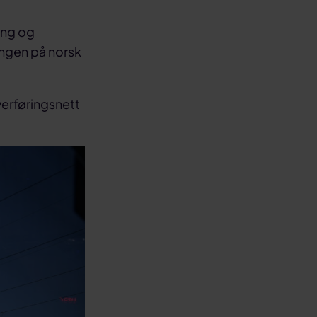
ing og
ingen på norsk
overføringsnett