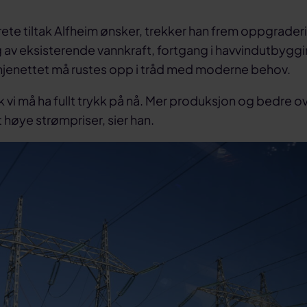
rete tiltak Alfheim ønsker, trekker han frem oppgrader
 av eksisterende vannkraft, fortgang i havvindutbygg
injenettet må rustes opp i tråd med moderne behov.
tak vi må ha fullt trykk på nå. Mer produksjon og bedre 
 høye strømpriser, sier han.