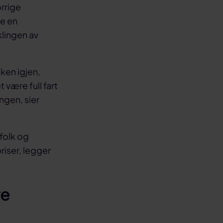
rrige
te en
klingen av
kken igjen,
være full fart
ingen, sier
 folk og
priser, legger
re