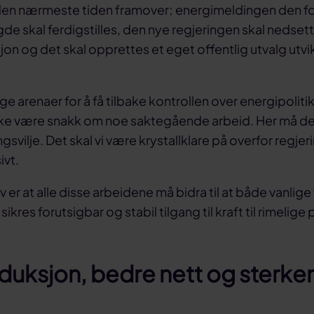
 den nærmeste tiden framover; energimeldingen den fo
gde skal ferdigstilles, den nye regjeringen skal nedset
n og det skal opprettes et eget offentlig utvalg utvi
ige arenaer for å få tilbake kontrollen over energipoliti
ke være snakk om noe saktegående arbeid. Her må det 
gsvilje. Det skal vi være krystallklare på overfor regjer
ivt.
av er at alle disse arbeidene må bidra til at både vanlige
sikres forutsigbar og stabil tilgang til kraft til rimelige 
duksjon, bedre nett og sterke