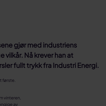
sene gjør med industriens
e vilkår. Nå krever han at
 fullt trykk fra Industri Energi.
 første.
m vinteren,
engige av