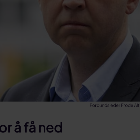
Forbundsleder Frode Alf
for å få ned