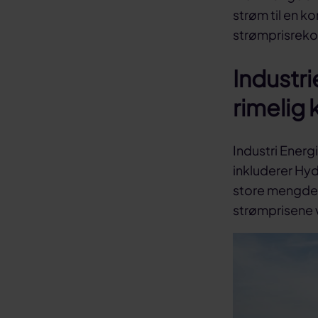
strøm til en k
strømprisrekord
Industri
rimelig 
Industri Energ
inkluderer Hyd
store mengder
strømprisene 