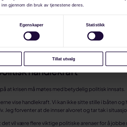
ske på at det hele tiden er behov for å fylle på med nye
 inn gjennom din bruk av tjenestene deres.
de øvelse om vi ikke får gjort noe med de elleville strø
ke at disse fabrikkene er del av en global konkurransesi
Egenskaper
Statistikk
en minner også om at langt fra hele produksjonen er 
aler. De fleste fabrikkene kjøper også en viss andel inn
.
Tillat utvalg
olitisk handlekraft
r på at krisen må møtes med betydelig politisk innsats.
erne vise handlekraft. Vi kan ikke sitte stille i båten o
v. Jeg forventer at de innser alvoret og tar tak i situasj
t det vil være flere viktige politiske arenaer for å jobb