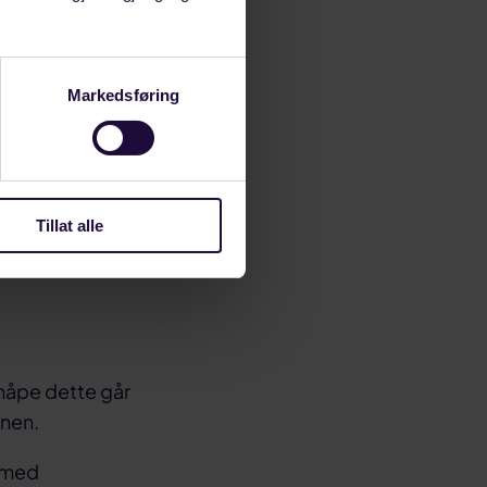
 avtaler. Det
mprisene. Det
tuasjon, sier
Markedsføring
dekket av
en
Tillat alle
g håpe dette går
onen.
e med