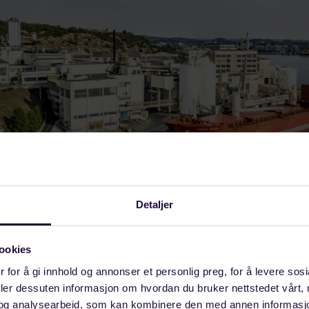
Detaljer
lverk er en av mange industribedrifter i Norge som er
ookies
nkurransedyktige strømpriser.
 for å gi innhold og annonser et personlig preg, for å levere sos
deler dessuten informasjon om hvordan du bruker nettstedet vårt,
e i bransjen for øyeblikket er sikret gjennom lengre kr
og analysearbeid, som kan kombinere den med annen informasjon d