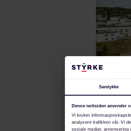
Samtykke
Glencore Nikke
Denne nettsiden anvender c
stabile og ko
Vi bruker informasjonskapsler
analysere trafikken vår. Vi 
– Selv om mang
sosiale medier, annonsering 