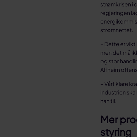
strømkrisen i
regjeringen la
energikommisjo
strømnettet.
– Dette er vikt
men det må ik
og stor handlin
Alfheim offens
– Vårt klare kr
industrien skal 
han til.
Mer pro
styring