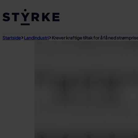
Gå
til
innhold
Startside
Landindustri
Krever kraftige tiltak for å få ned strømpri