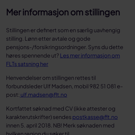
Mer informasjon om stillingen
Stillingen er definert som en særlig uavhengig
stilling. Lønn etter avtale og gode
pensjons-/forsikringsordninger. Syns du dette
høres spennende ut?
Les mer informasjon om
FLTs satsning her
Henvendelser om stillingen rettes til
forbundsleder Ulf Madsen, mobil 982 51 081 e-
post:
ulf.madsen@flt.no
Kortfattet søknad med CV (ikke attester og
karakterutskrifter) sendes
postkasse@flt.no
innen 5. april 2018. NB! Merk søknaden med
hvilken region du søker til.