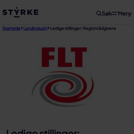
Gå
Søk
Meny
til
innhold
Startside
Landindustri
Ledige stillinger: Regionrådgivere
Ledige stillinger: