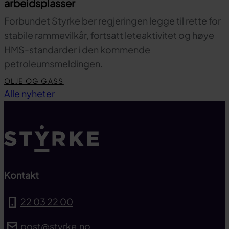
arbeidsplasser
Forbundet Styrke ber regjeringen legge til rette for
stabile rammevilkår, fortsatt leteaktivitet og høye
HMS-standarder i den kommende
petroleumsmeldingen.
OLJE OG GASS
Til toppen
Alle nyheter
Kontakt
22 03 22 00
post@styrke.no