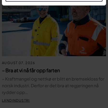
AUGUST 07, 2026
– Bra at vi nå får opp farten
– Kraftmangel og nettkø er blitt en bremsekloss for
norsk industri. Derfor er det bra at regjeringen nå
rydder opp…
LANDINDUSTRI