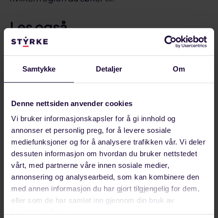
Les også
Mer informasjon om stillingene som
regionrådgiver og FLTs satsning
Samtykke
Detaljer
Om
Del på:
Denne nettsiden anvender cookies
Del
Del
Del
Sist oppdatert: 6. mars 2018
på
på
link
Vi bruker informasjonskapsler for å gi innhold og
annonser et personlig preg, for å levere sosiale
Relaterte artikler
facebook
linkedin
mediefunksjoner og for å analysere trafikken vår. Vi deler
dessuten informasjon om hvordan du bruker nettstedet
vårt, med partnerne våre innen sosiale medier,
annonsering og analysearbeid, som kan kombinere den
med annen informasjon du har gjort tilgjengelig for dem,
eller som de har samlet inn gjennom din bruk av
tjenestene deres.