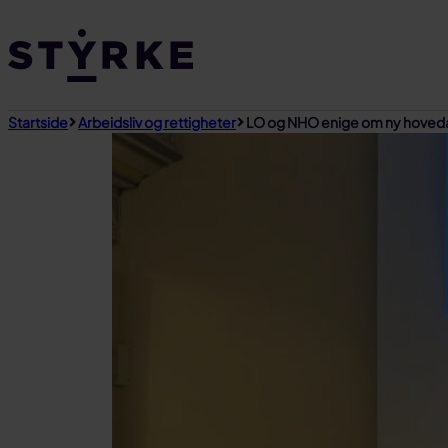
Gå
til
innhold
Startside
Arbeidsliv og rettigheter
LO og NHO enige om ny hoved