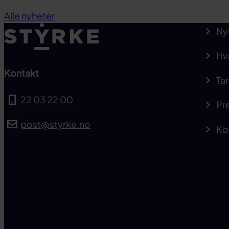
Alle nyheter
Ny
Hv
Kontakt
Tar
22 03 22 00
Pre
post@styrke.no
Ko