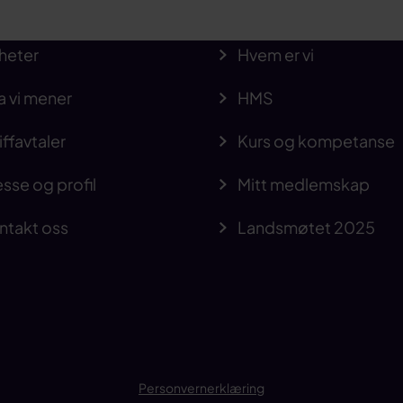
heter
Hvem er vi
a vi mener
HMS
iffavtaler
Kurs og kompetanse
sse og profil
Mitt medlemskap
ntakt oss
Landsmøtet 2025
Personvernerklæring