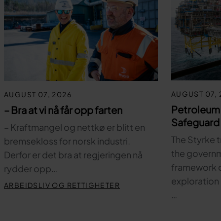
AUGUST 07, 
AUGUST 07, 2026
Petroleum
– Bra at vi nå får opp farten
Safeguard 
– Kraftmangel og nettkø er blitt en
The Styrke t
bremsekloss for norsk industri.
the governm
Derfor er det bra at regjeringen nå
framework c
rydder opp…
exploration 
ARBEIDSLIV OG RETTIGHETER
…