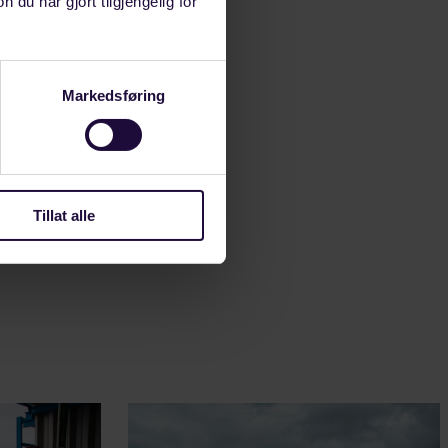
u har gjort tilgjengelig for
tnes.
grunnlov.
g inneholder
Markedsføring
handling
Tillat alle