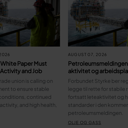
2026
AUGUST 07, 2026
 White Paper Must
Petroleumsmeldingen 
Activity and Job
aktivitet og arbeidspl
rade union is calling on
Forbundet Styrke ber re
ent to ensure stable
legge til rette for stabile
onditions, continued
fortsatt leteaktivitet og
activity, and high health,
standarder i den komme
petroleumsmeldingen.
OLJE OG GASS