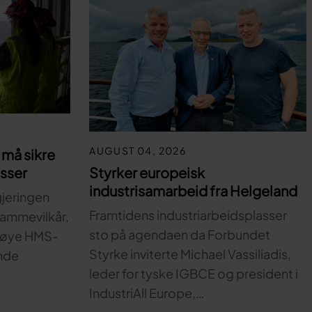
AUGUST 04, 2026
må sikre
Styrker europeisk
asser
industrisamarbeid fra Helgeland
gjeringen
Framtidens industriarbeidsplasser
 rammevilkår,
sto på agendaen da Forbundet
 høye HMS-
Styrke inviterte Michael Vassiliadis,
nde
leder for tyske IGBCE og president i
IndustriAll Europe,…