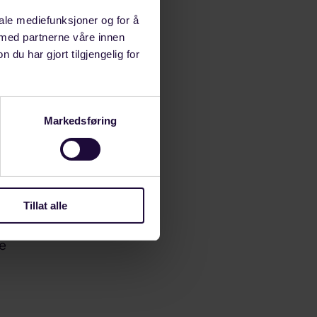
ens vegvesen,
iale mediefunksjoner og for å
 med partnerne våre innen
u har gjort tilgjengelig for
Markedsføring
s.
m
Tillat alle
 knyttet til et
ke