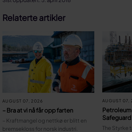
på
på
link
Relaterte artikler
facebook
linkedin
AUGUST 07, 
AUGUST 07, 2026
Petroleum
– Bra at vi nå får opp farten
Safeguard 
– Kraftmangel og nettkø er blitt en
The Styrke t
bremsekloss for norsk industri.