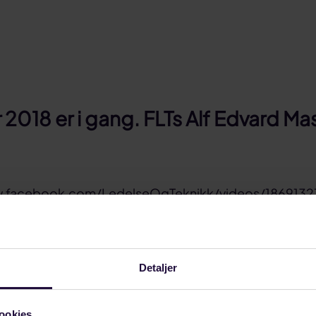
 2018 er i gang. FLTs Alf Edvard Ma
w.facebook.com/LedelseOgTeknikk/videos/186913
vard Masternes og Frode Ersfjord
ffoppgjør i staten ble innledet i dag, 5. april. LO Stat 
Detaljer
gg til alle, etter at mange medlemmer har opplevd rea
.
ookies