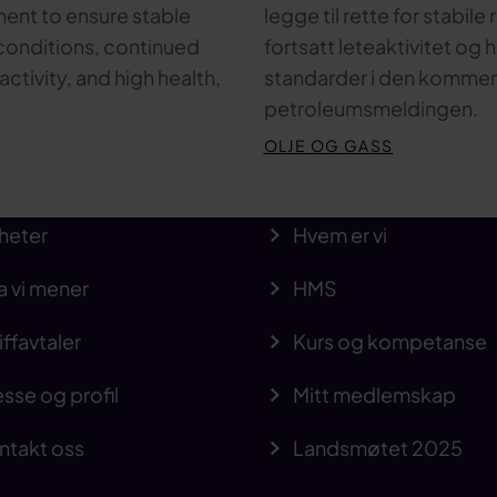
ent to ensure stable
legge til rette for stabile
onditions, continued
fortsatt leteaktivitet og
activity, and high health,
standarder i den komme
petroleumsmeldingen.
OLJE OG GASS
heter
Hvem er vi
a vi mener
HMS
iffavtaler
Kurs og kompetanse
sse og profil
Mitt medlemskap
ntakt oss
Landsmøtet 2025