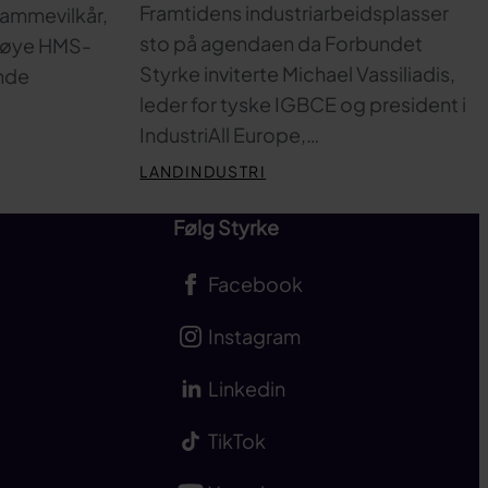
Framtidens industriarbeidsplasser
 rammevilkår,
sto på agendaen da Forbundet
 høye HMS-
Styrke inviterte Michael Vassiliadis,
nde
leder for tyske IGBCE og president i
IndustriAll Europe,…
LANDINDUSTRI
Følg Styrke
Facebook
Instagram
Linkedin
TikTok