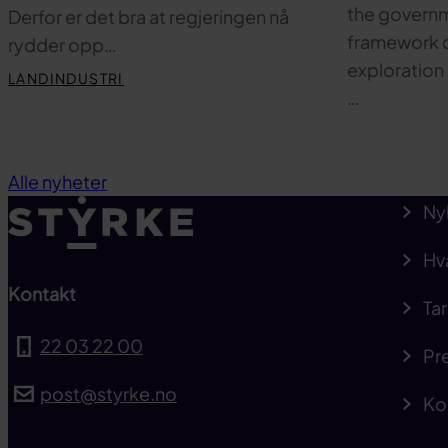
the governm
Derfor er det bra at regjeringen nå
framework c
rydder opp…
exploration 
LANDINDUSTRI
…
Alle nyheter
Ny
Hv
Kontakt
Tar
22 03 22 00
Pre
post@styrke.no
Ko