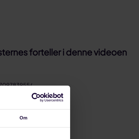
sternes forteller i denne videoen
2709783955/
krever et
Om
llønnsnedgang