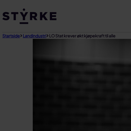
Gå
til
innhold
Startside
Landindustri
LO Stat krever økt kjøpekraft til alle