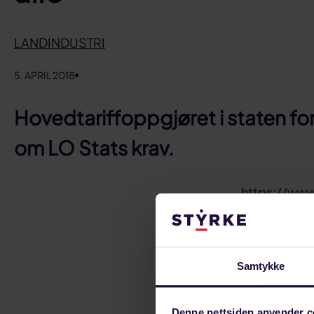
LANDINDUSTRI
5. APRIL 2018
Hovedtariffoppgjøret i staten for
om LO Stats krav.
https://ww
Video: Alf Ed
Årets hovedtari
Samtykke
generelt tille
de siste årene
Denne nettsiden anvender c