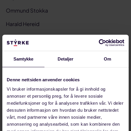
Ommund Stokka
Harald Hereid
Tor Leversen
Atle Espen Helgesen
Samtykke
Detaljer
Om
Per Inge Grimsmo
Bjørn Erik Poppe Thorsen
Denne nettsiden anvender cookies
Vi bruker informasjonskapsler for å gi innhold og
Del på:
annonser et personlig preg, for å levere sosiale
Del
Del
Del
Sist oppdatert: 6. juni 2017
mediefunksjoner og for å analysere trafikken vår. Vi deler
på
på
link
dessuten informasjon om hvordan du bruker nettstedet
Relaterte artikler
facebook
linkedin
vårt, med partnerne våre innen sosiale medier,
annonsering og analysearbeid, som kan kombinere den
med annen informasjon du har gjort tilgjengelig for dem,