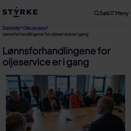
Gå
Søk
Meny
til
innhold
Startside
Olje og gass
Lønnsforhandlingene for oljeservice er i gang
Lønnsforhandlingene for
oljeservice er i gang