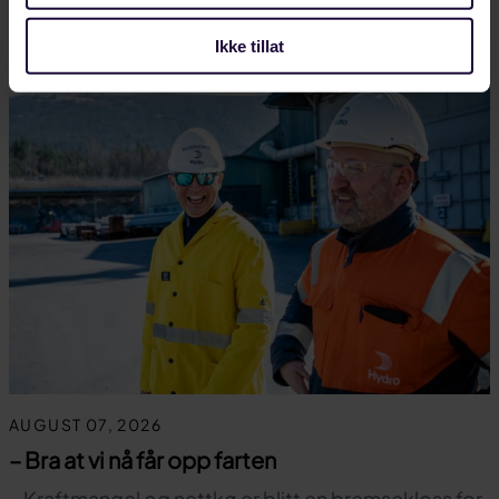
LANDINDUSTRI
Ikke tillat
AUGUST 07, 2026
– Bra at vi nå får opp farten
– Kraftmangel og nettkø er blitt en bremsekloss for