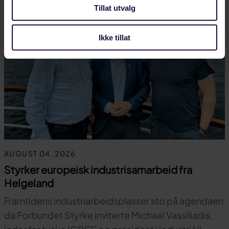
Tillat utvalg
Ikke tillat
AUGUST 04, 2026
Styrker europeisk industrisamarbeid fra
Helgeland
Framtidens industriarbeidsplasser sto på agendaen
da Forbundet Styrke inviterte Michael Vassiliadis,