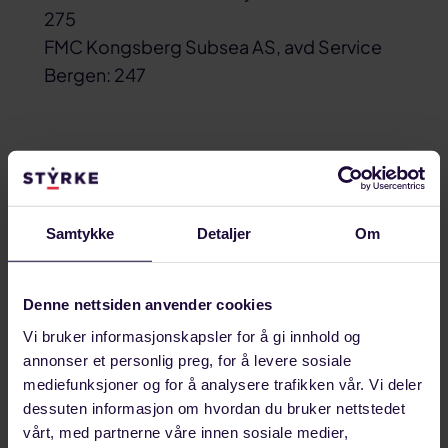
275
FMC Kongsberg Subsea AS, avd Service
Bergen: 247
Disse avdelingene er størst
per region
Samtykke
Detaljer
Om
Region nord
: Mo i Rana 426 medlemmer,
Denne nettsiden anvender cookies
derav 292 yrkesaktive
Vi bruker informasjonskapsler for å gi innhold og
Region midt:
Trondheim 1211 medlemmer,
annonser et personlig preg, for å levere sosiale
derav 935 yrkesaktive
mediefunksjoner og for å analysere trafikken vår. Vi deler
dessuten informasjon om hvordan du bruker nettstedet
Region vest:
Rogaland 2702 medlemmer,
vårt, med partnerne våre innen sosiale medier,