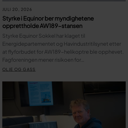
JULI 20, 2026
Styrke i Equinor ber myndighetene
opprettholde AW189-stansen
Styrke Equinor Sokkel har klaget til
Energidepartementet og Havindustritilsynet etter
at flyforbudet for AW189-helikoptre ble opphevet.
Fagforeningen mener risikoen for…
OLJE OG GASS