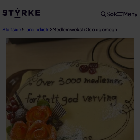
Gå
Søk
Meny
til
innhold
Startside
Landindustri
Medlemsvekst i Oslo og omegn