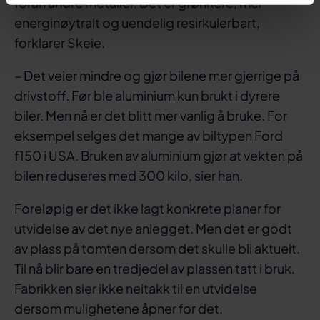
foran andre metaller. Det er grønnere, mer
energinøytralt og uendelig resirkulerbart,
forklarer Skeie.
– Det veier mindre og gjør bilene mer gjerrige på
drivstoff. Før ble aluminium kun brukt i dyrere
biler. Men nå er det blitt mer vanlig å bruke. For
eksempel selges det mange av biltypen Ford
f150 i USA. Bruken av aluminium gjør at vekten på
bilen reduseres med 300 kilo, sier han.
Foreløpig er det ikke lagt konkrete planer for
utvidelse av det nye anlegget. Men det er godt
av plass på tomten dersom det skulle bli aktuelt.
Til nå blir bare en tredjedel av plassen tatt i bruk.
Fabrikken sier ikke neitakk til en utvidelse
dersom mulighetene åpner for det.