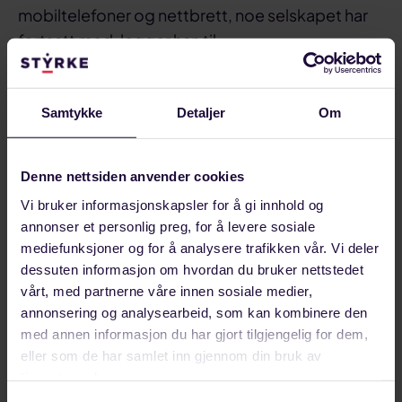
mobiltelefoner og nettbrett, noe selskapet har
fortsatt med, legger han til.
Faktisk øker bruken av aluminium over hele
verden. I løpet av en vanlig dag er du innom
Samtykke
Detaljer
Om
metallet mange ganger uten å tenke over det.
Aluminium finnes blant annet på innsiden av
Denne nettsiden anvender cookies
juicekartonger, brusbokser, i møbler og
Vi bruker informasjonskapsler for å gi innhold og
byggkonstruksjoner.
annonser et personlig preg, for å levere sosiale
Men ambisjonene stopper ikke der. Med økt
mediefunksjoner og for å analysere trafikken vår. Vi deler
dessuten informasjon om hvordan du bruker nettstedet
produksjon, ønsker Hydro Karmøy å ta steget
vårt, med partnerne våre innen sosiale medier,
videre.
annonsering og analysearbeid, som kan kombinere den
med annen informasjon du har gjort tilgjengelig for dem,
Satser mot transportsektoren
eller som de har samlet inn gjennom din bruk av
tjenestene deres.