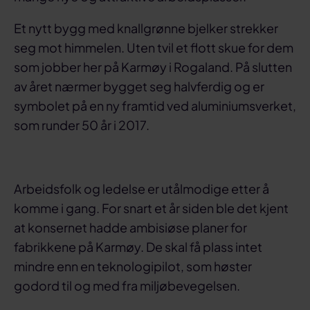
Et nytt bygg med knallgrønne bjelker strekker
seg mot himmelen. Uten tvil et flott skue for dem
som jobber her på Karmøy i Rogaland. På slutten
av året nærmer bygget seg halvferdig og er
symbolet på en ny framtid ved aluminiumsverket,
som runder 50 år i 2017.
Arbeidsfolk og ledelse er utålmodige etter å
komme i gang. For snart et år siden ble det kjent
at konsernet hadde ambisiøse planer for
fabrikkene på Karmøy. De skal få plass intet
mindre enn en teknologipilot, som høster
godord til og med fra miljøbevegelsen.