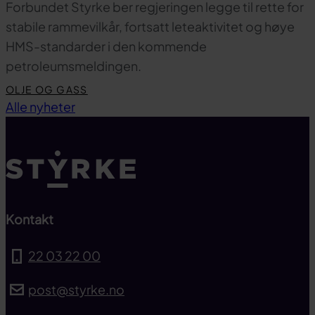
Forbundet Styrke ber regjeringen legge til rette for
stabile rammevilkår, fortsatt leteaktivitet og høye
HMS-standarder i den kommende
petroleumsmeldingen.
OLJE OG GASS
Til toppen
Alle nyheter
Kontakt
22 03 22 00
post@styrke.no