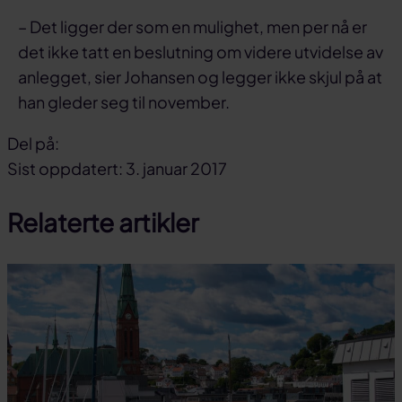
– Det ligger der som en mulighet, men per nå er
det ikke tatt en beslutning om videre utvidelse av
anlegget, sier Johansen og legger ikke skjul på at
han gleder seg til november.
Del på:
Del
Del
Del
Sist oppdatert: 3. januar 2017
på
på
link
Relaterte artikler
facebook
linkedin