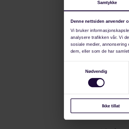
Samtykke
udiskutabelt, 
Det er avgjera
Denne nettsiden anvender c
premissleveran
Vi bruker informasjonskapsler
for enkeltfor
analysere trafikken vår. Vi 
sosiale medier, annonsering 
– Berre saman 
dem, eller som de har samlet
arbeidsfolk i 
Samtykkevalg
arbeidsliv. Fa
Nødvendig
og sikrar at m
Birkeland og
LO må seie 
arbeidsfolk,
Ikke tillat
LO må vise s