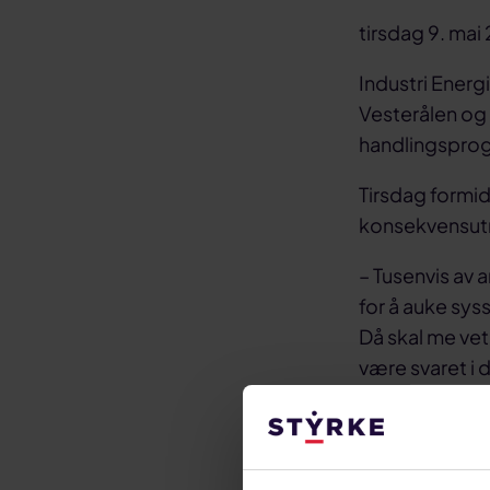
tirsdag 9. mai
Industri Ener
Vesterålen og 
handlingspro
Tirsdag formid
konsekvensutre
– Tusenvis av 
for å auke syss
Då skal me vet
være svaret i
sameksistens 
dette området
petroleumsakti
lokalsamfunn o