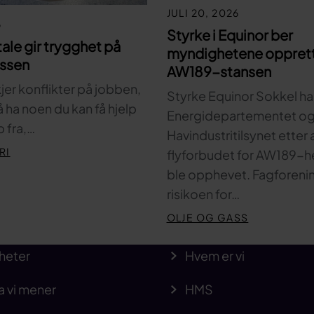
JULI 20, 2026
6
Styrke i Equinor ber
tale gir trygghet på
myndighetene oppret
assen
AW189-stansen
kjer konflikter på jobben,
Styrke Equinor Sokkel har 
 å ha noen du kan få hjelp
Energidepartementet o
 fra,…
Havindustritilsynet etter 
RI
flyforbudet for AW189-h
ble opphevet. Fagforen
risikoen for…
OLJE OG GASS
heter
Hvem er vi
a vi mener
HMS