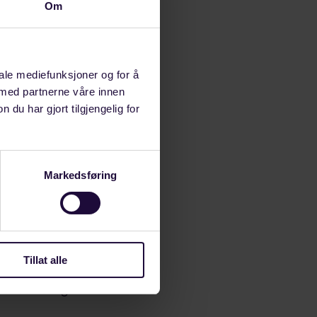
Om
om
som er viktige
iale mediefunksjoner og for å
 med partnerne våre innen
u har gjort tilgjengelig for
beste for
 økonomi og
krar god HMS,
Markedsføring
meiner
sselsetting av
 for alle.
Tillat alle
vensutreiing.