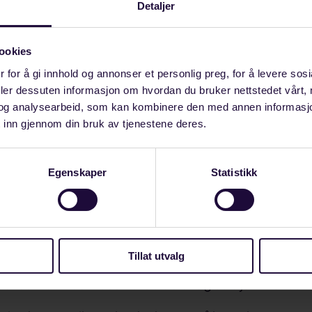
Detaljer
seier Birkeland.
nde for LO som organisasjon, LO si slagkraft og LO s
ookies
dør i det norske samfunnet at me samlar oss bak krav 
 for å gi innhold og annonser et personlig preg, for å levere sos
bunda.
deler dessuten informasjon om hvordan du bruker nettstedet vårt,
og analysearbeid, som kan kombinere den med annen informasjon d
skapar me ei utvikling av det norske samfunnet til det 
 inn gjennom din bruk av tjenestene deres.
heile landet. Norsk oljeverksemd er ryggraden i norsk
gorganisering, norsk lov og norsk tilsynsmyndigheit si
Egenskaper
Statistikk
e har verdas sikraste og reinaste petroleumsaktivitet, 
 oppsummerer:
ja til å få fakta på bordet om område som kan skape sy
 industriaktivitet som skaper velferd og ei trygg framtid
Tillat utvalg
olidaritet med industriarbeiderar og seie ja til konsek