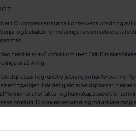
 2017
gi ber LO kongressen støtte konsekvensutredning av L
Senja, og behalde formuleringane som sekretariatet har
grammet.
dag heldt leiar av Ekofiskkomiteen Eirik Birkeland innl
iinga er så viktig.
arbeidsplassar i og rundt oljebransjen har forsvunne. Ny
elsettinga igjen. Når det gjeld arbeidsplassar, hjelper d
a!Me meiner at ei fakta- og kunnskapsbasert tilnærmi
 desse områda. Ei konsekvensutreiing må avklare mogle
med andre næringar og kartlegge korleis petroleums
 kan påverke bu- og sysselsettingsmønsteret. At
vitet finansierer ein betydeleg andel av offentleg vel
ver heile landet til gode gjennom skatt og arbeidsplas