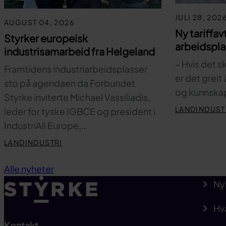
JULI 28, 202
AUGUST 04, 2026
Ny tariffav
Styrker europeisk
arbeidspl
industrisamarbeid fra Helgeland
– Hvis det s
Framtidens industriarbeidsplasser
er det greit
sto på agendaen da Forbundet
og kunnskap
Styrke inviterte Michael Vassiliadis,
LANDINDUST
leder for tyske IGBCE og president i
IndustriAll Europe,…
LANDINDUSTRI
Alle nyheter
Ny
Hv
Kontakt