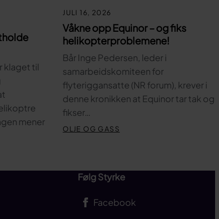
JULI 16, 2026
Våkne opp Equinor – og fiks
tholde
helikopterproblemene!
Bår Inge Pedersen, leder i
klaget til
samarbeidskomiteen for
g
flyteriggansatte (NR forum), krever i
at
denne kronikken at Equinor tar tak og
elikoptre
fikser…
ingen mener
OLJE OG GASS
Følg Styrke
Facebook