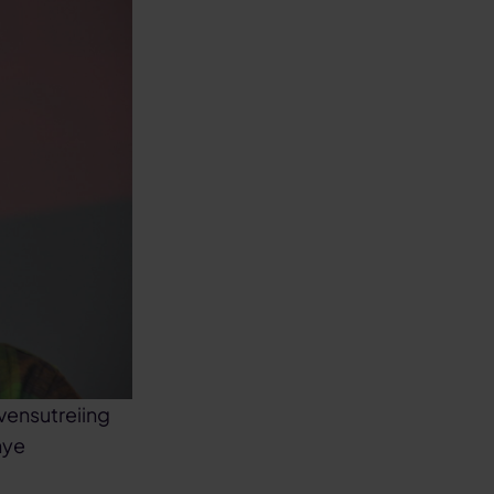
kvensutreiing
nye