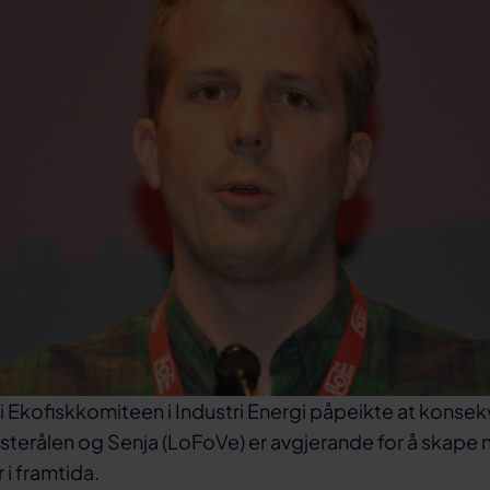
d i Ekofiskkomiteen i Industri Energi påpeikte at konse
sterålen og Senja (LoFoVe) er avgjerande for å skape 
 i framtida.