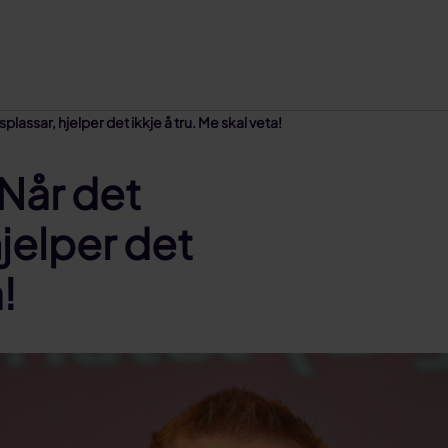
assar, hjelper det ikkje å tru. Me skal veta!
Når det
hjelper det
!