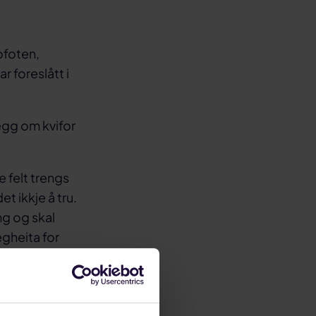
ofoten,
 foreslått i
egg om kvifor
e felt trengs
et ikkje å tru.
ng og skal
gheita for
verksemda i
ferd, og kjem
ser, er