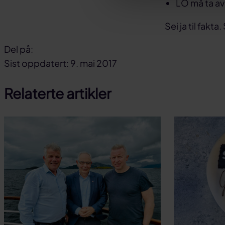
LO må ta av
Sei ja til fakta
Del på:
Del
Del
Del
Sist oppdatert: 9. mai 2017
på
på
link
Relaterte artikler
facebook
linkedin