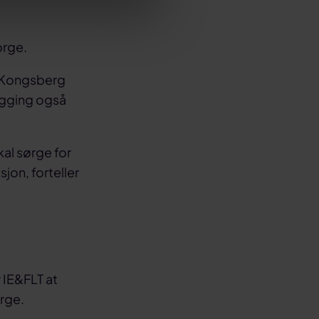
orge.
e Kongsberg
legging også
kal sørge for
sjon, forteller
 IE&FLT at
orge.