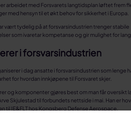
er arbeidet med Forsvarets langtidsplan løftet frem fl
ger med hensyn til et økt behov for sikkerhet i Europa.
r vært tydelig på at forsvarsindustrien trenger stabile
ser som ivaretar kompetanse og gir mulighet for lang
rer i forsvarsindustrien
niserer i dag ansatte i forsvarsindustrien som lenge ha
rhet for hvordan innkjøpene til Forsvaret skjer.
arer og komponenter gjøres best om man får oversikt lan
Arve Skjulestad til forbundets nettside i mai. Han er hove
en til IE&FLT hos Kongsberg Defense Aerospace.