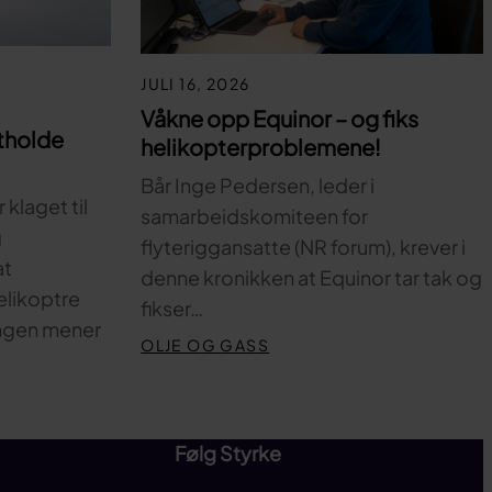
JULI 16, 2026
Våkne opp Equinor – og fiks
tholde
helikopterproblemene!
Bår Inge Pedersen, leder i
klaget til
samarbeidskomiteen for
g
flyteriggansatte (NR forum), krever i
at
denne kronikken at Equinor tar tak og
elikoptre
fikser…
ingen mener
OLJE OG GASS
Følg Styrke