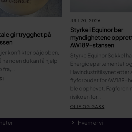
JULI 20, 2026
6
Styrke i Equinor ber
tale gir trygghet på
myndighetene oppret
assen
AW189-stansen
kjer konflikter på jobben,
Styrke Equinor Sokkel har 
 å ha noen du kan få hjelp
Energidepartementet o
 fra,…
Havindustritilsynet etter 
RI
flyforbudet for AW189-h
ble opphevet. Fagforen
risikoen for…
OLJE OG GASS
heter
Hvem er vi