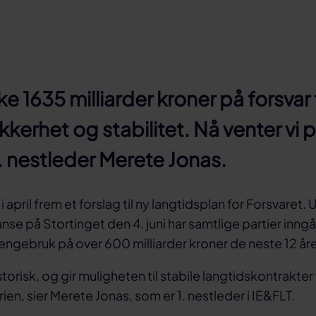
uke 1635 milliarder kroner på forsva
kkerhet og stabilitet. Nå venter vi p
1. nestleder Merete Jonas.
i april frem et forslag til ny langtidsplan for Forsvaret.
se på Stortinget den 4. juni har samtlige partier inngåt
pengebruk på over 600 milliarder kroner de neste 12 år
istorisk, og gir muligheten til stabile langtidskontrakte
ien, sier Merete Jonas, som er 1. nestleder i IE&FLT.