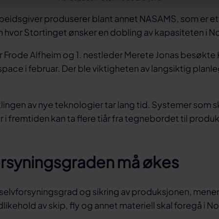
rbeidsgiver produserer blant annet NASAMS, som er et
 hvor Stortinget ønsker en dobling av kapasiteten i N
 Frode Alfheim og 1. nestleder Merete Jonas besøkt
ace i februar. Der ble viktigheten av langsiktig plan
iklingen av nye teknologier tar lang tid. Systemer som s
 i fremtiden kan ta flere tiår fra tegnebordet til produk
orsyningsgraden må økes
høy selvforsyningsgrad og sikring av produksjonen, mener
likehold av skip, fly og annet materiell skal foregå i N