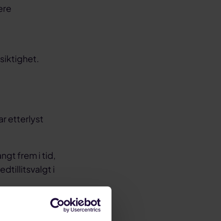
ere
siktighet.
r etterlyst
gt frem i tid,
dtillitsvalgt i