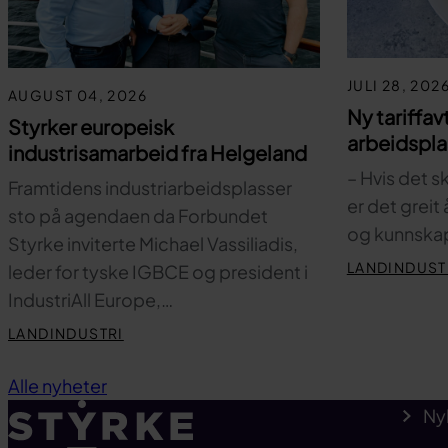
JULI 28, 202
AUGUST 04, 2026
Ny tariffav
Styrker europeisk
arbeidspl
industrisamarbeid fra Helgeland
– Hvis det s
Framtidens industriarbeidsplasser
er det greit
sto på agendaen da Forbundet
og kunnskap
Styrke inviterte Michael Vassiliadis,
LANDINDUST
leder for tyske IGBCE og president i
IndustriAll Europe,…
LANDINDUSTRI
Alle nyheter
Ny