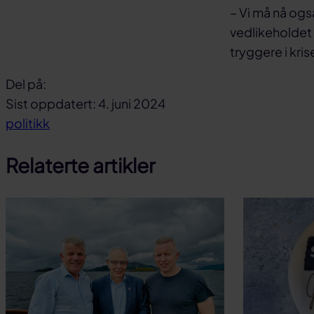
– Vi må nå ogs
vedlikeholdet
tryggere i kris
Del på:
Del
Del
Del
Sist oppdatert: 4. juni 2024
på
på
link
politikk
facebook
linkedin
Relaterte artikler