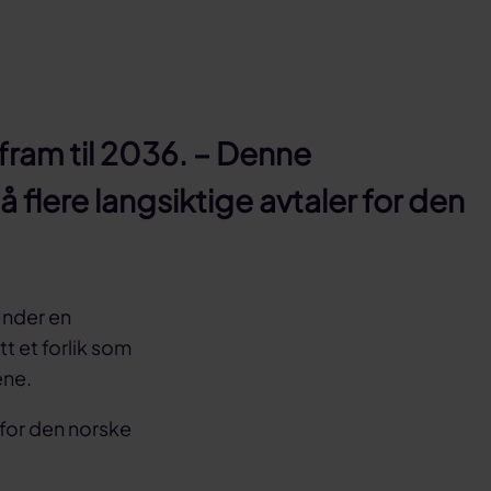
r fram til 2036. – Denne
å flere langsiktige avtaler for den
 Under en
t et forlik som
ene.
r for den norske