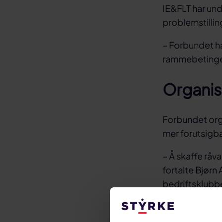
IE&FLT har und
problemstillin
– Forbundet ha
rammebetingel
Organise
Forbundet orga
mer forutsigba
– Å skaffe råv
fortalte Bjørn 
bedriftsklubb