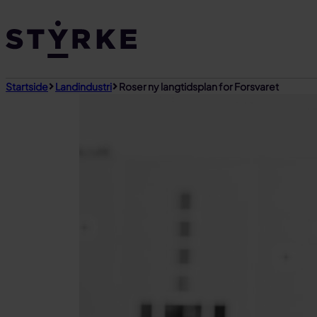
Gå
til
innhold
Startside
Landindustri
Roser ny langtidsplan for Forsvaret