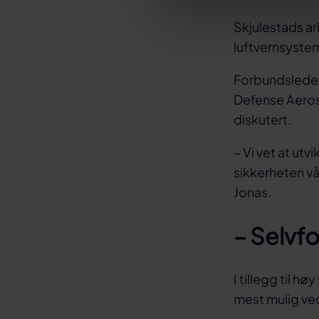
Skjulestads a
luftvernsystem
Forbundsleder
Defense Aerosp
diskutert.
– Vi vet at utv
sikkerheten vår
Jonas.
– Selvf
I tillegg til 
mest mulig ved