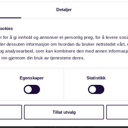
Detaljer
ookies
 for å gi innhold og annonser et personlig preg, for å levere sos
deler dessuten informasjon om hvordan du bruker nettstedet vårt,
og analysearbeid, som kan kombinere den med annen informasjon d
 inn gjennom din bruk av tjenestene deres.
Egenskaper
Statistikk
Tillat utvalg
LGT: Bjørn Arve Skjulestad leder bedriftsklubben til IE&FLT hos Ko
Aerospace. Foto: Frode Ersfjord