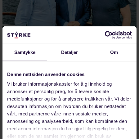
Samtykke
Detaljer
Om
AUGUST 04, 2026
Styrker europeisk industrisamarbeid fra
Helgeland
Denne nettsiden anvender cookies
Framtidens industriarbeidsplasser sto på agendaen
Vi bruker informasjonskapsler for å gi innhold og
da Forbundet Styrke inviterte Michael Vassiliadis,
annonser et personlig preg, for å levere sosiale
leder for tyske IGBCE og president i IndustriAll
mediefunksjoner og for å analysere trafikken vår. Vi deler
dessuten informasjon om hvordan du bruker nettstedet
Europe,…
vårt, med partnerne våre innen sosiale medier,
LANDINDUSTRI
annonsering og analysearbeid, som kan kombinere den
med annen informasjon du har gjort tilgjengelig for dem,
eller som de har samlet inn gjennom din bruk av