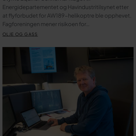
Energidepartementet og Havindustritilsynet etter
at flyforbudet for AW189-helikoptre ble opphevet.
Fagforeningen mener risikoen for…
OLJE OG GASS