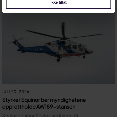
Ikke tillat
JULI 20, 2026
Styrke i Equinor ber myndighetene
opprettholde AW189-stansen
Styrke Equinor Sokkel har klaget til