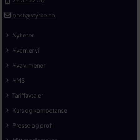
22 03 22 00
post@styrke.no
Nyheter
Hvem er vi
Hva vi mener
HMS
Tariffavtaler
Kurs og kompetanse
Presse og profil