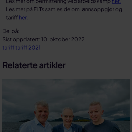
Les mer om permittering ved arbeidskamp
her.
Les mer på FLTs samleside om lønnsoppgjør og
tariff
her.
Del på:
Del
Del
Del
Sist oppdatert: 10. oktober 2022
på
på
link
tariff
tariff 2021
facebook
linkedin
Relaterte artikler