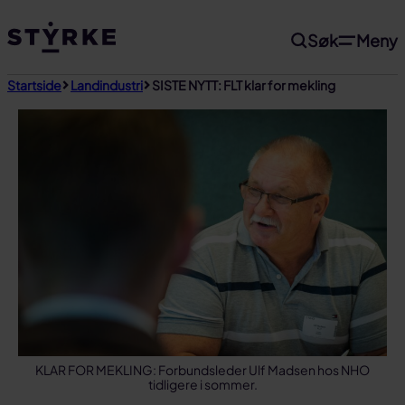
Gå
Søk
Meny
til
innhold
Startside
Landindustri
SISTE NYTT: FLT klar for mekling
KLAR FOR MEKLING: Forbundsleder Ulf Madsen hos NHO
tidligere i sommer.