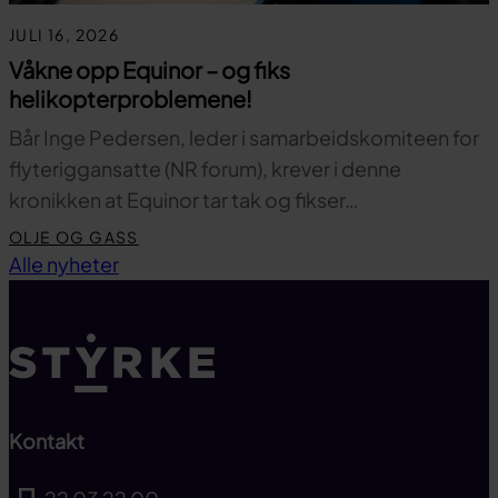
JULI 16, 2026
Våkne opp Equinor – og fiks
helikopterproblemene!
Bår Inge Pedersen, leder i samarbeidskomiteen for
flyteriggansatte (NR forum), krever i denne
kronikken at Equinor tar tak og fikser…
OLJE OG GASS
Til toppen
Alle nyheter
Kontakt