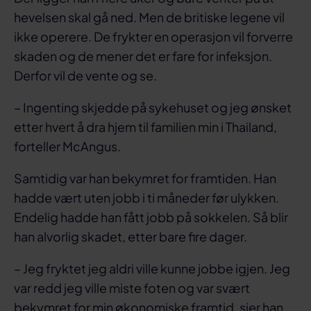
hevelsen skal gå ned. Men de britiske legene vil
ikke operere. De frykter en operasjon vil forverre
skaden og de mener det er fare for infeksjon.
Derfor vil de vente og se.
– Ingenting skjedde på sykehuset og jeg ønsket
etter hvert å dra hjem til familien min i Thailand,
forteller McAngus.
Samtidig var han bekymret for framtiden. Han
hadde vært uten jobb i ti måneder før ulykken.
Endelig hadde han fått jobb på sokkelen. Så blir
han alvorlig skadet, etter bare fire dager.
– Jeg fryktet jeg aldri ville kunne jobbe igjen. Jeg
var redd jeg ville miste foten og var svært
bekymret for min økonomiske framtid, sier han.