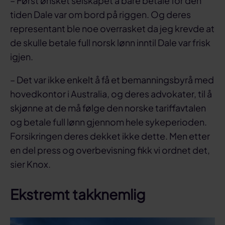
– Først ønsket selskapet å bare betale for den
tiden Dale var om bord på riggen. Og deres
representant ble noe overrasket da jeg krevde at
de skulle betale full norsk lønn inntil Dale var frisk
igjen.
– Det var ikke enkelt å få et bemanningsbyrå med
hovedkontor i Australia, og deres advokater, til å
skjønne at de må følge den norske tariffavtalen
og betale full lønn gjennom hele sykeperioden.
Forsikringen deres dekket ikke dette. Men etter
en del press og overbevisning fikk vi ordnet det,
sier Knox.
Ekstremt takknemlig