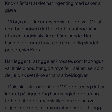
Knox slår fast at det har ingenting med saken å
gjøre.
– Vi bryr oss ikke om hvem sin feil det var. Og at
en arbeidsgiver i det hele tatt kan si noe sånn
etter en tragisk ulykke er hårreisende. Her
handlet det om å ta vare på en alvorlig skadet
person, sier Knox.
Han legger til at riggeier Prosafe, som McAngus
var innleid hos, har gjort mye feil i saken, selv om
de juridisk sett ikke er hans arbeidsgiver.
– Dale fikk ikke ordentlig HMS-opplæring da han
kom ut på riggen. Og han manglet opplæring i
forhold til jobben han skulle gjøre og han var
ukjent med norske krav og standarder. I tillegg