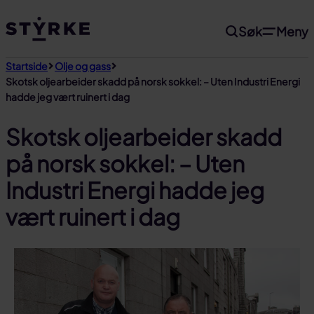
Gå
Søk
Meny
til
innhold
Startside
Olje og gass
Skotsk oljearbeider skadd på norsk sokkel: – Uten Industri Energi
hadde jeg vært ruinert i dag
Skotsk oljearbeider skadd
på norsk sokkel: – Uten
Industri Energi hadde jeg
vært ruinert i dag