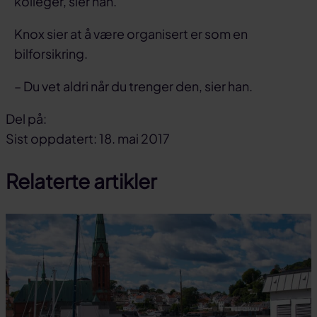
kolleger, sier han.
Knox sier at å være organisert er som en
bilforsikring.
– Du vet aldri når du trenger den, sier han.
Del på:
Del
Del
Del
Sist oppdatert: 18. mai 2017
på
på
link
Relaterte artikler
facebook
linkedin