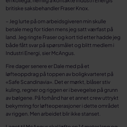
en kollega, nemlig å kontakte Industri Energis
britiske saksbehandler Fraser Knox.
– Jeg lurte på om arbeidsgiveren min skulle
betale meg for tiden mens jeg satt værfast på
land. Jeg ringte Fraser og kort tid etter hadde jeg
både fått svar på spørsmålet og blitt medlem i
Industri Energi, sier McAngus.
Fire dager senere er Dale med på et
løfteoppdrag på toppen av boligkvarteret på
«Safe Scandinavia». Det er mørkt, blåser stiv
kuling, regner og riggen er i bevegelse på grunn
av bølgene. På forhånd har et annet crew uttrykt
bekymring for løfteoperasjoner i dette området
av riggen. Men arbeidet blir ikke stanset.
Laget til McAngus skal løfte en 14 meter lang og