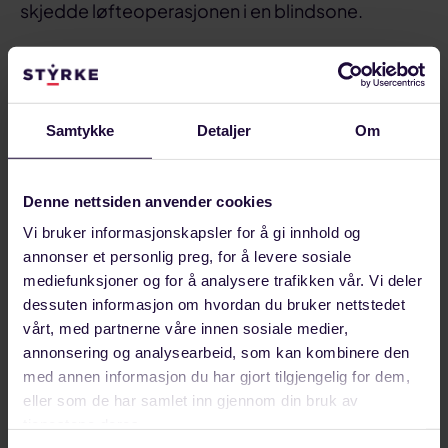
skjedde løfteoperasjonen i en blindsone.
– Og, skal i det hele tatt store containere bli
plassert i det såkalte «helideck run off area»
oppå boligkvarteret? spør forbundssekretæren.
Samtykke
Detaljer
Om
Prosafe/Statoil har i sin rapport om ulykken
kommet med en rekke anbefalte tiltak. I tillegg er
Denne nettsiden anvender cookies
saken oversendt til Petroleumstilsynet.
Vi bruker informasjonskapsler for å gi innhold og
annonser et personlig preg, for å levere sosiale
Håper å få reise hjem
mediefunksjoner og for å analysere trafikken vår. Vi deler
dessuten informasjon om hvordan du bruker nettstedet
vårt, med partnerne våre innen sosiale medier,
annonsering og analysearbeid, som kan kombinere den
med annen informasjon du har gjort tilgjengelig for dem,
eller som de har samlet inn gjennom din bruk av
tjenestene deres.