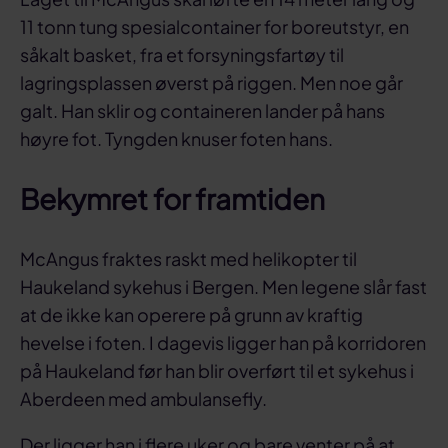
11 tonn tung spesialcontainer for boreutstyr, en
såkalt basket, fra et forsyningsfartøy til
lagringsplassen øverst på riggen. Men noe går
galt. Han sklir og containeren lander på hans
høyre fot. Tyngden knuser foten hans.
Bekymret for framtiden
McAngus fraktes raskt med helikopter til
Haukeland sykehus i Bergen. Men legene slår fast
at de ikke kan operere på grunn av kraftig
hevelse i foten. I dagevis ligger han på korridoren
på Haukeland før han blir overført til et sykehus i
Aberdeen med ambulansefly.
Der ligger han i flere uker og bare venter på at