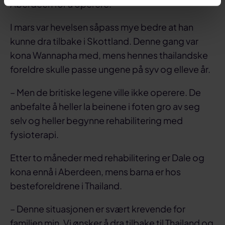
Aberdeen for å operere.
I mars var hevelsen såpass mye bedre at han
kunne dra tilbake i Skottland. Denne gang var
kona Wannapha med, mens hennes thailandske
foreldre skulle passe ungene på syv og elleve år.
– Men de britiske legene ville ikke operere. De
anbefalte å heller la beinene i foten gro av seg
selv og heller begynne rehabilitering med
fysioterapi.
Etter to måneder med rehabilitering er Dale og
kona ennå i Aberdeen, mens barna er hos
besteforeldrene i Thailand.
– Denne situasjonen er svært krevende for
familien min. Vi ønsker å dra tilbake til Thailand og