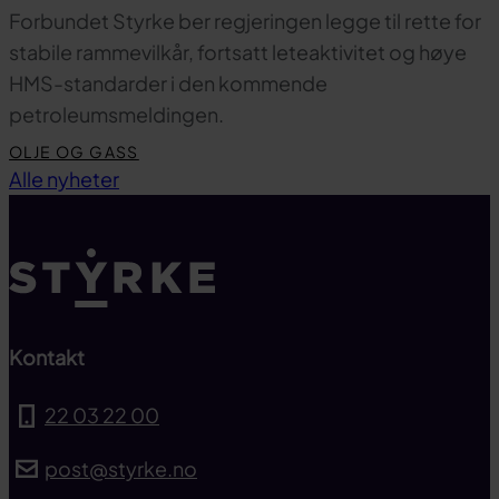
Forbundet Styrke ber regjeringen legge til rette for
stabile rammevilkår, fortsatt leteaktivitet og høye
HMS-standarder i den kommende
petroleumsmeldingen.
OLJE OG GASS
Til toppen
Alle nyheter
Kontakt
22 03 22 00
post@styrke.no