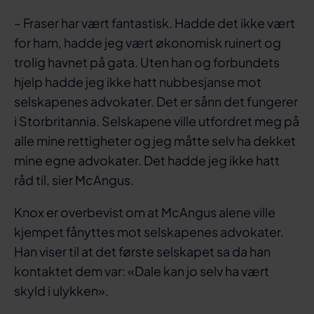
– Fraser har vært fantastisk. Hadde det ikke vært
for ham, hadde jeg vært økonomisk ruinert og
trolig havnet på gata. Uten han og forbundets
hjelp hadde jeg ikke hatt nubbesjanse mot
selskapenes advokater. Det er sånn det fungerer
i Storbritannia. Selskapene ville utfordret meg på
alle mine rettigheter og jeg måtte selv ha dekket
mine egne advokater. Det hadde jeg ikke hatt
råd til, sier McAngus.
Knox er overbevist om at McAngus alene ville
kjempet fånyttes mot selskapenes advokater.
Han viser til at det første selskapet sa da han
kontaktet dem var: «Dale kan jo selv ha vært
skyld i ulykken».