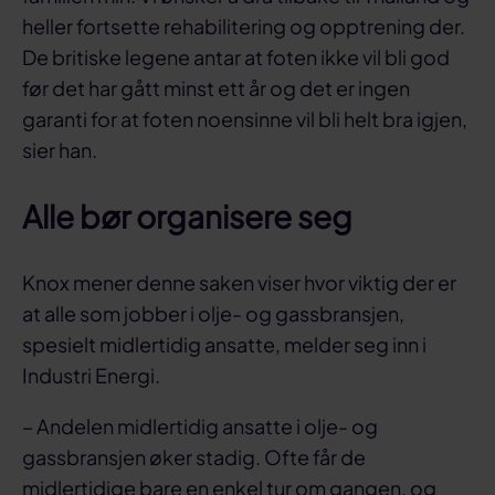
heller fortsette rehabilitering og opptrening der.
De britiske legene antar at foten ikke vil bli god
før det har gått minst ett år og det er ingen
garanti for at foten noensinne vil bli helt bra igjen,
sier han.
Alle bør organisere seg
Knox mener denne saken viser hvor viktig der er
at alle som jobber i olje- og gassbransjen,
spesielt midlertidig ansatte, melder seg inn i
Industri Energi.
– Andelen midlertidig ansatte i olje- og
gassbransjen øker stadig. Ofte får de
midlertidige bare en enkel tur om gangen, og