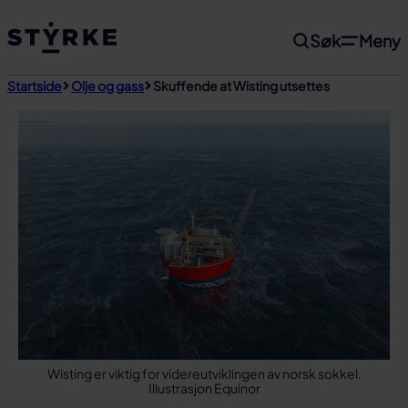
Gå
Søk
Meny
til
innhold
Startside
Olje og gass
Skuffende at Wisting utsettes
Wisting er viktig for videreutviklingen av norsk sokkel.
Illustrasjon Equinor