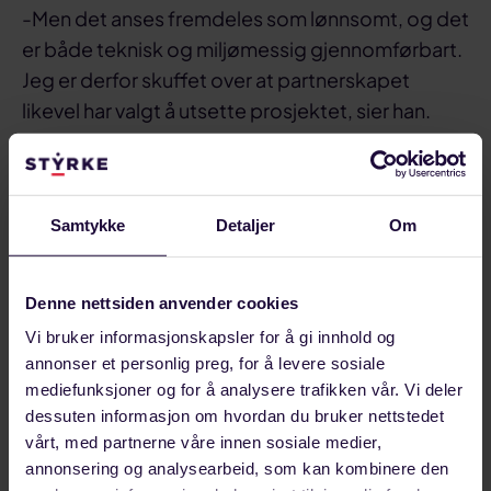
-Men det anses fremdeles som lønnsomt, og det
er både teknisk og miljømessig gjennomførbart.
Jeg er derfor skuffet over at partnerskapet
likevel har valgt å utsette prosjektet, sier han.
Bruker arbeidskraften på
andre prosjekter
Samtykke
Detaljer
Om
Labråthen sier at Equinor hadde tatt sikte på å
Denne nettsiden anvender cookies
sette av betydelige ressurser for å gjennomføre
Vi bruker informasjonskapsler for å gi innhold og
Wisting-prosjektet, men understreker at det
annonser et personlig preg, for å levere sosiale
trolig er nok av andre prosjekter selskapet kan
mediefunksjoner og for å analysere trafikken vår. Vi deler
bruke arbeidskraften på.
dessuten informasjon om hvordan du bruker nettstedet
vårt, med partnerne våre innen sosiale medier,
I en
pressemelding
sier Equinor at det vil arbeide
annonsering og analysearbeid, som kan kombinere den