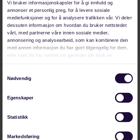
Vi bruker informasjonskapsler for å gi innhold og
Guatemala.
annonser et personlig preg, for å levere sosiale
mediefunksjoner og for å analysere trafikken vår. Vi deler
Støtte fra forbundet
dessuten informasjon om hvordan du bruker nettstedet
vårt, med partnerne våre innen sosiale medier,
annonsering og analysearbeid, som kan kombinere den
Det meste av utgiftene til reise, kost og opphold
med annen informasjon du har gjort tilgjengelig for dem,
blir finasiert av Norsk senter for
eller som de har samlet inn gjennom din bruk av
utvekslingssamarbeid (Norec). I tillegg kan du
tjenestene deres.
som medlem i forbundet søke om stipend når du
Samtykkevalg
deltar i LAGs brigade. Du kan få dekket faste
Nødvendig
utgifter til bolig og bil her hjemme i Norge. Alle
medlemmer mellom 20 og 35 år kan søke
Egenskaper
stipend.
Statistikk
Kontakt vår internasjonale rådgiver
Amalie Hilde
Tofte
for å få mer informasjon om stipendet.
Markedsføring