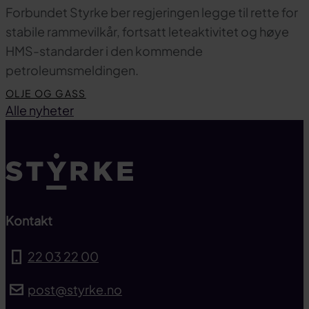
Forbundet Styrke ber regjeringen legge til rette for
stabile rammevilkår, fortsatt leteaktivitet og høye
HMS-standarder i den kommende
petroleumsmeldingen.
OLJE OG GASS
Til toppen
Alle nyheter
Kontakt
22 03 22 00
post@styrke.no