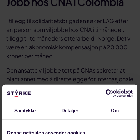
Jobb hos CNA i Colombia
I tillegg til solidaritetsbrigaden søker LAG etter
en person som vil jobbe hos CNA i ti måneder, i
tillegg til to måneders etterarbeid i Norge. Det vil
være en økonomisk kompensasjon på 20 000
kroner per måned.
Den ansatte vil jobbe tett på CNAs sekretariat
blant annet med å tilrettelegge for internasjonale
kurs, lage internasjonale kampanjer, praktiske
oppgaver relatert til jordbruk og jobbe med et
informasjonsprosjekt om matsuverenitet.
Samtykke
Detaljer
Om
Han/hun vil også bidra med å legge til rette for
politisk skolering for norske frivillige fra LAG,
Denne nettsiden anvender cookies
samt LAG sine partnerorganisasjoner i Brasil og