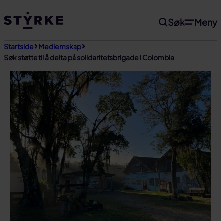
Gå
Søk
Meny
til
innhold
Startside
Medlemskap
Søk støtte til å delta på solidaritetsbrigade i Colombia