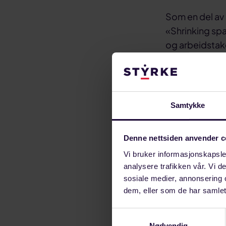
Som en del av 
«Shrinking sp
og arbeidstake
fagbevegelsen 
negative utvik
Loredana Carta
Samtykke
hovedansvarlig
globalt, vil in
Denne nettsiden anvender c
I tillegg vil d
Vi bruker informasjonskapsler
Eric Lee fra L
analysere trafikken vår. Vi 
sosiale medier, annonsering 
Sted: Kulturhu
dem, eller som de har samlet
Kontaktperso
Samtykkevalg
Nødvendig