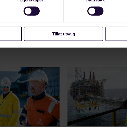
n om seminaret finner du her
Tillat utvalg