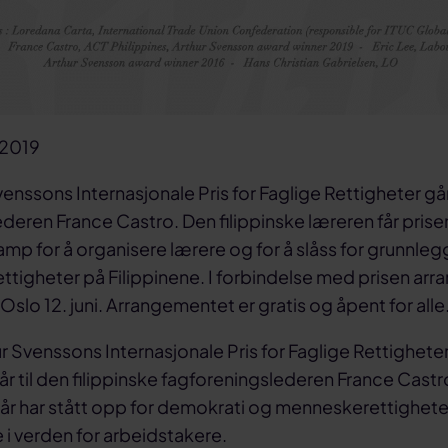
 2019
enssons Internasjonale Pris for Faglige Rettigheter går 
deren France Castro. Den filippinske læreren får prisen
mp for å organisere lærere og for å slåss for grunnle
ttigheter på Filippinene. I forbindelse med prisen arr
Oslo 12. juni. Arrangementet er gratis og åpent for alle
ur Svenssons Internasjonale Pris for Faglige Rettigheter
år til den filippinske fagforeningslederen France Cast
år har stått opp for demokrati og menneskerettigheter i
 i verden for arbeidstakere.