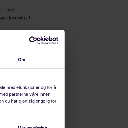
minaret
dan demokrati
g
 motarbeide den
om er
Om
tigheter
France Castro,
iale mediefunksjoner og for å
 med partnerne våre innen
u har gjort tilgjengelig for
Markedsføring