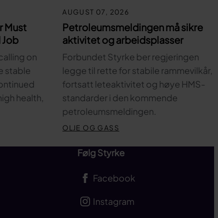
AUGUST 07, 2026
r Must
Petroleumsmeldingen må sikre
 Job
aktivitet og arbeidsplasser
calling on
Forbundet Styrke ber regjeringen
e stable
legge til rette for stabile rammevilkår,
ontinued
fortsatt leteaktivitet og høye HMS-
high health,
standarder i den kommende
petroleumsmeldingen.
OLJE OG GASS
Følg Styrke
Facebook
Instagram