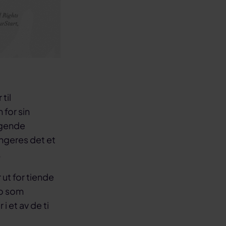
til
 for sin
ggende
angeres det et
.
 ut for tiende
ro som
 et av de ti