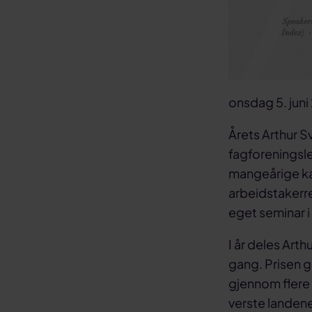
onsdag 5. juni
Årets Arthur Sv
fagforeningsle
mangeårige ka
arbeidstakerre
eget seminar i 
I år deles Arth
gang. Prisen g
gjennom flere 
verste landene