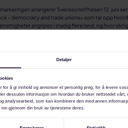
markeringen arrangerer Svenssonstiftelsen 12. juni se
ace – democracy and trade unions» som tar opp hvor
rrettigheter angripes i stadig flere land, og hvor vikti
er for å forsvare demokratiet. Hva kan vi gjøre for å
lingen?
 fra International Trade Union Confederation (ITUC) s
Detaljer
 for ITUCs årlige tilstandsrapport for arbeidstakerret
nlede om årets rapport som offentliggjøres i juni.
ookies
et være bidrag fra, og samtale mellom, årets prisvinner 
 for å gi innhold og annonser et personlig preg, for å levere sos
abourStart og LO-leder Hans Christian Gabrielsen.
deler dessuten informasjon om hvordan du bruker nettstedet vårt,
og analysearbeid, som kan kombinere den med annen informasjon d
set, Oslo Tid: onsdag 12. juni klokken 12.00-14.00
 inn gjennom din bruk av tjenestene deres.
n: Espen Løken
Egenskaper
Statistikk