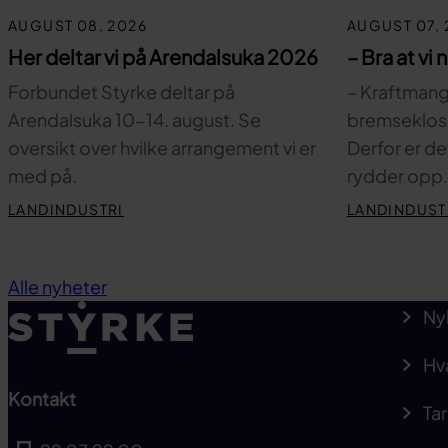
AUGUST 08, 2026
AUGUST 07, 
Her deltar vi på Arendalsuka 2026
– Bra at vi 
Forbundet Styrke deltar på
– Kraftmange
Arendalsuka 10-14. august. Se
bremsekloss 
oversikt over hvilke arrangement vi er
Derfor er de
med på.
rydder opp
LANDINDUSTRI
LANDINDUST
Alle nyheter
Ny
Hv
Kontakt
Tar