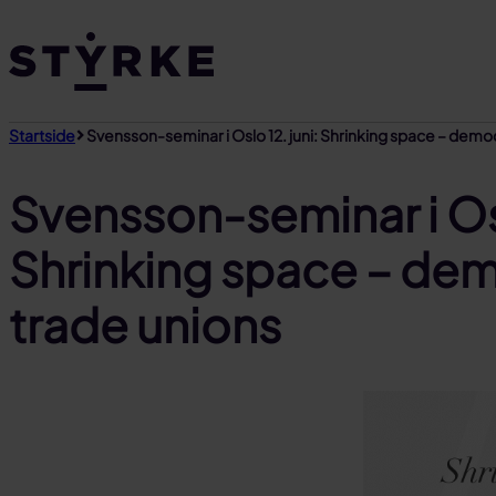
Gå
til
innhold
Startside
Svensson-seminar i Oslo 12. juni: Shrinking space – demo
Svensson-seminar i Osl
Shrinking space – de
trade unions