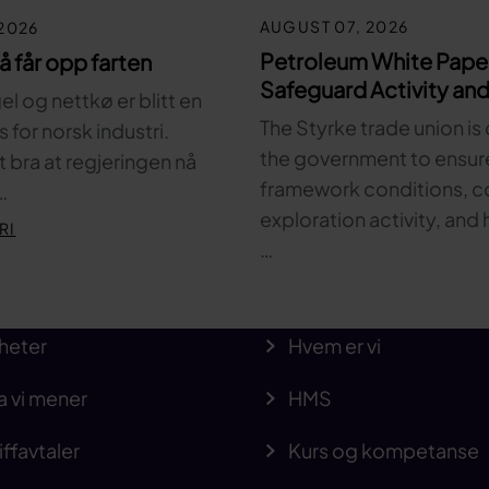
AUGUST 07, 2026
2026
Petroleum White Pape
nå får opp farten
Safeguard Activity and
l og nettkø er blitt en
The Styrke trade union is 
for norsk industri.
the government to ensur
t bra at regjeringen nå
framework conditions, c
…
exploration activity, and 
RI
…
heter
Hvem er vi
a vi mener
HMS
iffavtaler
Kurs og kompetanse