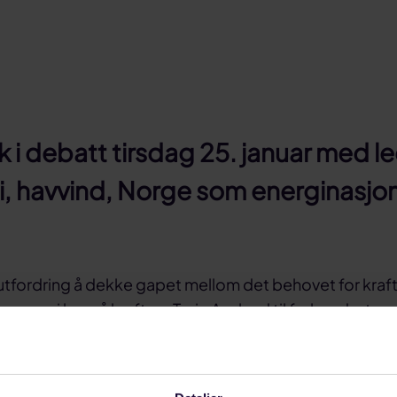
 i debatt tirsdag 25. januar med l
i, havvind, Norge som energinasjon 
 utfordring å dekke gapet mellom det behovet for kraft 
gangen vi har på kraft, sa Terje Aasland til forbundsstyret
 stillstand på energiområdet i åtte år, og det betyr at 
ksa på å løse problemene med å sikre nok fornybar ene
sa Aasland som påpekte at Hurdalsplattformen legger 