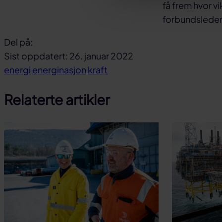
få frem hvor vi
forbundsleder
Del på:
Del
Del
Del
Sist oppdatert: 26. januar 2022
på
på
link
energi
energinasjon
kraft
facebook
linkedin
Relaterte artikler