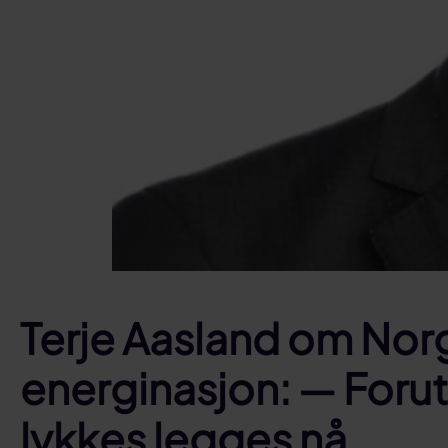
Terje Aasland om No
energinasjon: — Forut
lykkes legges nå