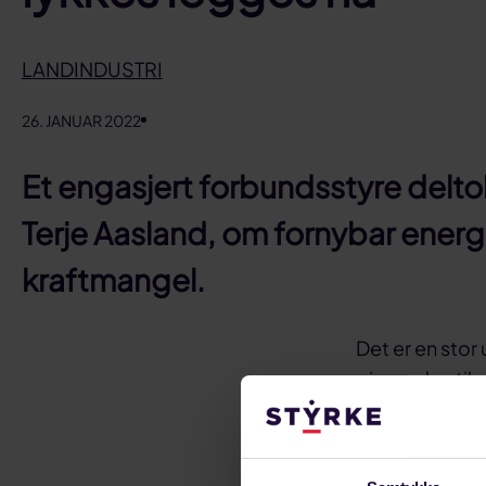
LANDINDUSTRI
26. JANUAR 2022
Et engasjert forbundsstyre deltok
Terje Aasland, om fornybar energ
kraftmangel.
Det er en stor
gir, og den til
— Det har vært
kommet i bakle
er det mulig, 