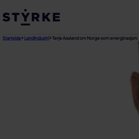
Gå
til
innhold
Startside
Landindustri
Terje Aasland om Norge som energinasjon: 