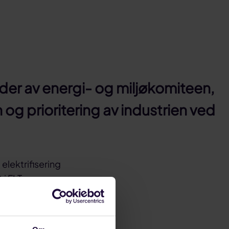
eder av energi- og miljøkomiteen,
og prioritering av industrien ved
elektrifisering
 i FLT.
Norge har
rgi. Allikevel
grunnlaget for