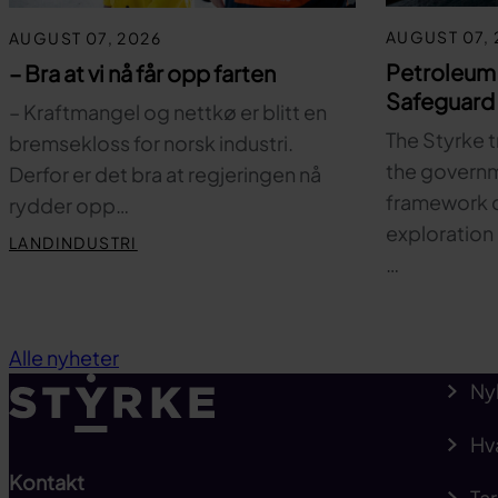
AUGUST 07, 
AUGUST 07, 2026
Petroleum
– Bra at vi nå får opp farten
Safeguard 
– Kraftmangel og nettkø er blitt en
The Styrke t
bremsekloss for norsk industri.
the governm
Derfor er det bra at regjeringen nå
framework c
rydder opp…
exploration 
LANDINDUSTRI
…
Alle nyheter
Ny
Hv
Kontakt
Tar