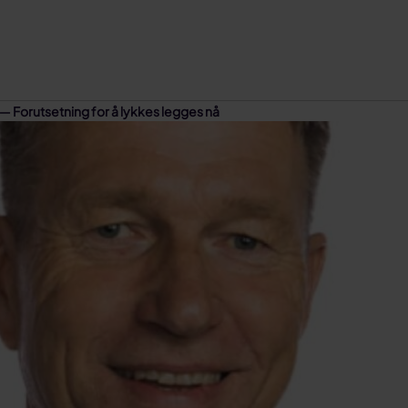
— Forutsetning for å lykkes legges nå