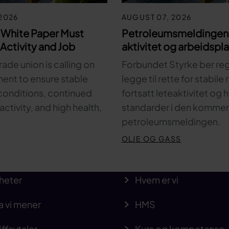
2026
AUGUST 07, 2026
 White Paper Must
Petroleumsmeldingen 
Activity and Job
aktivitet og arbeidspl
rade union is calling on
Forbundet Styrke ber re
ent to ensure stable
legge til rette for stabile
onditions, continued
fortsatt leteaktivitet og
activity, and high health,
standarder i den komme
petroleumsmeldingen.
OLJE OG GASS
heter
Hvem er vi
a vi mener
HMS
iffavtaler
Kurs og kompetanse