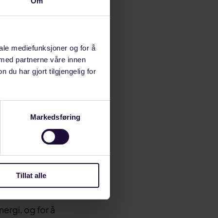
Om
dnasjon, og at
sgarantiene og
iale mediefunksjoner og for å
 med partnerne våre innen
u har gjort tilgjengelig for
algte tok opp
unnet
å opp spørsmål
Markedsføring
dringer, for å
 havet skal
ioriteres ved
Tillat alle
et for
ergi, og for å