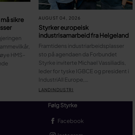
AUGUST 04, 2026
må sikre
Styrker europeisk
asser
industrisamarbeid fra Helgeland
gjeringen
Framtidens industriarbeidsplasser
 rammevilkår,
sto på agendaen da Forbundet
 høye HMS-
Styrke inviterte Michael Vassiliadis,
nde
leder for tyske IGBCE og president i
IndustriAll Europe,…
LANDINDUSTRI
Følg Styrke
Facebook