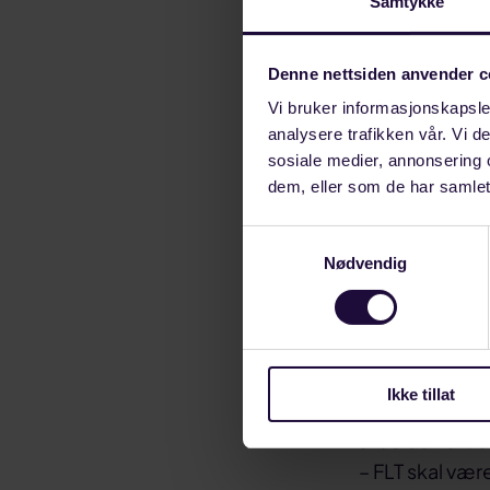
Samtykke
at Norge forts
Han fortalte o
Denne nettsiden anvender c
han vil at net
Vi bruker informasjonskapsler
fortalte om e
analysere trafikken vår. Vi 
sosiale medier, annonsering 
Det var et eng
dem, eller som de har samlet
utfordringer s
strømpris, at 
Samtykkevalg
Nødvendig
om atomkraft, 
nevne noe. Bjø
være innom en
Terje Aasland k
Ikke tillat
mangel på kraf
arbeidskraft o
– FLT skal vær