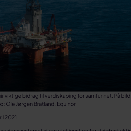
ir viktige bidrag til verdiskaping for samfunnet. På bil
o: Ole Jørgen Bratland, Equinor
ril 2021
sjonssystemet sikrer vi et jevnt og forutsigbart akti