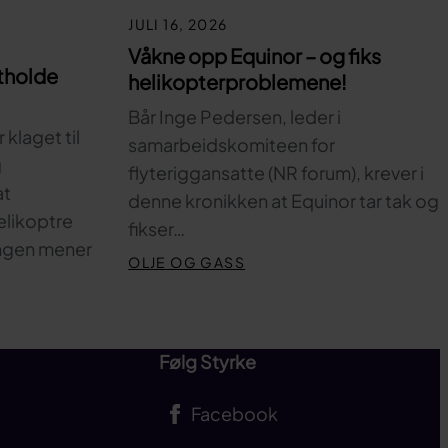
JULI 16, 2026
Våkne opp Equinor – og fiks
tholde
helikopterproblemene!
Bår Inge Pedersen, leder i
klaget til
samarbeidskomiteen for
g
flyteriggansatte (NR forum), krever i
at
denne kronikken at Equinor tar tak og
elikoptre
fikser…
ingen mener
OLJE OG GASS
Følg Styrke
Facebook