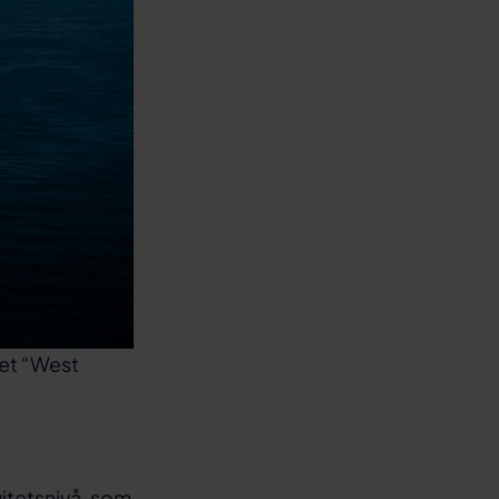
det “West
vitetsnivå, som