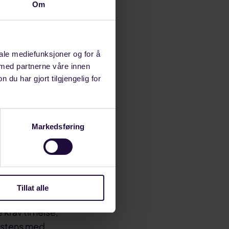
Om
e av sokkelen
dene skjer
iale mediefunksjoner og for å
en selvstendig
 med partnerne våre innen
rende eller
u har gjort tilgjengelig for
for viktig.
 forutsigbar
Markedsføring
 nye lisenser
p knyttet til
æringen over
Tillat alle
rav til helse,
sistens med