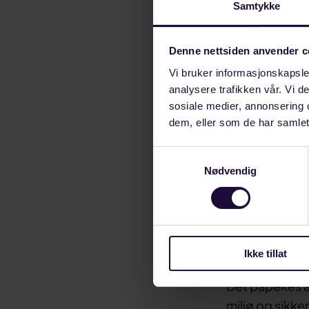
Samtykke
forhåndsdefin
hvor geologien
Denne nettsiden anvender c
årlig.
Vi bruker informasjonskapsler
I modne områd
analysere trafikken vår. Vi 
utbygging, me
sosiale medier, annonsering 
dem, eller som de har samlet
planlagt infras
Samtykkevalg
«Industri Ener
Nødvendig
konsesjonspolit
og letevirksom
denne aktivitet
verdiskapning 
hele landet» s
Ikke tillat
Det påpekes at
miljø og sikke