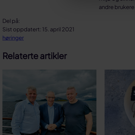
andre brukere 
Del på:
Del
Del
Del
Sist oppdatert: 15. april 2021
på
på
link
høringer
facebook
linkedin
Relaterte artikler