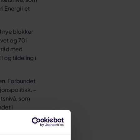
i Energi i et
4 nye blokker
vet og 70 i
 tråd med
1 og tildeling i
ingen. Forbundet
jonspolitikk. –
etsnivå, som
ndet i
stilte
 i