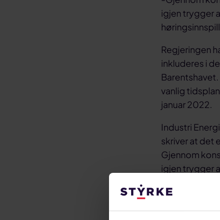
igjen trygger a
høringsinnspi
Regjeringen ha
inkluderes i de
Barentshavet.
vanlig tidsplan
januar 2022.
Industri Energi
skriver at det
Gjennom konses
igjen trygger a
høringen.
Tildeling av le
konsesjonsrun