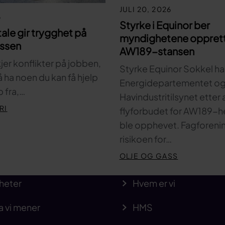
JULI 20, 2026
6
Styrke i Equinor ber
tale gir trygghet på
myndighetene oppret
assen
AW189-stansen
kjer konflikter på jobben,
Styrke Equinor Sokkel har 
 å ha noen du kan få hjelp
Energidepartementet o
 fra,…
Havindustritilsynet etter 
RI
flyforbudet for AW189-h
ble opphevet. Fagforen
risikoen for…
OLJE OG GASS
heter
Hvem er vi
a vi mener
HMS