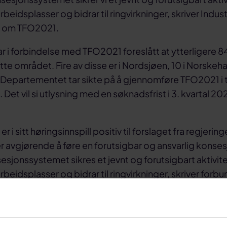
rbeidsplasser og bidrar til ringvirkninger, skriver Industr
ll om TFO2021.
r i forbindelse med TFO2021 foreslått at ytterligere 8
tte området. Fire av disse er i Nordsjøen, 10 i Norskeha
 Departementet tar sikte på å gjennomføre TFO2021 i
. Det vil si utlysning med en søknadsfrist i 3. kvartal 202
 er i sitt høringsinnspill positiv til forslaget fra regjer
 er avgjørende å føre en forutsigbar og ansvarlig konses
jonssystemet sikres et jevnt og forutsigbart aktivit
rbeidsplasser og bidrar til ringvirkninger, skriver forbu
teareal på norsk kontinentalsokkel skjer gjennom to like
der, nummererte konsesjonsrunder og såkalte tildeling