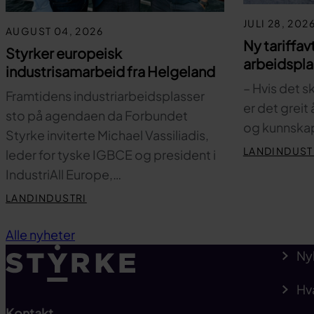
JULI 28, 202
AUGUST 04, 2026
Ny tariffav
Styrker europeisk
arbeidspl
industrisamarbeid fra Helgeland
– Hvis det s
Framtidens industriarbeidsplasser
er det greit
sto på agendaen da Forbundet
og kunnskap
Styrke inviterte Michael Vassiliadis,
LANDINDUST
leder for tyske IGBCE og president i
IndustriAll Europe,…
LANDINDUSTRI
Alle nyheter
Ny
Hv
Kontakt