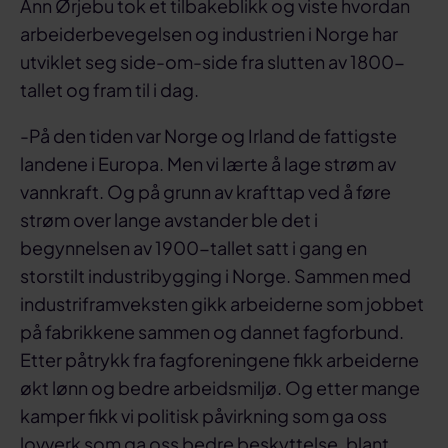
Ann Ørjebu tok et tilbakeblikk og viste hvordan
arbeiderbevegelsen og industrien i Norge har
utviklet seg side-om-side fra slutten av 1800-
tallet og fram til i dag.
-På den tiden var Norge og Irland de fattigste
landene i Europa. Men vi lærte å lage strøm av
vannkraft. Og på grunn av krafttap ved å føre
strøm over lange avstander ble det i
begynnelsen av 1900-tallet satt i gang en
storstilt industribygging i Norge. Sammen med
industriframveksten gikk arbeiderne som jobbet
på fabrikkene sammen og dannet fagforbund.
Etter påtrykk fra fagforeningene fikk arbeiderne
økt lønn og bedre arbeidsmiljø. Og etter mange
kamper fikk vi politisk påvirkning som ga oss
lovverk som ga oss bedre beskyttelse, blant