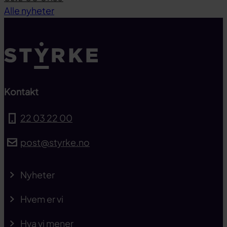
Til toppen
Alle nyheter
Kontakt
22 03 22 00
post@styrke.no
Nyheter
Hvem er vi
Hva vi mener