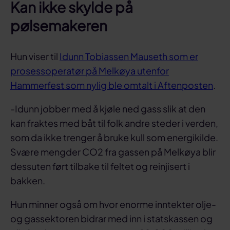
Kan ikke skylde på
pølsemakeren
Hun viser til
Idunn Tobiassen Mauseth som er
prosessoperatør på Melkøya utenfor
Hammerfest som nylig ble omtalt i Aftenposten
.
-Idunn jobber med å kjøle ned gass slik at den
kan fraktes med båt til folk andre steder i verden,
som da ikke trenger å bruke kull som energikilde.
Svære mengder CO2 fra gassen på Melkøya blir
dessuten ført tilbake til feltet og reinjisert i
bakken.
Hun minner også om hvor enorme inntekter olje-
og gassektoren bidrar med inn i statskassen og