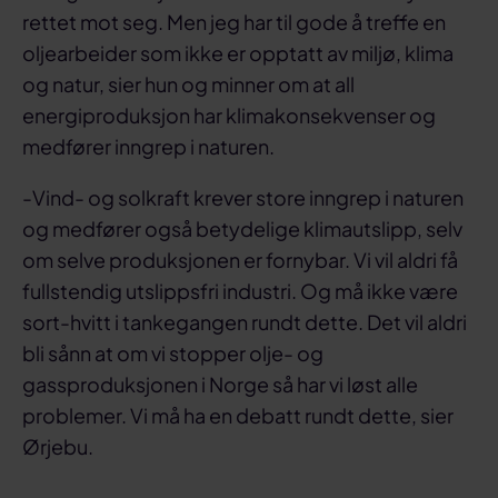
rettet mot seg. Men jeg har til gode å treffe en
oljearbeider som ikke er opptatt av miljø, klima
og natur, sier hun og minner om at all
energiproduksjon har klimakonsekvenser og
medfører inngrep i naturen.
-Vind- og solkraft krever store inngrep i naturen
og medfører også betydelige klimautslipp, selv
om selve produksjonen er fornybar. Vi vil aldri få
fullstendig utslippsfri industri. Og må ikke være
sort-hvitt i tankegangen rundt dette. Det vil aldri
bli sånn at om vi stopper olje- og
gassproduksjonen i Norge så har vi løst alle
problemer. Vi må ha en debatt rundt dette, sier
Ørjebu.