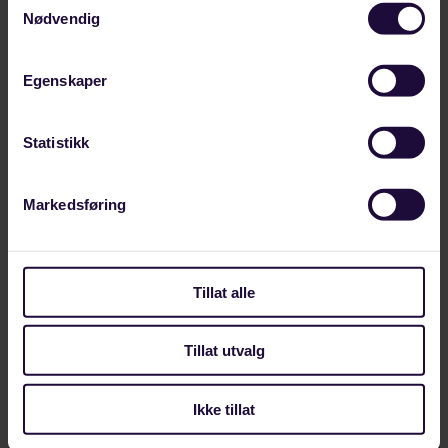
Nødvendig
Egenskaper
Statistikk
AUGUST 08, 2026
Her deltar vi på Arendalsuka 2026
Markedsføring
Forbundet Styrke deltar på Arendalsuka 10-14.
august. Se oversikt over hvilke arrangement vi er
med på.
Tillat alle
LANDINDUSTRI
Tillat utvalg
Ikke tillat