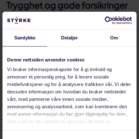
Trygghet og gode forsikringer
Les mer om hva medlemmene sier om FLT og
medlemsfordeler her
Samtykke
Detaljer
Om
Del på:
Del
Del
Del
Sist oppdatert: 8. oktober 2019
Denne nettsiden anvender cookies
på
på
link
Vi bruker informasjonskapsler for å gi innhold og
Relaterte artikler
facebook
linkedin
annonser et personlig preg, for å levere sosiale
mediefunksjoner og for å analysere trafikken vår. Vi deler
dessuten informasjon om hvordan du bruker nettstedet
vårt, med partnerne våre innen sosiale medier,
annonsering og analysearbeid, som kan kombinere den
med annen informasjon du har gjort tilgjengelig for dem,
eller som de har samlet inn gjennom din bruk av
tjenestene deres.
Samtykkevalg