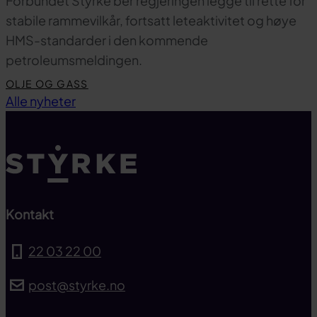
Forbundet Styrke ber regjeringen legge til rette for
stabile rammevilkår, fortsatt leteaktivitet og høye
HMS-standarder i den kommende
petroleumsmeldingen.
OLJE OG GASS
Til toppen
Alle nyheter
Kontakt
22 03 22 00
post@styrke.no