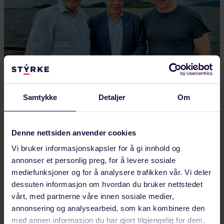
Samtykke
Detaljer
Om
AUGUST 04, 2026
Styrker europeisk industrisamarbeid fra
Denne nettsiden anvender cookies
Helgeland
Vi bruker informasjonskapsler for å gi innhold og
Framtidens industriarbeidsplasser sto på agendaen
annonser et personlig preg, for å levere sosiale
da Forbundet Styrke inviterte Michael Vassiliadis,
mediefunksjoner og for å analysere trafikken vår. Vi deler
leder for tyske IGBCE og president i IndustriAll
dessuten informasjon om hvordan du bruker nettstedet
vårt, med partnerne våre innen sosiale medier,
Europe,…
annonsering og analysearbeid, som kan kombinere den
LANDINDUSTRI
med annen informasjon du har gjort tilgjengelig for dem,