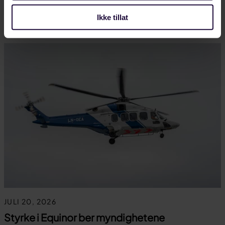
ha noen du kan få hjelp og kunnskap fra,…
Ikke tillat
LANDINDUSTRI
JULI 20, 2026
Styrke i Equinor ber myndighetene