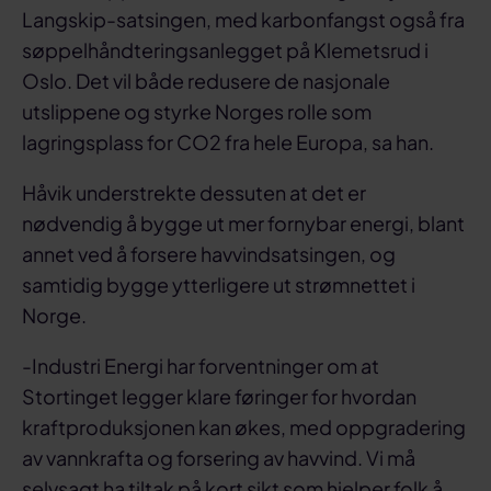
Langskip-satsingen, med karbonfangst også fra
søppelhåndteringsanlegget på Klemetsrud i
Oslo. Det vil både redusere de nasjonale
utslippene og styrke Norges rolle som
lagringsplass for CO2 fra hele Europa, sa han.
Håvik understrekte dessuten at det er
nødvendig å bygge ut mer fornybar energi, blant
annet ved å forsere havvindsatsingen, og
samtidig bygge ytterligere ut strømnettet i
Norge.
-Industri Energi har forventninger om at
Stortinget legger klare føringer for hvordan
kraftproduksjonen kan økes, med oppgradering
av vannkrafta og forsering av havvind. Vi må
selvsagt ha tiltak på kort sikt som hjelper folk å