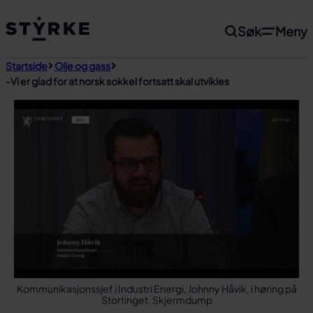
Gå
Søk
Meny
til
innhold
Startside
Olje og gass
-Vi er glad for at norsk sokkel fortsatt skal utvikles
Kommunikasjonssjef i Industri Energi, Johnny Håvik, i høring på
Stortinget. Skjermdump