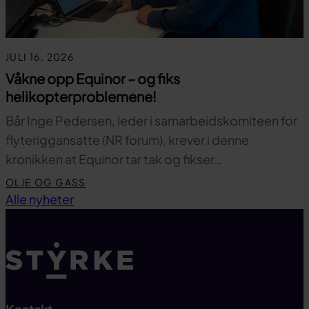
JULI 16, 2026
Våkne opp Equinor – og fiks
helikopterproblemene!
Bår Inge Pedersen, leder i samarbeidskomiteen for
flyteriggansatte (NR forum), krever i denne
kronikken at Equinor tar tak og fikser…
OLJE OG GASS
Til toppen
Alle nyheter