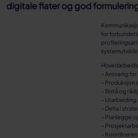
digitale flater og god formuleri
Kommunikasjon
for forbundets
profileringsar
systemutviklin
Hovedarbeidso
– Ansvarlig fo
– Produksjon av
– Bistå og rå
– Utarbeiding 
– Delta i strat
– Planlegge o
– Prosjektarb
– Koordineren