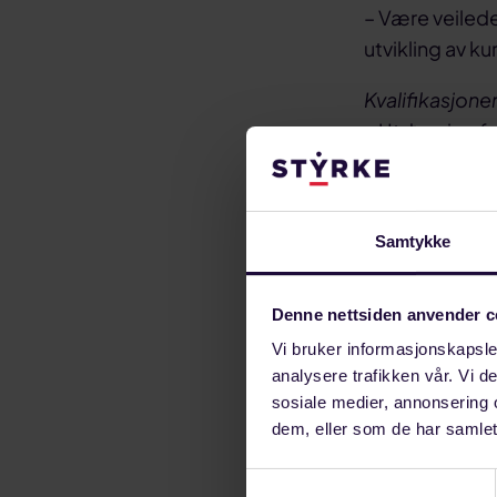
– Være veilede
utvikling av k
Kvalifikasjoner
– Utdanning fr
relevant utdan
– Erfaring fr
– Erfaring fra 
Samtykke
jobbe på tvers
– Kjennskap ti
Denne nettsiden anvender c
Vi tilbyr gode 
Vi bruker informasjonskapsler
analysere trafikken vår. Vi 
Henvendelser om
sosiale medier, annonsering 
dem, eller som de har samlet
Kommunikasjon
Simmenes på tl
Samtykkevalg