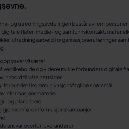
ngsevne.
s- og utredningsavdelingen består av fem personer 
 digitale flater, medie- og samfunnskontakt, materiellu
tikler, utredningsarbeid i organisasjonen, høringer samt
g.
ppgaver vil være:
r å vedlikeholde og videreutvikle forbundets digitale fl
 innhold til våre nettsider
dgi forbundet i kommunikasjonsfaglige spørsmål
av informasjonsmateriell
egi- og planarbeid
g gjennomføre informasjonskampanjer
eid
de ansvar overfor leverandører