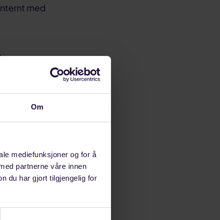
internt med
ler annen
edier, og med å
Om
iale mediefunksjoner og for å
 med partnerne våre innen
u har gjort tilgjengelig for
der Jonny