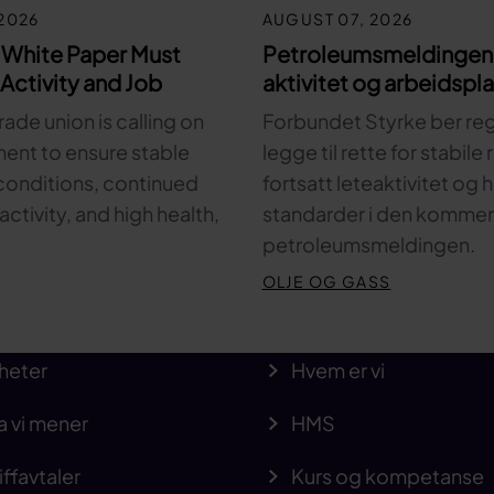
2026
AUGUST 07, 2026
 White Paper Must
Petroleumsmeldingen 
Activity and Job
aktivitet og arbeidspl
rade union is calling on
Forbundet Styrke ber re
ent to ensure stable
legge til rette for stabile
onditions, continued
fortsatt leteaktivitet og
activity, and high health,
standarder i den komme
petroleumsmeldingen.
OLJE OG GASS
heter
Hvem er vi
a vi mener
HMS
iffavtaler
Kurs og kompetanse