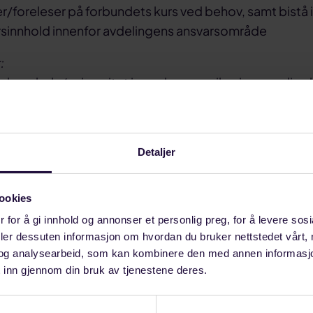
r/foreleser på forbundets kurs ved behov, samt bistå 
ursinnhold innenfor avdelingens ansvarsområde
:
a høyskole/universitet innen kommunikasjon, media el
ning eller praksis
a kommunikasjonsrådgivning
innholdsutvikling i digitale kanaler, inkludert sosiale m
Detaljer
 av flater/kanaler
l digitale analyseverktøy
ookies
lønns- og arbeidsvilkår.
 for å gi innhold og annonser et personlig preg, for å levere sos
deler dessuten informasjon om hvordan du bruker nettstedet vårt,
 stillingen rettes til:
og analysearbeid, som kan kombinere den med annen informasjon d
 inn gjennom din bruk av tjenestene deres.
 og utredningsleder Vegard Hansen eller forbundsle
f. 23 06 10 29.