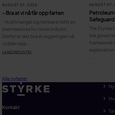
AUGUST 07, 
AUGUST 07, 2026
Petroleum
– Bra at vi nå får opp farten
Safeguard 
– Kraftmangel og nettkø er blitt en
The Styrke t
bremsekloss for norsk industri.
the governm
Derfor er det bra at regjeringen nå
framework c
rydder opp…
exploration 
LANDINDUSTRI
…
Alle nyheter
Ny
Hv
Kontakt
Tar