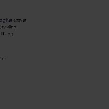
og har ansvar
tvikling,
 IT- og
ater