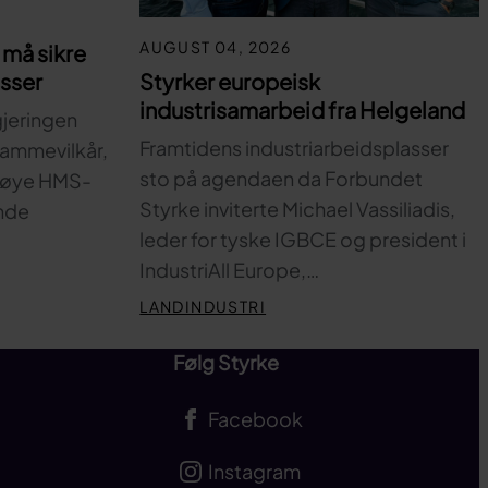
AUGUST 04, 2026
må sikre
Styrker europeisk
asser
industrisamarbeid fra Helgeland
gjeringen
Framtidens industriarbeidsplasser
 rammevilkår,
sto på agendaen da Forbundet
 høye HMS-
Styrke inviterte Michael Vassiliadis,
nde
leder for tyske IGBCE og president i
IndustriAll Europe,…
LANDINDUSTRI
Følg Styrke
Facebook
Instagram