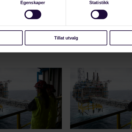
Egenskaper
Statistikk
nad med CV (ikke attester og karakterutskrifter) send
t.no
innen 30. juni 2016.
Tillat utvalg