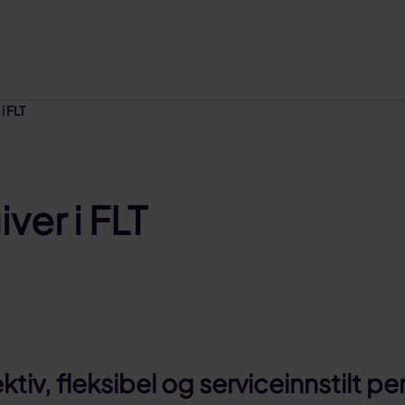
i FLT
er i FLT
ektiv, fleksibel og serviceinnstilt 