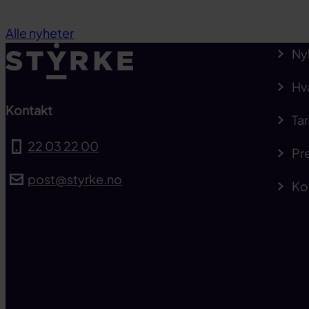
Alle nyheter
Ny
Hv
Kontakt
Tar
22 03 22 00
Pre
post@styrke.no
Ko