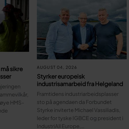
AUGUST 04, 2026
må sikre
Styrker europeisk
asser
industrisamarbeid fra Helgeland
gjeringen
Framtidens industriarbeidsplasser
 rammevilkår,
sto på agendaen da Forbundet
 høye HMS-
Styrke inviterte Michael Vassiliadis,
nde
leder for tyske IGBCE og president i
IndustriAll Europe,…