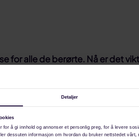
e for alle de berørte. Nå er det vi
må intervjues, og vraket må heves. V
synet tar de rette beslutningene, 
Detaljer
ookies
 fortløpende orientert om helikopterhavariet med en 
ngsmaskin utenfor Sotra på onsdag kveld.
 for å gi innhold og annonser et personlig preg, for å levere sos
deler dessuten informasjon om hvordan du bruker nettstedet vårt,