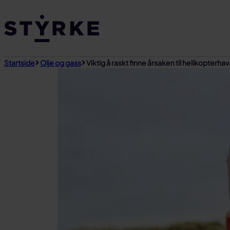
Gå
til
innhold
Startside
Olje og gass
Viktig å raskt finne årsaken til helikopterhav