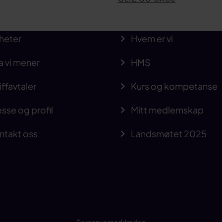
heter
Hvem er vi
a vi mener
HMS
iffavtaler
Kurs og kompetanse
sse og profil
Mitt medlemskap
ntakt oss
Landsmøtet 2025