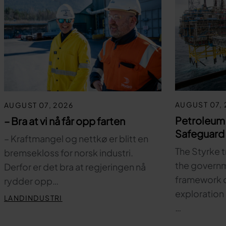
AUGUST 07, 
AUGUST 07, 2026
Petroleum
– Bra at vi nå får opp farten
Safeguard 
– Kraftmangel og nettkø er blitt en
The Styrke t
bremsekloss for norsk industri.
the governm
Derfor er det bra at regjeringen nå
framework c
rydder opp…
exploration 
LANDINDUSTRI
…