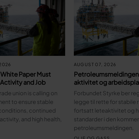
2026
AUGUST 07, 2026
 White Paper Must
Petroleumsmeldingen 
Activity and Job
aktivitet og arbeidspl
rade union is calling on
Forbundet Styrke ber re
ent to ensure stable
legge til rette for stabile
onditions, continued
fortsatt leteaktivitet og
activity, and high health,
standarder i den komme
petroleumsmeldingen.
OLJE OG GASS