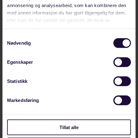
facebook
linkedin
annonsering og analysearbeid, som kan kombinere den
Relaterte artikler
med annen informasjon du har gjort tilgjengelig for dem,
eller som de har samlet inn gjennom din bruk av
tjenestene deres.
Samtykkevalg
Nødvendig
Egenskaper
Statistikk
Markedsføring
AUGUST 08, 2026
Tillat alle
Her deltar vi på Arendalsuka 2026