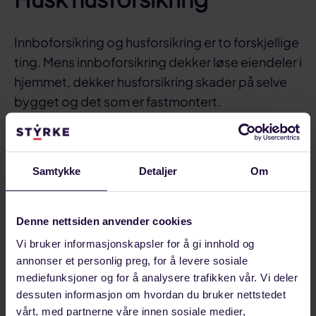
Innboforsikring og husforsikring er to forskjellige
ting. Mens innboforsikring dekker løse eiendeler i
hjemmet, dekker husforsikring skader på selve
bygget og det som er fastmontert.
Hvis du har hus, trenger du derfor en husforsikring
i tillegg. Med LOfavør Husforsikring får du
Samtykke
Detaljer
Om
automatisk toppdekning, uten tillegg i prisen.
Vi anbefaler deg også å ta en jevnlig
Denne nettsiden anvender cookies
gjennomgang av forsikringsbehovet ditt.
Vi bruker informasjonskapsler for å gi innhold og
Del på:
annonser et personlig preg, for å levere sosiale
Del
Del
Del
Sist oppdatert: 11. november 2024
mediefunksjoner og for å analysere trafikken vår. Vi deler
dessuten informasjon om hvordan du bruker nettstedet
på
på
link
Medlemsfordeler
vårt, med partnerne våre innen sosiale medier,