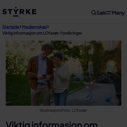
Gå
Søk
Meny
til
innhold
Startside
Medlemskap
Viktig informasjon om LOfavør-forsikringer
Illustrasjonsfoto: LOfavør
Viktig informasjon om