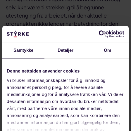
selv ikke være tilstrekkelig til å begrunne
utestenging fra arbeidet, når den aktuelle
ordrenekten ikke lenger har betydning for den
praktiske arbeidssituasjonen».
Retten heller ikke enige i at
Samtykke
Detaljer
Om
medlemmet vil undergrave
sikkerhetskulturen
Denne nettsiden anvender cookies
Vi bruker informasjonskapsler for å gi innhold og
Retten slår også fast at de ikke fester lit til
annonser et personlig preg, for å levere sosiale
mediefunksjoner og for å analysere trafikken vår. Vi deler
Saipems påstand om at medlemmet kunne bidra
dessuten informasjon om hvordan du bruker nettstedet
til å svekke sikkerhetskulturen på riggen:
vårt, med partnerne våre innen sosiale medier,
annonsering og analysearbeid, som kan kombinere den
«Retten finner det ikke sannsynliggjort at (navn
med annen informasjon du har gjort tilgjengelig for dem,
på medlemmet, red. anm.) har en så stor
eller som de har samlet inn gjennom din bruk av