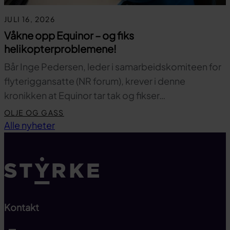
JULI 16, 2026
Våkne opp Equinor – og fiks
helikopterproblemene!
Bår Inge Pedersen, leder i samarbeidskomiteen for
flyteriggansatte (NR forum), krever i denne
kronikken at Equinor tar tak og fikser…
OLJE OG GASS
Til toppen
Alle nyheter
Kontakt