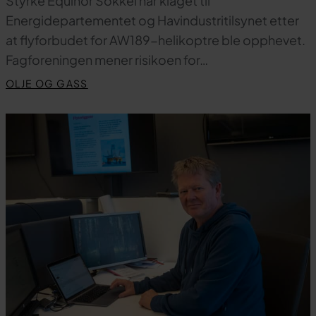
Styrke Equinor Sokkel har klaget til
Energidepartementet og Havindustritilsynet etter
at flyforbudet for AW189-helikoptre ble opphevet.
Fagforeningen mener risikoen for…
OLJE OG GASS