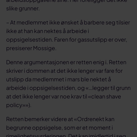
slike grunner.
– At medlemmet ikke ønsket å barbere seg tilsier
ikke at han kan nektes å arbeide i
oppsigelsestiden. Faren for gassutslipp er over,
presiserer Mossige.
Denne argumentasjonen er retten enig i. Retten
skriver i dommen at det ikke lenger var fare for
utslipp da medlemmet i mars ble nektet å
arbeide i oppsigelsestiden, og «…legger til grunn
at det ikke lenger var noe krav til «clean shave
policy»»).
Retten bemerker videre at «Ordrenekt kan
begrunne oppsigelse, som er et moment i
rimelighetsvurderingen. Det kan imidlertid i seg