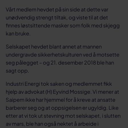
Vårt medlem hevdet på sin side at dette var
unødvendig strengt tiltak, og viste til at det
finnes løstsittende masker som folk med skjegg
kan bruke.
Selskapet hevdet blant annet at mannen
undergravde sikkerhetskulturen ved å motsette
seg pålegget – og 21. desember 2018 ble han
sagt opp.
Industri Energi tok saken og medlemmet fikk
hjelp av advokat (H) Eyvind Mossige. Vi mener at
Saipem ikke har hjemmel for å kreve at ansatte
barberer seg og at oppsigelsen er ugyldig. Like
etter at vi tok ut stevning mot selskapet, i slutten
av mars, ble han også nektet å arbeide i