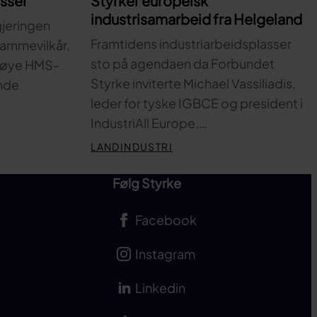
Styrker europeisk
asser
industrisamarbeid fra Helgeland
gjeringen
Framtidens industriarbeidsplasser
 rammevilkår,
sto på agendaen da Forbundet
 høye HMS-
Styrke inviterte Michael Vassiliadis,
nde
leder for tyske IGBCE og president i
IndustriAll Europe,…
LANDINDUSTRI
Følg Styrke
Facebook
Instagram
Linkedin