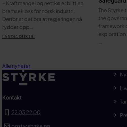
Safeguard 
– Kraftmangel og nettkø er blitt en
The Styrke t
bremsekloss for norsk industri.
the governm
Derfor er det bra at regjeringen nå
framework c
rydder opp…
exploration 
LANDINDUSTRI
…
Alle nyheter
Ny
Hv
Kontakt
Tar
22 03 22 00
Pre
post@styrke.no