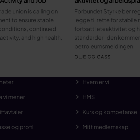
Activity and Job
aktivitet og arbeidspl
rade union is calling on
Forbundet Styrke ber re
ent to ensure stable
legge til rette for stabile
onditions, continued
fortsatt leteaktivitet og
activity, and high health,
standarder i den komme
petroleumsmeldingen.
OLJE OG GASS
heter
Hvem er vi
a vi mener
HMS
iffavtaler
Kurs og kompetanse
sse og profil
Mitt medlemskap