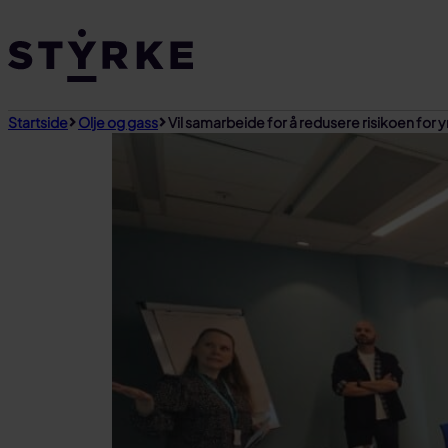
Gå
til
innhold
Startside
Olje og gass
Vil samarbeide for å redusere risikoen for y