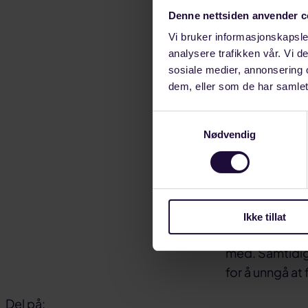
arbeid for å f
Denne nettsiden anvender c
De viste til a
Vi bruker informasjonskapsler
kreftrisiko. -H
analysere trafikken vår. Vi 
sosiale medier, annonsering 
ønsker mer sam
dem, eller som de har samlet
forebygging, s
Samtykkevalg
Saken skapte 
Nødvendig
oppsummerer me
industrien.
-Vi er opptatt 
samarbeide me
Ikke tillat
å komme i kont
med. Samtidig s
for å unngå at 
Del på: