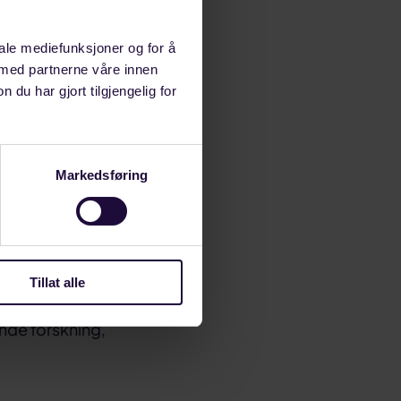
tsettes for økt
iale mediefunksjoner og for å
vert år. Vi
 med partnerne våre innen
u har gjort tilgjengelig for
us på
Bakkerud
Markedsføring
koen i
vi ønsker å
r blant annet
Tillat alle
kan vi bistå
ende forskning,