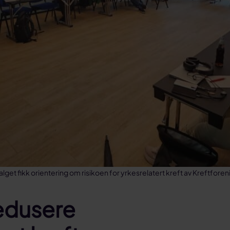
get fikk orientering om risikoen for yrkesrelatert kreft av Kreftfore
redusere