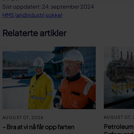
Del
Del
Del
Sist oppdatert: 24. september 2024
på
på
link
HMS
landindustri
sokkel
facebook
linkedin
Relaterte artikler
AUGUST 07, 
AUGUST 07, 2026
Petroleum
– Bra at vi nå får opp farten