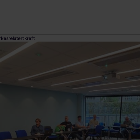
rkesrelatert kreft