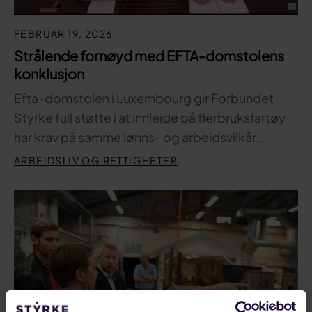
FEBRUAR 19, 2026
Strålende fornøyd med EFTA-domstolens
konklusjon
Efta-domstolen i Luxembourg gir Forbundet
Styrke full støtte i at innleide på flerbruksfartøy
har krav på samme lønns- og arbeidsvilkår…
ARBEIDSLIV OG RETTIGHETER