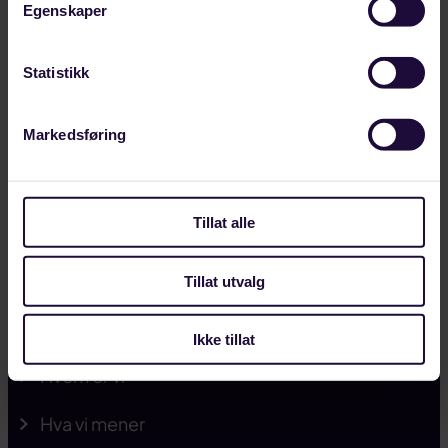
Egenskaper
Statistikk
Markedsføring
Kontakt
22 03 22 00
Tillat alle
post@styrke.no
Tillat utvalg
Nyheter
Ikke tillat
Hvem er vi
Hva vi mener