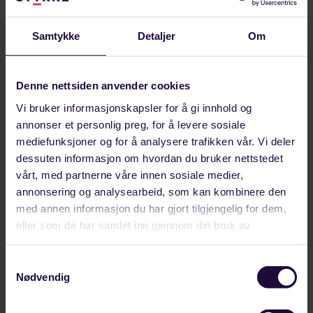
Samtykke
Detaljer
Om
Denne nettsiden anvender cookies
SEPTEMBER 07, 2021
Industriledere om EØS-avtalen: – En
Vi bruker informasjonskapsler for å gi innhold og
forutsetning for at industrien ligger her og
annonser et personlig preg, for å levere sosiale
mediefunksjoner og for å analysere trafikken vår. Vi deler
ikke i Sverige
dessuten informasjon om hvordan du bruker nettstedet
EØS-avtalen, veibygging og eksport ble viktige
vårt, med partnerne våre innen sosiale medier,
tema da Industri Energi, Fellesforbundet og LO
annonsering og analysearbeid, som kan kombinere den
Innlandet tok med seg Hedmarks
med annen informasjon du har gjort tilgjengelig for dem,
eller som de har samlet inn gjennom din bruk av
stortingskandidater på…
tjenestene deres.
LANDINDUSTRI
Samtykkevalg
Nødvendig
Til toppen