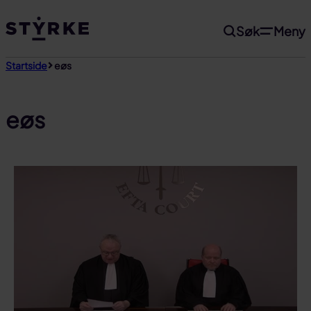
Gå
Søk
Meny
til
innhold
Startside
eøs
eøs