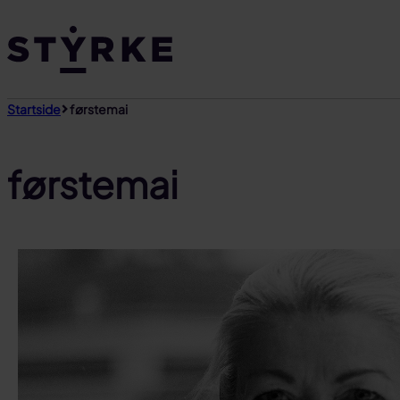
Gå
til
innhold
Startside
førstemai
førstemai