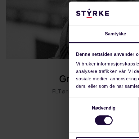
Samtykke
Denne nettsiden anvender c
Vi bruker informasjonskapsler
MAI 01, 2023
analysere trafikken vår. Vi 
Gratulerer med dag
sosiale medier, annonsering 
dem, eller som de har samlet
FLT ønsker alle en strålende 1. mai
Samtykkevalg
LANDINDUSTRI
Nødvendig