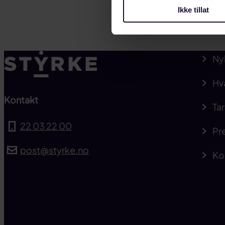
Ikke tillat
Ny
Hv
Kontakt
Tar
22 03 22 00
Pre
post@styrke.no
Ko