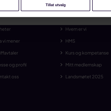
Tillat utvalg
heter
Hvem er vi
a vi mener
HMS
iffavtaler
Kurs og kompetanse
sse og profil
Mitt medlemskap
ntakt oss
Landsmøtet 2025