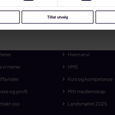
Tillat utvalg
heter
Hvem er vi
a vi mener
HMS
iffavtaler
Kurs og kompetanse
sse og profil
Mitt medlemskap
ntakt oss
Landsmøtet 2025