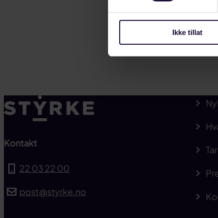
Ikke tillat
Ny
Hv
Kontakt
Tar
22 03 22 00
Pre
post@styrke.no
Ko