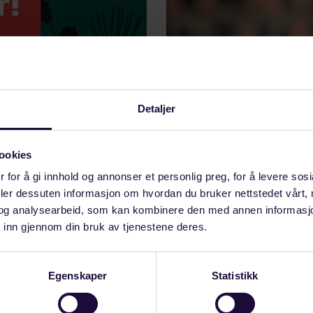
Detaljer
en
ookies
 for å gi innhold og annonser et personlig preg, for å levere sos
2021 til 3. januar 2022.
deler dessuten informasjon om hvordan du bruker nettstedet vårt,
og analysearbeid, som kan kombinere den med annen informasjon d
 inn gjennom din bruk av tjenestene deres.
Forbundsleder oppsumm
Egenskaper
Statistikk