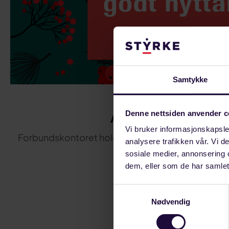
Samtykke
DESEMBER 14, 2021
Åpningstider i jul
Denne nettsiden anvender c
Vi bruker informasjonskapsler
Forbundskontoret holder stengt fra 23. desember 
analysere trafikken vår. Vi 
sosiale medier, annonsering 
LANDINDUSTRI
dem, eller som de har samlet
Samtykkevalg
Nødvendig