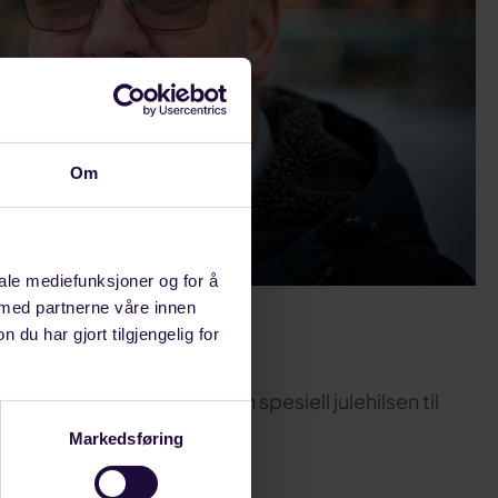
Om
iale mediefunksjoner og for å
 med partnerne våre innen
DESEMBER 14, 2021
u har gjort tilgjengelig for
Året som er gått
erer året 2021 og gir en spesiell julehilsen til
medlemmer og tillitsvalgte.
Markedsføring
LANDINDUSTRI