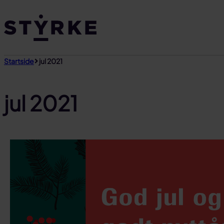
Gå
til
innhold
Startside
jul 2021
jul 2021