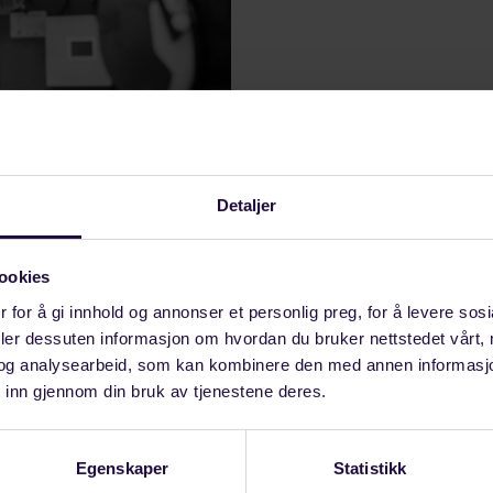
Detaljer
ookies
 for å gi innhold og annonser et personlig preg, for å levere sos
deler dessuten informasjon om hvordan du bruker nettstedet vårt,
ksjoner med
og analysearbeid, som kan kombinere den med annen informasjon d
on
 inn gjennom din bruk av tjenestene deres.
verdens mest presise
tt konstruksjoner for
Egenskaper
Statistikk