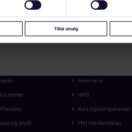
Tillat utvalg
heter
Hvem er vi
a vi mener
HMS
iffavtaler
Kurs og kompetanse
sse og profil
Mitt medlemskap