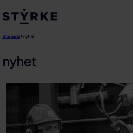
Gå
til
innhold
Startside
nyhet
nyhet