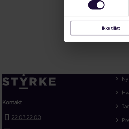
fremtiden.
LANDINDUSTRI
Ikke tillat
Ny
Hv
Kontakt
Tar
22 03 22 00
Pre