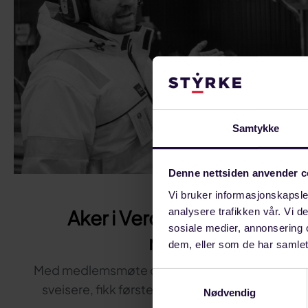
Samtykke
Denne nettsiden anvender c
OKTOBER 18, 2023
Vi bruker informasjonskapsler
analysere trafikken vår. Vi 
Aker i Verdal: Stålkonstru
sosiale medier, annonsering 
millimeterpresisj
dem, eller som de har samlet
Med medlemsmøte og bedriftsbesøk hos en av 
Samtykkevalg
sveisere, fikk første nestleder Henning Skau se
Nødvendig