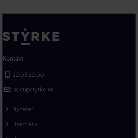
Til toppen
Kontakt
22 03 22 00
post@styrke.no
Nyheter
Hvem er vi