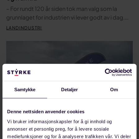
– For rundt 120 år siden tok man valg som la
grunnlaget for industrien vi lever godt av i dag.…
LANDINDUSTRI
Samtykke
Detaljer
Om
Denne nettsiden anvender cookies
Vi bruker informasjonskapsler for å gi innhold og
annonser et personlig preg, for å levere sosiale
AUGUST 22, 2025
mediefunksjoner og for å analysere trafikken vår. Vi deler