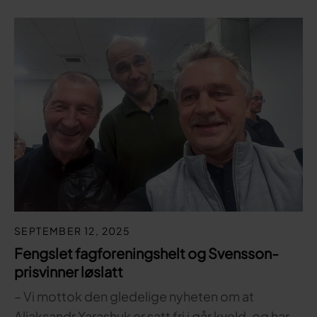
SEPTEMBER 12, 2025
Fengslet fagforeningshelt og Svensson-
prisvinner løslatt
– Vi mottok den gledelige nyheten om at
Aliaksandr Yarashuk er satt fri i går kveld, og har