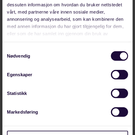
Slik var medlemmenes sommer
dessuten informasjon om hvordan du bruker nettstedet
vårt, med partnerne våre innen sosiale medier,
I sommer fikk vi inn flere flotte bidrag til vår
annonsering og analysearbeid, som kan kombinere den
sommerfotokonkurranse. Vi skulle gjerne delt
med annen informasjon du har gjort tilgjengelig for dem,
alle bildene, men her får…
eller som de har samlet inn gjennom din bruk av
MEDLEMSKAP
tjenestene deres.
Samtykkevalg
Nødvendig
Egenskaper
Statistikk
Markedsføring