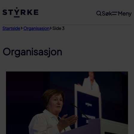
Gå
Søk
Meny
til
innhold
Startside
Organisasjon
Side 3
Organisasjon