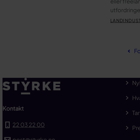
eller freel
utfordringer
LANDINDUS
Fo
Ny
Hv
Kontakt
Tar
22 03 22 00
Pre
post@styrke.no