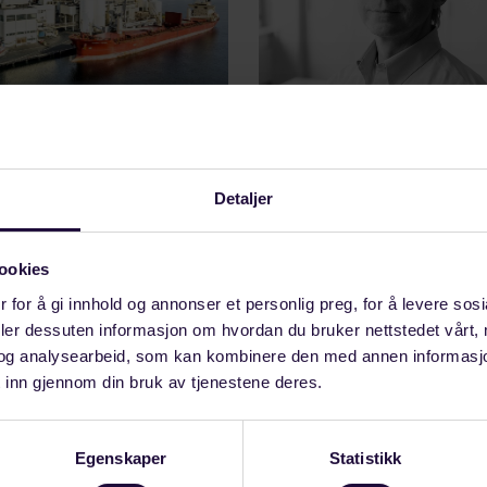
15
JUNI 25, 2015
et satser én milliard på
Utenlandskabler truer 
Detaljer
teknologi
gasseksport til Storbri
 juni 2015 Glencore
torsdag 25. juni 2015 Nyli
ookies
i Kristiansand får 380
analyseselskapet Marked
oner i støtte fra Enova til å
 for å gi innhold og annonser et personlig preg, for å levere sos
frem følgende fremtidss
deler dessuten informasjon om hvordan du bruker nettstedet vårt,
re et …
Eksport av vannkraft til S
og analysearbeid, som kan kombinere den med annen informasjon d
vil erstatte gass …
TRI
 inn gjennom din bruk av tjenestene deres.
LANDINDUSTRI
Egenskaper
Statistikk