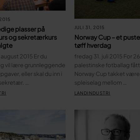
 2015
JULI 31, 2015
edige plasser på
urs og sekretærkurs
Norway Cup – et puste
valgte
tøff hverdag
 august 2015 Er du
fredag 31. juli 2015 For 2
t og vil lære grunnleggende
palestinske fotballag fått
gaver, eller skal du inn i
Norway Cup takket være
sekretær. …
spleiselag mellom …
TRI
LANDINDUSTRI