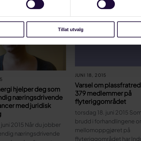
Tillat utvalg
JUNI 18, 2015
15
Varsel om plassfratred
nergi hjelper deg som
379 medlemmer på
endig næringsdrivende
flyteriggområdet
lancer med juridisk
torsdag 18. juni 2015 Som
g
brudd i forhandlingene 
juni 2015 Når du jobber
mellomoppgjøret på
endig næringsdrivende
flyteriggområdet har Indu