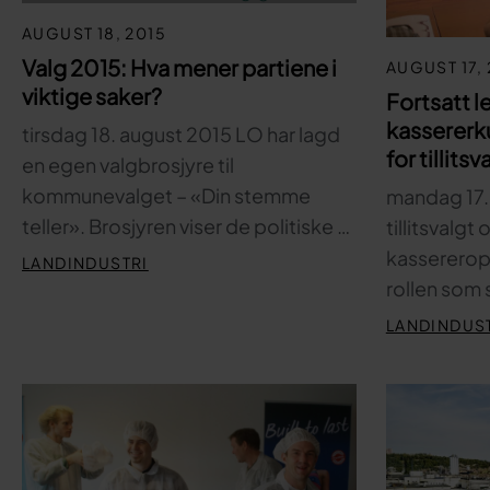
AUGUST 18, 2015
Valg 2015: Hva mener partiene i
AUGUST 17,
viktige saker?
Fortsatt l
kassererk
tirsdag 18. august 2015 LO har lagd
for tillits
en egen valgbrosjyre til
kommunevalget – «Din stemme
mandag 17.
teller». Brosjyren viser de politiske …
tillitsvalg
kassereropp
LANDINDUSTRI
rollen som 
LANDINDUS