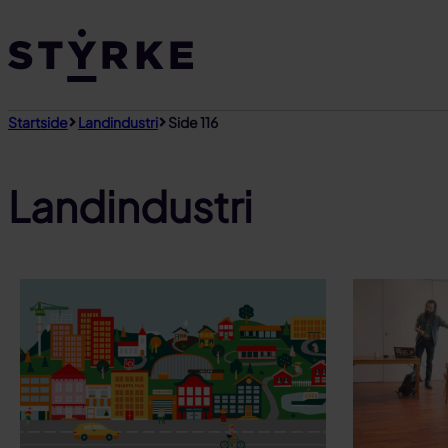
Gå
til
innhold
Startside
Landindustri
Side 116
Landindustri