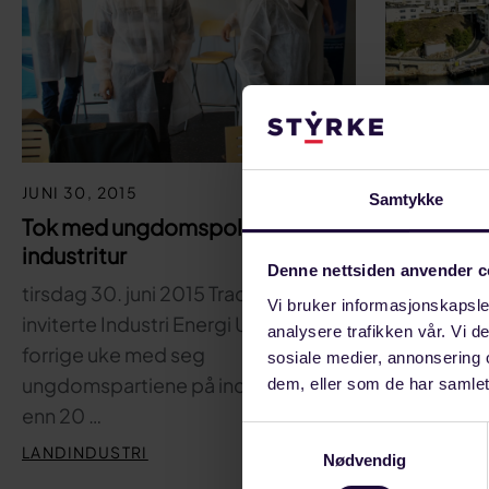
JUNI 30, 20
Nikkelverk
JUNI 30, 2015
Samtykke
ny kobber
Tok med ungdomspolitikerne på
tirsdag 30.
industritur
Denne nettsiden anvender c
Nikkelverk 
tirsdag 30. juni 2015 Tradisjonen tro
millioner kr
Vi bruker informasjonskapsler
inviterte Industri Energi Ungdom
analysere trafikken vår. Vi 
delfinansie
forrige uke med seg
sosiale medier, annonsering 
LANDINDUS
ungdomspartiene på industritur. Mer
dem, eller som de har samlet
enn 20 …
Samtykkevalg
LANDINDUSTRI
Nødvendig