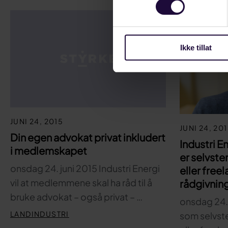
Ikke tillat
JUNI 24, 2015
JUNI 24, 20
Din egen advokat privat inkludert
Industri E
i medlemskapet
er selvst
onsdag 24. juni 2015 Industri Energi
eller free
vil at medlemmene skal ha råd til å
rådgivnin
bruke advokat – også privat – …
onsdag 24. 
LANDINDUSTRI
som selvst