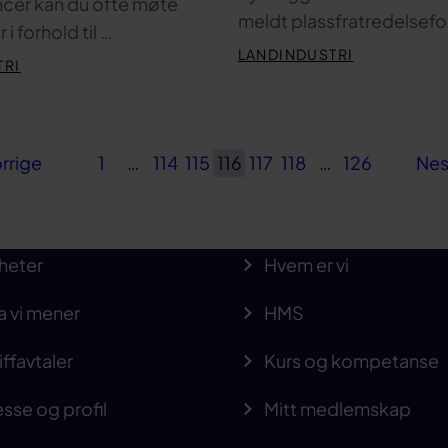
ancer kan du ofte møte
meldt plassfratredelsefo
 i forhold til …
LANDINDUSTRI
TRI
rrige
1
…
114
115
116
117
118
…
126
Nes
heter
Hvem er vi
a vi mener
HMS
iffavtaler
Kurs og kompetanse
sse og profil
Mitt medlemskap