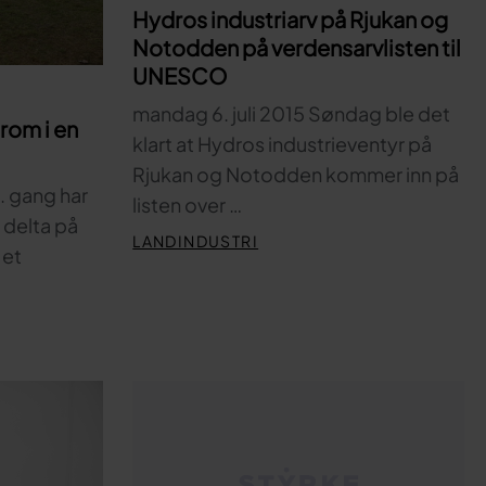
Hydros industriarv på Rjukan og
Notodden på verdensarvlisten til
UNESCO
mandag 6. juli 2015 Søndag ble det
rom i en
klart at Hydros industrieventyr på
Rjukan og Notodden kommer inn på
6. gang har
listen over …
 delta på
LANDINDUSTRI
 et