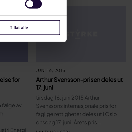
Tillat alle
JUNI 16, 2015
else for
Arthur Svensson-prisen deles ut
17. juni
tirsdag 16. juni 2015 Arthur
 følge av
Svenssons internasjonale pris for
om
faglige rettigheter deles ut i Oslo
onsdag 17. juni. Årets pris …
stri Energi