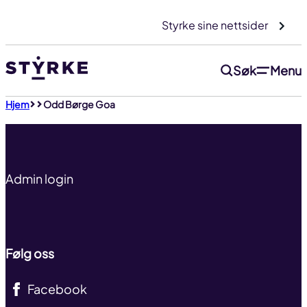
Gå
Styrke sine nettsider
til
innhold
Søk
Menu
Til toppen
Hjem
Odd Børge Goa
Admin login
Følg oss
Facebook