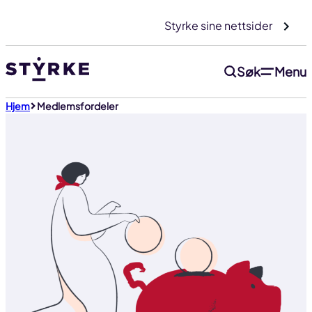
Gå
Styrke sine nettsider
til
innhold
Søk
Menu
Hjem
Medlemsfordeler