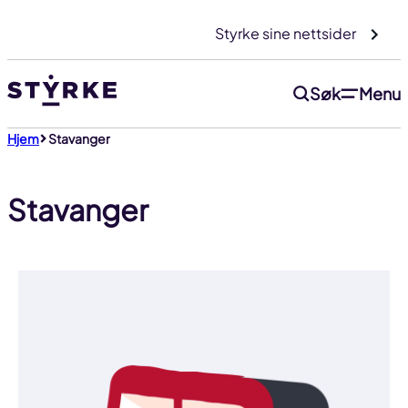
Gå
Styrke sine nettsider
til
innhold
Søk
Menu
Hjem
Stavanger
Stavanger