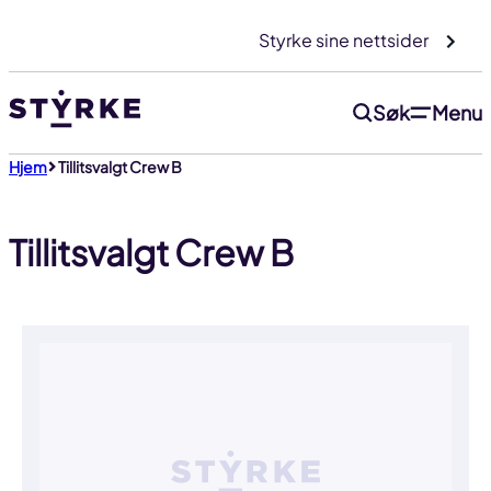
Gå
Styrke sine nettsider
til
innhold
Søk
Menu
Hjem
Tillitsvalgt Crew B
Tillitsvalgt Crew B