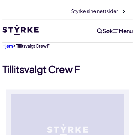
Gå
Styrke sine nettsider
til
innhold
Søk
Menu
Hjem
Tillitsvalgt Crew F
Tillitsvalgt Crew F