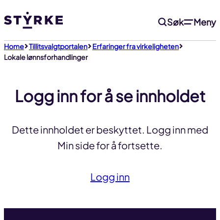
Gå
Søk
Meny
til
innhold
Home
Tillitsvalgtportalen
Erfaringer fra virkeligheten
Lokale lønnsforhandlinger
Logg inn for å se innholdet
Dette innholdet er beskyttet. Logg inn med
Min side for å fortsette.
Logg inn
Til toppen